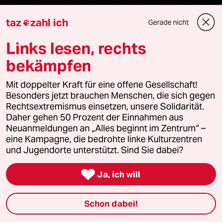
taz
zahl ich
Fragen & Hilfe
Gerade nicht

Links lesen, rechts
Feedback
bekämpfen
Aboservice
Mit doppelter Kraft für eine offene Gesellschaft!
Besonders jetzt brauchen Menschen, die sich gegen
ePaper Login
Rechtsextremismus einsetzen, unsere Solidarität.
Daher gehen 50 Prozent der Einnahmen aus
Downloads für Abonnierende
Neuanmeldungen an „Alles beginnt im Zentrum“ –
eine Kampagne, die bedrohte linke Kulturzentren
und Jugendorte unterstützt. Sind Sie dabei?
© 2026 taz Verlags und Vertriebs GmbH

Ja, ich will
Alle Rechte vorbehalten. Bei rechtlichen Fragen oder für Genehmigungen
wenden Sie sich bitte an
lizenzen@taz.de
Schon dabei!
Feedback
Redaktionsstatut
Kommune-Richtlinien
KI-