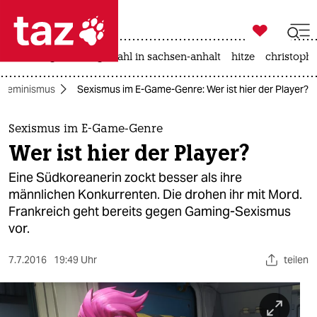

taz zahl ich
iran-krieg
landtagswahl in sachsen-anhalt
hitze
christophe

taz zahl ich
Feminismus
Sexismus im E-Game-Genre: Wer ist hier der Player?
taz zahl ich
themen
Sexismus im E-Game-Genre
Wer ist hier der Player?
politik
Eine Südkoreanerin zockt besser als ihre
öko
männlichen Konkurrenten. Die drohen ihr mit Mord.
Frankreich geht bereits gegen Gaming-Sexismus
gesellschaft
vor.
kultur
7.7.2016
19:49 Uhr
teilen
sport