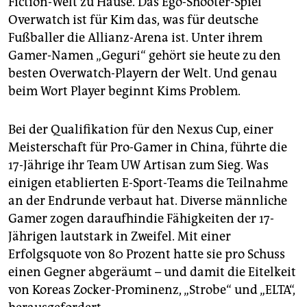
Fiction-Welt zu Hause. Das Ego-Shooter-Spiel
epaper login
Overwatch ist für Kim das, was für deutsche
Fußballer die Allianz-Arena ist. Unter ihrem
Gamer-Namen „Geguri“ gehört sie heute zu den
besten Overwatch-Playern der Welt. Und genau
beim Wort Player beginnt Kims Problem.
Bei der Qualifikation für den Nexus Cup, einer
Meisterschaft für Pro-Gamer in China, führte die
17-Jährige ihr Team UW Artisan zum Sieg. Was
einigen etablierten E-Sport-Teams die Teilnahme
an der Endrunde verbaut hat. Diverse männliche
Gamer zogen daraufhindie Fähigkeiten der 17-
Jährigen lautstark in Zweifel. Mit einer
Erfolgsquote von 80 Prozent hatte sie pro Schuss
einen Gegner abgeräumt – und damit die Eitelkeit
von Koreas Zocker-Prominenz, „Strobe“ und „ELTA“,