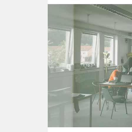
berlin
nord
wahrheit
verlag
verlag
veranstaltungen
shop
fragen & hilfe
unterstützen
abo
genossenschaft