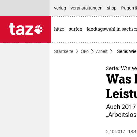
hautnavigation anspringen
hauptinhalt anspringen
footer anspringen
verlag
veranstaltungen
shop
fragen &
hitze
surfen
landtagswahl in sachse

taz zahl ich
taz zahl ich
Startseite
Öko
Arbeit
Serie: Wie
themen
politik
Serie: Wie w
Was h
öko
Leist
gesellschaft
Auch 2017 k
kultur
„Arbeitslos
sport
2.10.2017
18:4