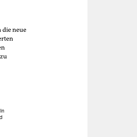
h die neue
erten
en
 zu
In
nd