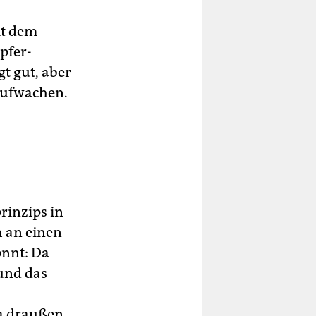
it dem
pfer-
gt gut, aber
aufwachen.
rinzips in
h an einen
önnt: Da
 und das
da draußen