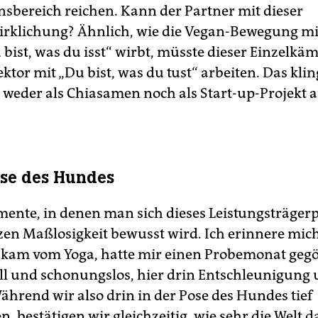
nsbereich reichen. Kann der Partner mit dieser
irklichung? Ähnlich, wie die Vegan-Bewegung m
bist, was du isst“ wirbt, müsste dieser Einzelkäm
ktor mit „Du bist, was du tust“ arbeiten. Das klin
 weder als Chiasamen noch als Start-up-Projekt 
?
ose des Hundes
mente, in denen man sich dieses Leistungsträgerp
zen Maßlosigkeit bewusst wird. Ich erinnere mic
 kam vom Yoga, hatte mir einen Probemonat geg
ell und schonungslos, hier drin Entschleunigung
ährend wir also drin in der Pose des Hundes tief
, bestätigen wir gleichzeitig, wie sehr die Welt 