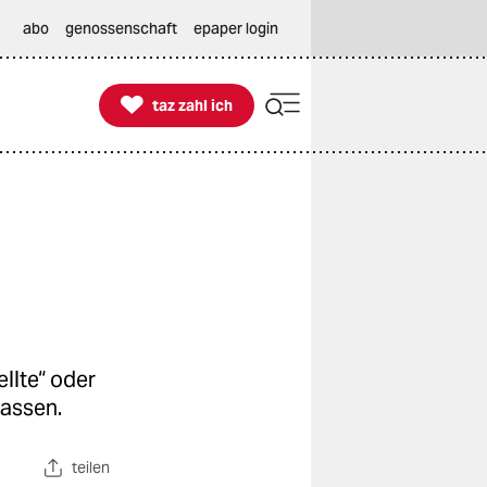
abo
genossenschaft
epaper login

taz zahl ich
taz zahl ich
llte“ oder
lassen.
teilen