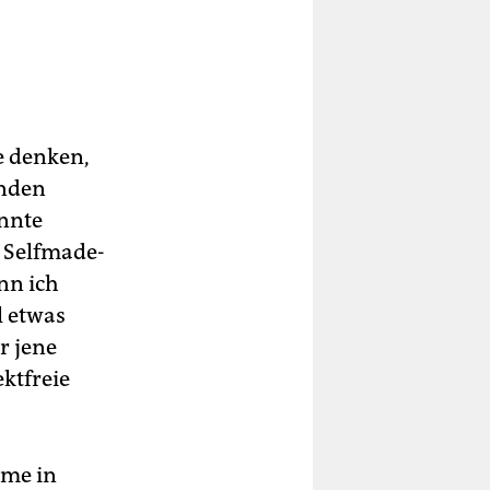
e denken,
enden
önnte
 Selfmade-
nn ich
l etwas
r jene
ektfreie
rme in