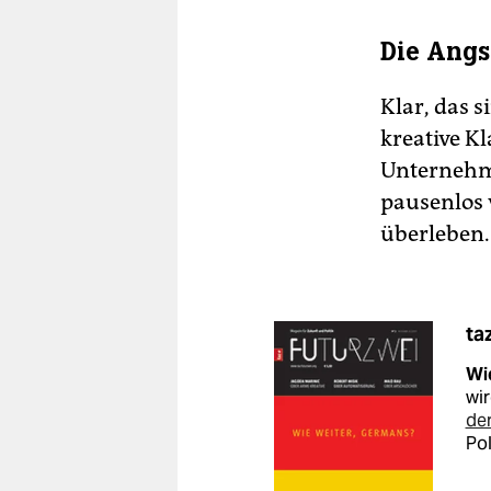
Die Angs
Klar, das 
kreative Kl
Unternehme
pausenlos 
überleben.
ta
Wi
wir
de
Pol