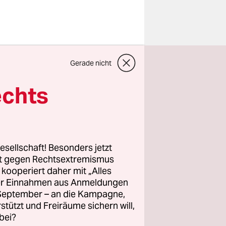
be ich mich
 in die
Gerade nicht
echts
eistet.
iner
 Max von
esellschaft! Besonders jetzt
ei
rt gegen Rechtsextremismus
en
z kooperiert daher mit „Alles
er.
ller Einnahmen aus Anmeldungen
. September – an die Kampagne,
rstützt und Freiräume sichern will,
bei?