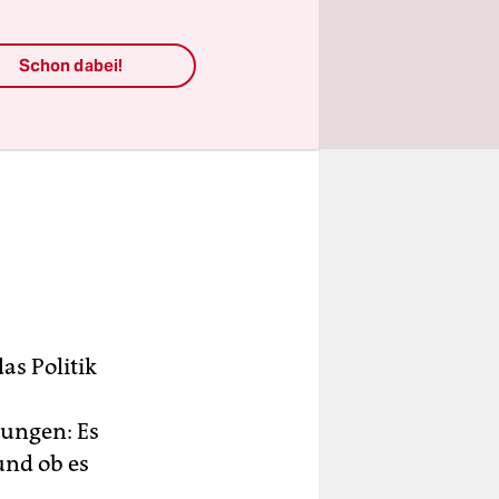
Schon dabei!
as Politik
hungen: Es
und ob es