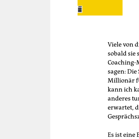
Viele von 
sobald sie 
Coaching-M
sagen: Die
Millionär 
kann ich k
anderes tun
erwartet, d
Gesprächsz
Es ist ein