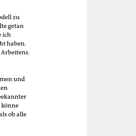
dell zu
llte getan
 ich
ht haben.
Arbeitens.
ehmen und
ten
tbekannter
e könne
ls ob alle