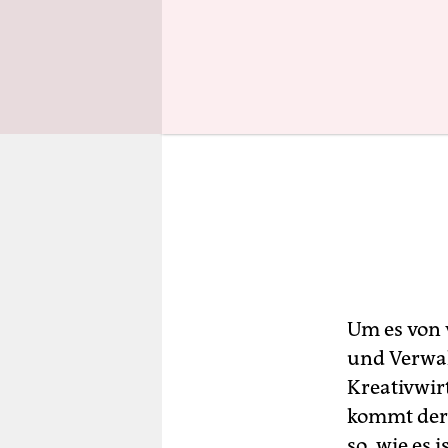
Um es von v
und Verwal
Kreativwir
kommt der T
so, wie es 