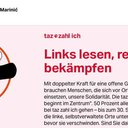
Marinić
hier eigentlich Leistungsträger? Das erste Mal ha
taz
zahl ich
in der Nacht gefragt und diese Frage über Twitter

t. Ich konnte nach einem langen Arbeitstag nicht
Links lesen, r
n und warf den PC an, damit er mir Gesellschaft l
bekämpfen
aar Minuten antwortete auch schon, von irgende
elle des Äthers aus, der beliebte WDR-Moderator
Mit doppelter Kraft für eine offene G
iner der von Leistung träge ist.“ Da surfen also zw
brauchen Menschen, die sich vor O
räger um die 40 nach Mitternacht in ihren sozial
einsetzen, unsere Solidarität. Die ta
 und einigen sich auf das Träge in Leistungsträg
beginnt im Zentrum“. 50 Prozent a
bei taz zahl ich gehen – bis zum 30
die linke, selbstverwaltete Orte unte
bevor sie verschwinden. Sind Sie da