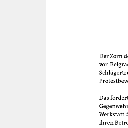
Der Zorn d
von Belgrad
Schlägertr
Protestbew
Das forder
Gegenwehr 
Werkstatt 
ihren Betr