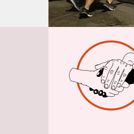
epaper login
Aus 
Bei den se
Regierung 
Gewaltakt
ereigneten 
Menschen a
Regierungs