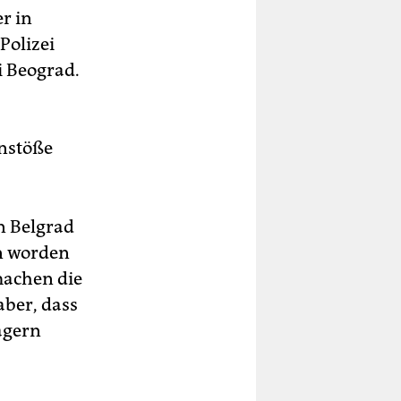
r in
Polizei
i Beograd.
nstöße
in Belgrad
n worden
machen die
aber, dass
ägern