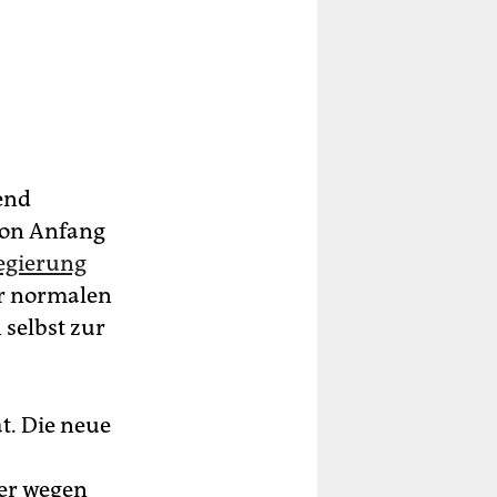
end
von Anfang
egierung
er normalen
 selbst zur
ät. Die neue
ger wegen