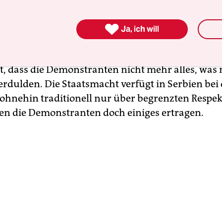
 Fortschrittspartei (SNS) an und setzte es in Bra
e sie Gebäude der Stadtverwaltung und der örtli

Ja, ich will
ltschaft.
tzt, dass die Demonstranten nicht mehr alles, was
 erdulden. Die Staatsmacht verfügt in Serbien bei
hnehin traditionell nur über begrenzten Respek
en die Demonstranten doch einiges ertragen.