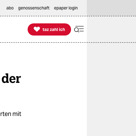
abo
genossenschaft
epaper login

taz zahl ich
taz zahl ich
 der
rten mit