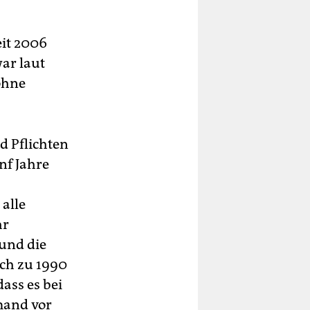
eit 2006
ar laut
 ohne
d Pflichten
ünf Jahre
alle
hr
und die
ch zu 1990
ass es bei
mand vor