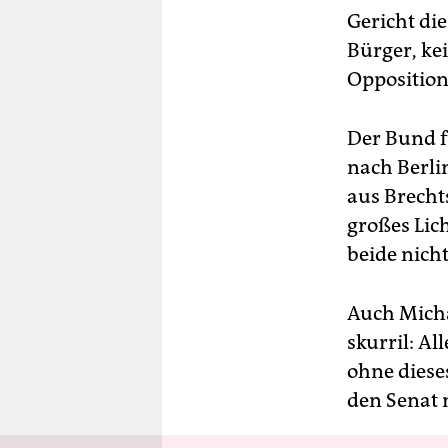
Gericht die
Bürger, ke
Opposition
Der Bund f
nach Berlin
aus Brecht
großes Lic
beide nicht
Auch Micha
skurril: Al
ohne diese
den Senat 