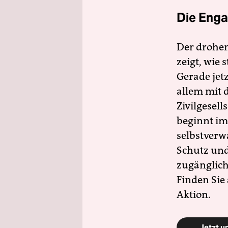
Die Enga
Der drohe
zeigt, wie
Gerade jet
allem mit d
Zivilgesell
beginnt im
selbstverw
Schutz und 
zugänglich
Finden Sie
Aktion.
Jetzt u