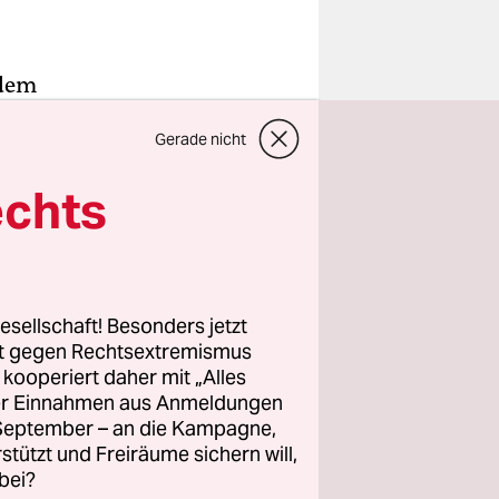
 dem
Gerade nicht
auch
 von den
echts
 1990 von
 wurde.
esellschaft! Besonders jetzt
 Planung
rt gegen Rechtsextremismus
z kooperiert daher mit „Alles
ller Einnahmen aus Anmeldungen
. September – an die Kampagne,
stöße gegen
rstützt und Freiräume sichern will,
bei?