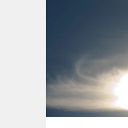
berlin
nord
wahrheit
verlag
verlag
veranstaltungen
shop
fragen & hilfe
unterstützen
abo
genossenschaft