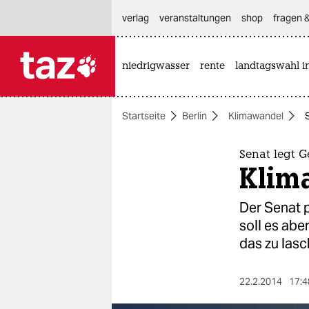
hautnavigation anspringen
hauptinhalt anspringen
footer anspringen
verlag
veranstaltungen
shop
fragen &
niedrigwasser
rente
landtagswahl i

taz zahl ich
taz zahl ich
Startseite
Berlin
Klimawandel
themen
politik
Senat legt G
Klima
öko
Der Senat p
gesellschaft
soll es ab
das zu lasc
kultur
sport
22.2.2014
17:4