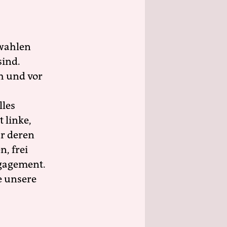
wahlen
sind.
h und vor
lles
 linke,
ür deren
n, frei
ngagement.
e unsere