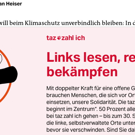
an Heiser
will beim Klimaschutz unverbindlich bleiben: In
r ein neues Berliner Energiewendegesetz ist kein
taz
zahl ich

 vorgesehen, mit dem die dort genannten Ziele 
urchgesetzt werden könnten. Kritik daran kommt
Links lesen, r
d dem Bund für Umwelt und Naturschutz.
bekämpfen
esetz soll das Energieeinspargesetz ablösen, das
ünen Koalition unter Walter Momper beschlossen
Mit doppelter Kraft für eine offene G
alte Gesetz wurde etwa vorgeschrieben, dass zur
brauchen Menschen, die sich vor O
ung des Energieverbrauchs alle vier Jahre ein
einsetzen, unsere Solidarität. Die ta
beginnt im Zentrum“. 50 Prozent a
gieprogramm erstellt werden muss. Als
bei taz zahl ich gehen – bis zum 30
onsfehler des Gesetzes erwies sich aber, dass Ver
die linke, selbstverwaltete Orte unte
 nicht geahndet werden konnten. Während jeder
bevor sie verschwinden. Sind Sie da