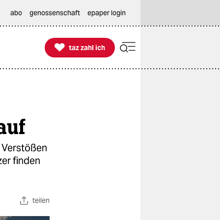
abo
genossenschaft
epaper login

taz zahl ich
taz zahl ich
auf
i Verstößen
er finden
teilen