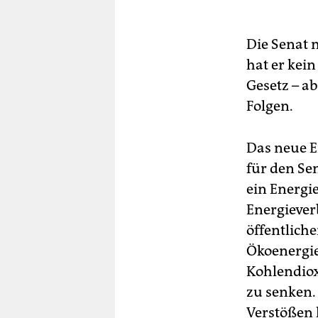
Die Senat 
hat er kei
Gesetz – ab
Folgen.
Das neue E
für den Sen
ein Energi
Energiever
öffentlich
Ökoenergie
Kohlendiox
zu senken. 
Verstößen 