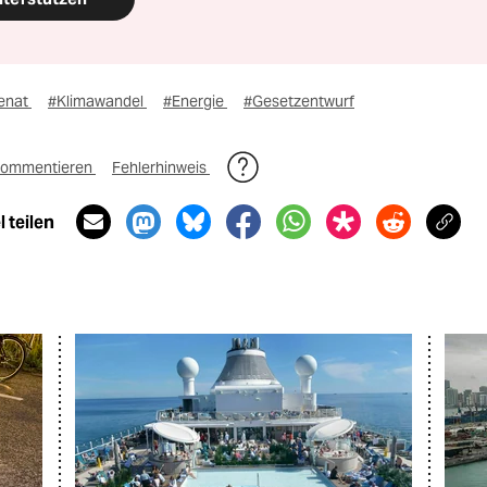
enat
#Klimawandel
#Energie
#Gesetzentwurf
ommentieren
Fehlerhinweis
 teilen