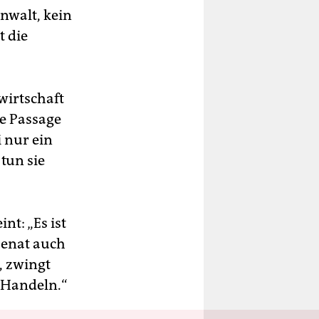
anwalt, kein
 die
wirtschaft
ne Passage
 nur ein
tun sie
t: „Es ist
 Senat auch
, zwingt
 Handeln.“