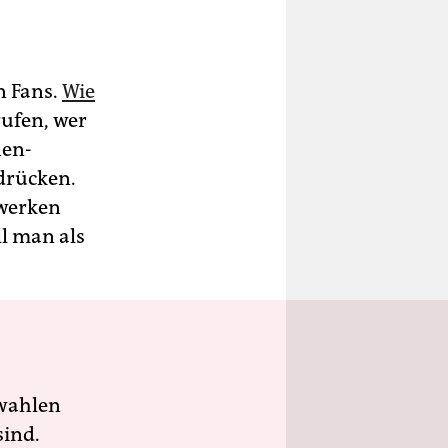
n Fans.
Wie
rufen, wer
nen-
drücken.
zwerken
l man als
wahlen
sind.