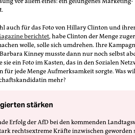
häufig vor allem eines: ein gelungenes Marketing-
t.
hl auch für das Foto von Hillary Clinton und ihre
agazine berichtet
, habe Clinton der Menge zuge
 machen wolle, solle sich umdrehen. Ihre Kampag
 Barbara Kinney musste dann nur noch selbst ab
e sie ein Foto im Kasten, das in den Sozialen Net
 für jede Menge Aufmerksamkeit sorgte. Was wil
chaftskandidatin mehr?
gierten stärken
nde Erfolg der AfD bei den kommenden Landtags
 stark rechtsextreme Kräfte inzwischen geworden 