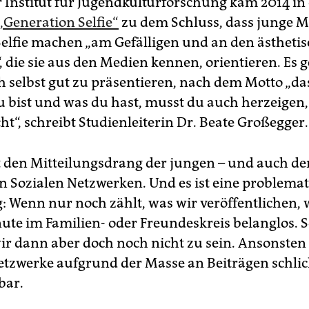
 Institut für Jugendkulturforschung kam 2014 in 
„Generation Selfie“
zu dem Schluss, dass junge 
Selfie machen „am Gefälligen und an den ästheti
, die sie aus den Medien kennen, orientieren. Es 
h selbst gut zu präsentieren, nach dem Motto „da
du bist und was du hast, musst du auch herzeigen,
cht“, schreibt Studienleiterin Dr. Beate Großegger.
t den Mitteilungsdrang der jungen – und auch der
en Sozialen Netzwerken. Und es ist eine problema
g: Wenn nur noch zählt, was wir veröffentlichen, 
ute im Familien- oder Freundeskreis belanglos. S
ir dann aber doch noch nicht zu sein. Ansonsten
etzwerke aufgrund der Masse an Beiträgen schlic
bar.