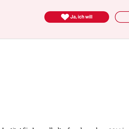
 Freiheitsstatue. Das bin ich am Grand Canyon. Da
Clinton.“ Ich, ich, ich.

Ja, ich will