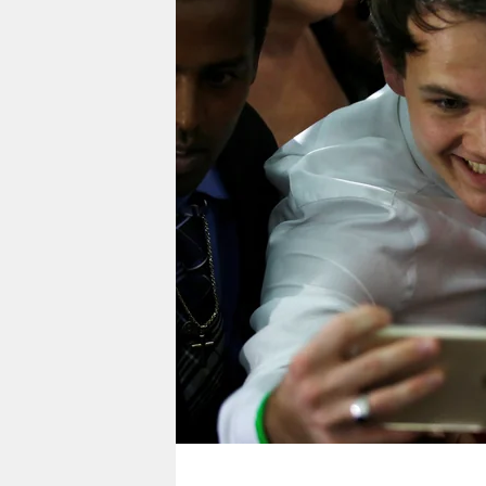
berlin
nord
wahrheit
verlag
verlag
veranstaltungen
shop
fragen & hilfe
unterstützen
abo
genossenschaft