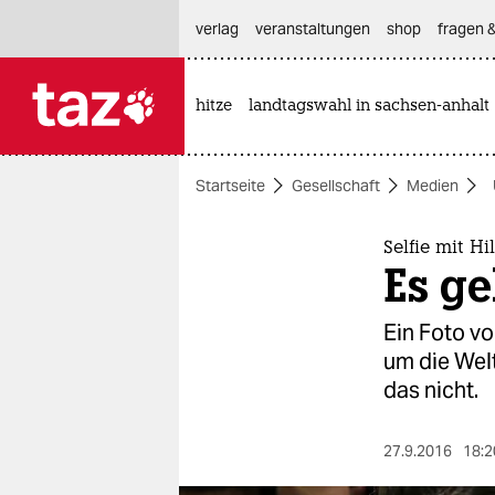
hautnavigation anspringen
hauptinhalt anspringen
footer anspringen
verlag
veranstaltungen
shop
fragen &
hitze
landtagswahl in sachsen-anhalt

taz zahl ich
taz zahl ich
Startseite
Gesellschaft
Medien
themen
politik
Selfie mit Hi
Es ge
öko
Ein Foto vo
gesellschaft
um die Welt
das nicht.
kultur
sport
27.9.2016
18:2