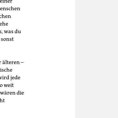
einer
Menschen
schen
gehe
s, was du
 sonst
 älteren –
tische
wird jede
o weit
 wären die
ht