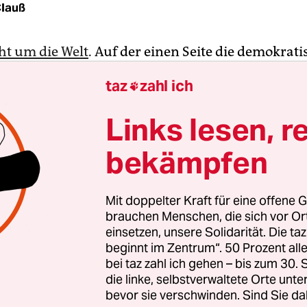
Clauß
ht um die Welt
. Auf der einen Seite die demokrati
chaftskandidatin Hillary Clinton. Auf der anderen
taz
zahl ich

ihr den Rücken zukehren, um ein Selfie zu machen.
lbst mit der vielleicht ersten Präsidentin der USA
Links lesen, r
hter Hingucker auf der nächsten Familienfeier.
bekämpfen
ne selbstverliebte Generation, die sich dermaßen 
d stellt, könnte man meinen. Man kann die star
Mit doppelter Kraft für eine offene G
 der Selfies in den letzten Jahren durchaus in di
brauchen Menschen, die sich vor O
nterpretieren: Als Kennzeichen einer vom Indivi
einsetzen, unsere Solidarität. Die ta
beginnt im Zentrum“. 50 Prozent a
esellschaft, in der es nicht mehr um die Orte geht
bei taz zahl ich gehen – bis zum 30
er um die Menschen, die ich treffe. Sondern dar
die linke, selbstverwaltete Orte unte
es bin, der das tut. Priorität hat das Individuum: 
bevor sie verschwinden. Sind Sie da