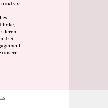
h und vor
lles
 linke,
ür deren
n, frei
ngagement.
e unsere
USA