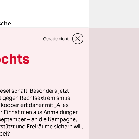
sche
 Seite ihre
Gerade nicht
 Ein Bild
. Auf jeden
echts
in den
ke
esellschaft! Besonders jetzt
ese
rt gegen Rechtsextremismus
dualismus
z kooperiert daher mit „Alles
ller Einnahmen aus Anmeldungen
, die ich
. September – an die Kampagne,
um, dass
rstützt und Freiräume sichern will,
„Das bin
bei?