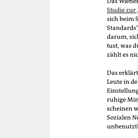
Das Wiener
Studie zur 
sich beim 
Standards“
darum, sic
tust, was 
zählt es ni
Das erklär
Leute in d
Einstellun
ruhige Min
scheinen w
Sozialen N
unbenutzt