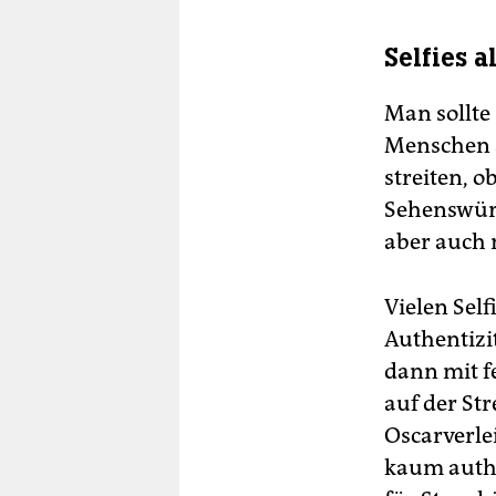
Selfies 
Man sollte 
Menschen al
streiten, 
Sehenswürd
aber auch 
Vielen Self
Authentizi
dann mit fe
auf der St
Oscarverle
kaum authe