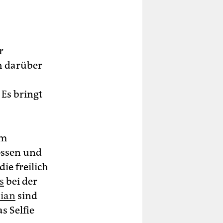
r
ch darüber
Es bringt
um
ossen und
ie freilich
s
bei der
hian
sind
s Selfie