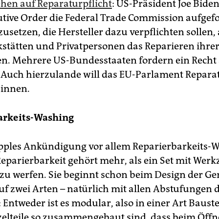
ehen auf Reparaturpflicht
: US-Präsident Joe Biden
utive Order die Federal Trade Commission aufgefo
usetzen, die Hersteller dazu verpflichten sollen,
kstätten und Privatpersonen das Reparieren ihrer
n. Mehrere US-Bundesstaaten fordern ein Recht
 Auch hierzulande will das EU-Parlament Repara
:in­nen.
arkeits-Washing
Apples Ankündigung vor allem Reparierbarkeits-
eparierbarkeit gehört mehr, als ein Set mit Wer
zu werfen. Sie beginnt schon beim Design der Ge
 auf zwei Arten – natürlich mit allen Abstufungen
: Entweder ist es modular, also in einer Art Baust
zelteile so zusammengebaut sind, dass beim Öff