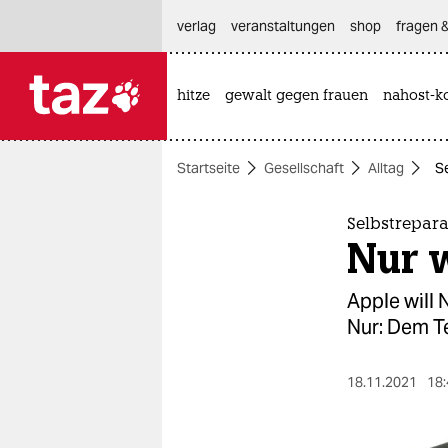
hautnavigation anspringen
hauptinhalt anspringen
footer anspringen
verlag
veranstaltungen
shop
fragen &
hitze
gewalt gegen frauen
nahost-ko

taz zahl ich
taz zahl ich
Startseite
Gesellschaft
Alltag
Se
themen
politik
Selbstrepar
Nur w
öko
Apple will 
gesellschaft
Nur: Dem T
kultur
18.11.2021
18:
sport