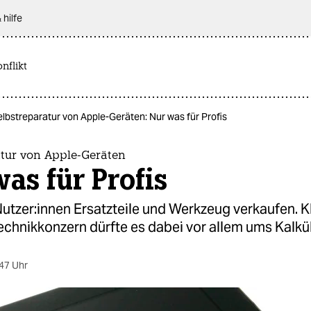
 hilfe
nflikt
lbstreparatur von Apple-Geräten: Nur was für Profis
atur von Apple-Geräten
as für Profis
Nut­ze­r:in­nen Ersatzteile und Werkzeug verkaufen. Kl
echnikkonzern dürfte es dabei vor allem ums Kalkü
47 Uhr