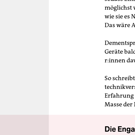
möglichst 
wie sie es
Das wäre A
Dementspre
Geräte bald
r:in­nen d
So schreibt
technikver
Erfahrung 
Masse der N
Die Enga