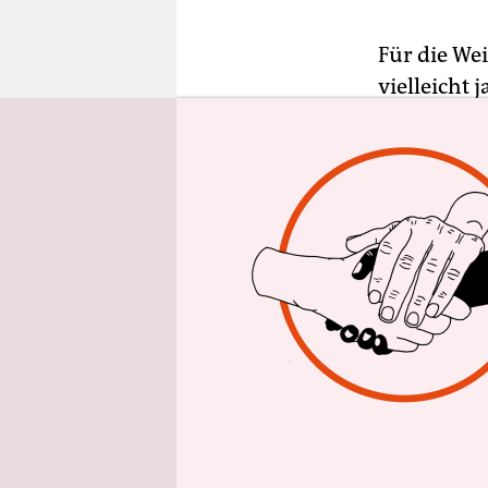
epaper login
Für die We
vielleicht
kommenden 
bereitstell
Apple also,
einsetzt, 
Schraubenz
umfangreic
Unternehme
Reparierba
erreicht, w