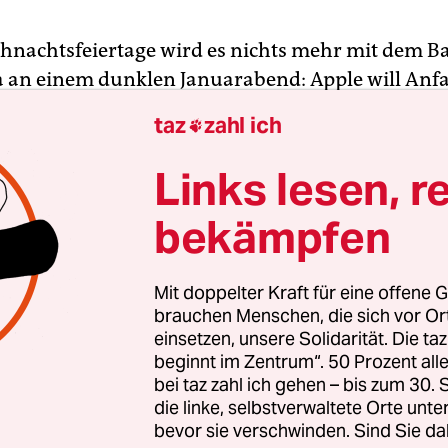
ihnachtsfeiertage wird es nichts mehr mit dem Ba
 ja an einem dunklen Januarabend: Apple will Anf
Jahres Werkzeuge und Ersatzteile für seine Ger
taz
zahl ich

en, damit Nut­ze­r:in­nen diese selbst reparieren k
Links lesen, r
 ja?
Dieses Unternehmen, das eigens spezielle S
bekämpfen
damit sie bloß nicht mit einem handelsüblichen
ieher zu lösen sind. Das Unternehmen, das seine
h verschraubt und verklebt wie irgend möglich.
Mit doppelter Kraft für eine offene G
n, dessen aktuelles iPhone 13 Pro auf dem
brauchen Menschen, die sich vor O
einsetzen, unsere Solidarität. Die ta
rkeits­index von iFixit gerade mal fünf von zehn
beginnt im Zentrum“. 50 Prozent a
as heißt, dass es für Nichtprofis schon richtig schw
bei taz zahl ich gehen – bis zum 30
die linke, selbstverwaltete Orte unte
bevor sie verschwinden. Sind Sie da