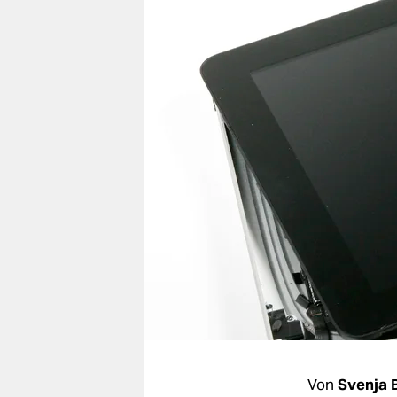
berlin
nord
wahrheit
verlag
verlag
veranstaltungen
shop
fragen & hilfe
unterstützen
abo
genossenschaft
Von
Svenja 