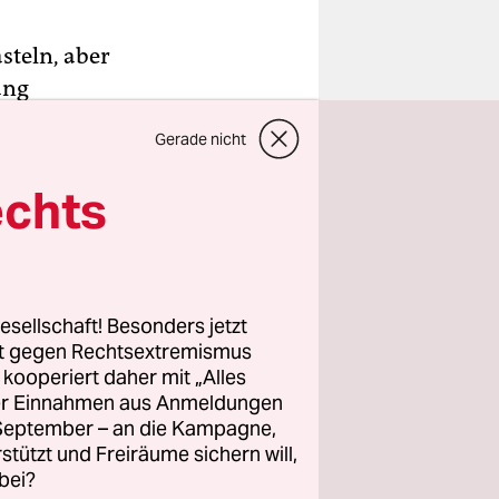
steln, aber
ang
äte
Gerade nicht
önnen.
echts
chrauben
 Geräte so
 Das
esellschaft! Besonders jetzt
rt gegen Rechtsextremismus
z kooperiert daher mit „Alles
 Punkten
ller Einnahmen aus Anmeldungen
ierig ist.
. September – an die Kampagne,
rstützt und Freiräume sichern will,
bei?