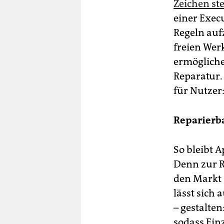
Zeichen st
einer Exec
Regeln aufz
freien Wer
ermögliche
Reparatur.
für Nut­zer
Reparierb
So bleibt 
Denn zur R
den Markt 
lässt sich
– gestalten
sodass Ein