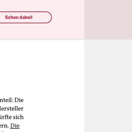
Schon dabei!
nteil: Die
Hersteller
rfte sich
ern.
Die