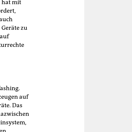
 hat mit
rdert,
 auch
 Geräte zu
 auf
turrechte
Washing.
kzeugen auf
räte. Das
 dazwischen
einsystem,
nen