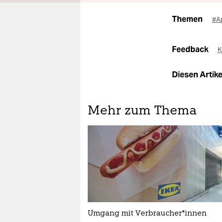
Themen
#A
Feedback
K
Diesen Artikel
Mehr zum Thema
Umgang mit Ver­brau­che­r*in­nen