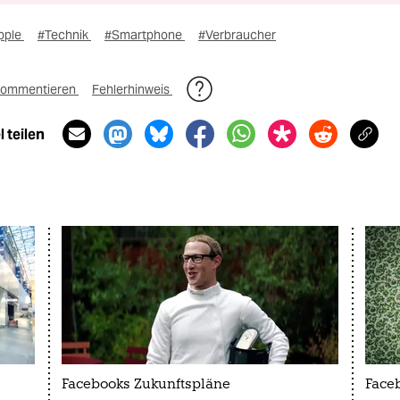
pple
#Technik
#Smartphone
#Verbraucher
ommentieren
Fehlerhinweis
 teilen
Facebooks Zukunftspläne
Face