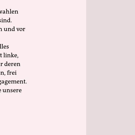
wahlen
sind.
h und vor
lles
 linke,
ür deren
n, frei
ngagement.
e unsere