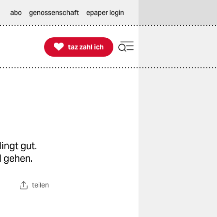
abo
genossenschaft
epaper login

taz zahl ich
taz zahl ich
ingt gut.
l gehen.
teilen