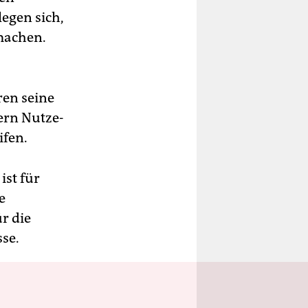
egen sich,
 machen.
en seine
ern Nut­ze­
ifen.
ist für
e
r die
sse.