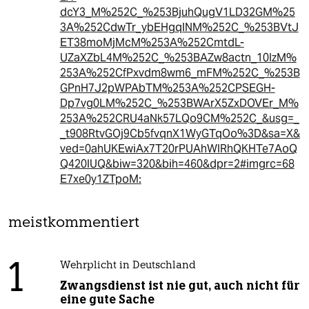
dcY3_M%252C_%253BjuhQugV1LD32GM%25
3A%252CdwTr_ybEHgqlNM%252C_%253BVtJ
ET38moMjMcM%253A%252CmtdL-
UZaXZbL4M%252C_%253BAZw8actn_10IzM%
253A%252CfPxvdm8wm6_mFM%252C_%253B
GPnH7J2pWPAbTM%253A%252CPSEGH-
Dp7vg0LM%252C_%253BWArX5ZxDOVEr_M%
253A%252CRU4aNk57LQo9CM%252C_&usg=_
_t908RtvGOj9Cb5fvqnX1WyGTqOo%3D&sa=X&
ved=0ahUKEwiAx7T20rPUAhWIRhQKHTe7AoQ
Q420IUQ&biw=320&bih=460&dpr=2#imgrc=68
E7xe0y1ZTpoM:
meistkommentiert
1
Wehrplicht in Deutschland
Zwangsdienst ist nie gut, auch nicht für
eine gute Sache