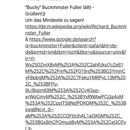
"Bucky" Buckminster Fuller läßt -
Grüßen!;))
Um das Mindeste zu sagen!
https://de.m.wikipedia.org/wiki/Richard_Buckmi
nster_Fuller
&
https://www.google.de/search?
q=buckminster+Fuller&client=safari&hl=de-
de&prmd=ivn&tbm=isch&tbo=u&source=univ&f
ir=rl-
WxZ5DZmXBvM%253A%252C2ahfUkq7cZe81
M%252C%252Fm%252F019rd%253BG3YmjnC
yF8pbgM%253A%252C7FekuYMRPyL13M%25
2C_%253BFPu-
9LrBqzm69M%253A%252Cv4Ouo-
xrWoCmyM%252C_%253BYxRWAwPCj3a4oM
%253A%252CpzjT58NsfPDKQM%252C_%253B
sgg8NcyI_d--
aM%253A%252CCOFbUhAL1aOXGM%252C_
%253BGx8ihCPOmuqBvM%253A%252CeQCPx
LX-