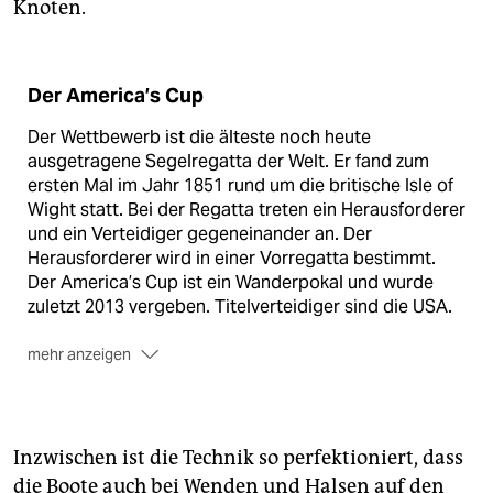
Knoten.
Der America’s Cup
Der Wettbewerb ist die älteste noch heute
ausgetragene Segelregatta der Welt. Er fand zum
ersten Mal im Jahr 1851 rund um die britische Isle of
Wight statt. Bei der Regatta treten ein Herausforderer
und ein Verteidiger gegeneinander an. Der
Herausforderer wird in einer Vorregatta bestimmt.
Der America’s Cup ist ein Wanderpokal und wurde
zuletzt 2013 vergeben. Titelverteidiger sind die USA.
mehr anzeigen
Die Bedingungen werden von Verteidiger und
Herausforderer festgelegt, wobei sich der Verteidiger
unter anderem das Segelrevier aussuchen darf.
Inzwischen ist die Technik so perfektioniert, dass
Die Technik
hat in den ver­gangenen Jahren extreme
die Boote auch bei Wenden und Halsen auf den
Fortschritte gemacht. 2013 wurden die Katamarane