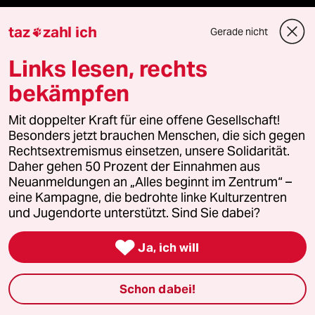
Le Monde diplomatique
taz
zahl ich
Gerade nicht

taz Archiv
Links lesen, rechts
bekämpfen
Mehr taz Angebote
Mit doppelter Kraft für eine offene Gesellschaft!
Besonders jetzt brauchen Menschen, die sich gegen
Rechtsextremismus einsetzen, unsere Solidarität.
Reisen
Daher gehen 50 Prozent der Einnahmen aus
Neuanmeldungen an „Alles beginnt im Zentrum“ –
Kantine
eine Kampagne, die bedrohte linke Kulturzentren
und Jugendorte unterstützt. Sind Sie dabei?
Shop

Ja, ich will
Anzeigen
Schon dabei!