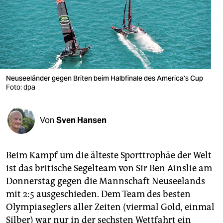
berlin
nord
wahrheit
verlag
Neuseeländer gegen Briten beim Halbfinale des America's Cup
verlag
Foto: dpa
veranstaltungen
Von
Sven Hansen
shop
fragen & hilfe
Beim Kampf um die älteste Sporttrophäe der Welt
unterstützen
ist das britische Segelteam von Sir Ben Ainslie am
Donnerstag gegen die Mannschaft Neuseelands
abo
mit 2:5 ausgeschieden. Dem Team des besten
genossenschaft
Olympiaseglers aller Zeiten (viermal Gold, einmal
Silber) war nur in der sechsten Wettfahrt ein