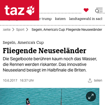

taz zahl ich
bergsteigen
usa unter trump
katzen
landtagswahl in sachs

taz zahl ich
artseite
Sport
Segeln, America's Cup: Fliegende Neuseeländer
taz zahl ich
themen
Segeln, America's Cup
Fliegende Neuseeländer
politik
Die Segelboote berühren kaum noch das Wasser,
öko
die Rennen werden riskanter. Das innovative
Neuseeland besiegt im Halbfinale die Briten.
gesellschaft
10.6.2017
16:37 Uhr
teilen
kultur
sport