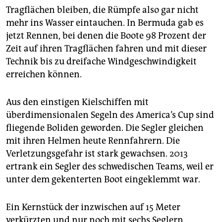
Tragflächen bleiben, die Rümpfe also gar nicht
über 40 Knoten schnell, was in etwa 74 km/h
entspricht. 2017 waren es schon 50 Knoten (ungefähr
mehr ins Wasser eintauchen. In Bermuda gab es
92 km/h).
jetzt Rennen, bei denen die Boote 98 Prozent der
Zeit auf ihren Tragflächen fahren und mit dieser
Die Kosten
der Hightechboote können oft nur von
Technik bis zu dreifache Windgeschwindigkeit
Milliardären getragen werden. Die Budgets der
Teams liegen teilweise bei mehreren Hundert
erreichen können.
Millionen Euro.
Aus den einstigen Kielschiffen mit
überdimensionalen Segeln des America’s Cup sind
fliegende Boliden geworden. Die Segler gleichen
mit ihren Helmen heute Rennfahrern. Die
Verletzungsgefahr ist stark gewachsen. 2013
ertrank ein Segler des schwedischen Teams, weil er
unter dem gekenterten Boot eingeklemmt war.
Ein Kernstück der inzwischen auf 15 Meter
verkürzten und nur noch mit sechs Seglern