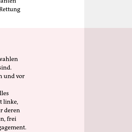
ranten
 Rettung
wahlen
sind.
h und vor
lles
 linke,
ür deren
n, frei
ngagement.