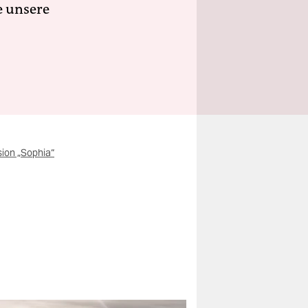
e unsere
sion „Sophia“