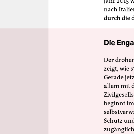
Jahr 2015 
nach Itali
durch die 
Die Enga
Der drohe
zeigt, wie
Gerade jet
allem mit d
Zivilgesell
beginnt im
selbstverw
Schutz und 
zugänglich