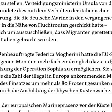
zu stellen. Verteidigungsministerin Ursula von d
ündete dies mit dem Verhalten der italienischen
rung, die die deutsche Marine in den vergange
 in die Nähe von Fluchtrouten geschickt hatte –
lich um auszuschließen, dass Migranten gerettet 
Italien gebracht würden.
enbeauftragte Federica Mogherini hatte die EU-S
genen Monaten mehrfach eindringlich dazu auf
etzung der Operation Sophia zu ermöglichen. Sie 
ss die Zahl der illegal in Europa ankommenden 
 des Einsatzes um mehr als 80 Prozent gesunken s
rch die Ausbildung der libyschen Küstenwache.
n der europäischen Marinepräsenz vor der Küste 