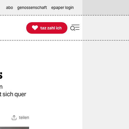
abo
genossenschaft
epaper login

taz zahl ich
taz zahl ich
s
en
t sich quer
teilen