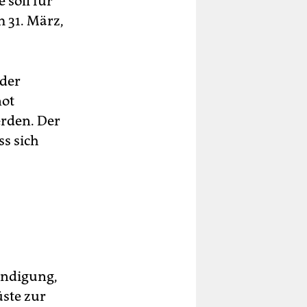
 soll für
 31. März,
 der
not
erden. Der
s sich
ündigung,
üste zur