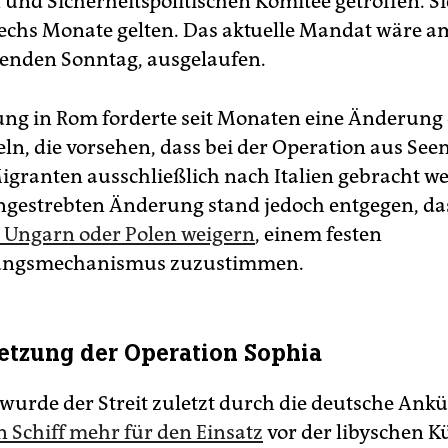
 und Sicherheitspolitischen Komitee getroffen. Sie
echs Monate gelten. Das aktuelle Mandat wäre am
enden Sonntag, ausgelaufen.
ung in Rom forderte seit Monaten eine Änderung
eln, die vorsehen, dass bei der Operation aus See
Migranten ausschließlich nach Italien gebracht w
gestrebten Änderung stand jedoch entgegen, das
 Ungarn oder Polen weigern
, einem festen
ungsmechanismus zuzustimmen.
setzung der Operation Sophia
 wurde der Streit zuletzt durch die deutsche Ank
n Schiff mehr für den Einsatz
vor der libyschen K