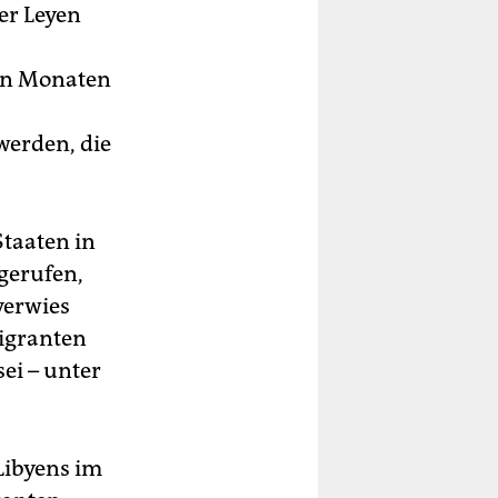
er Leyen
nen Monaten
werden, die
taaten in
gerufen,
verwies
Migranten
ei – unter
Libyens im