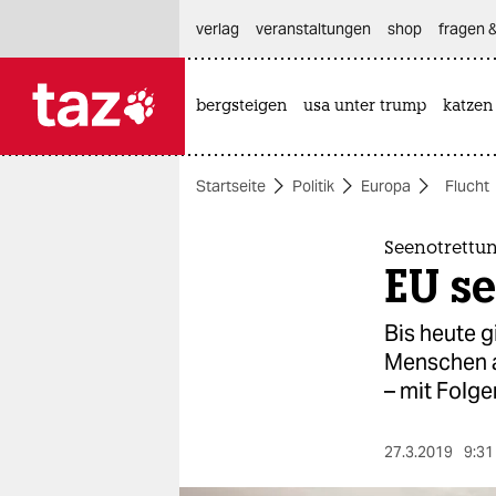
hautnavigation anspringen
hauptinhalt anspringen
footer anspringen
verlag
veranstaltungen
shop
fragen &
bergsteigen
usa unter trump
katzen

taz zahl ich
taz zahl ich
Startseite
Politik
Europa
Flucht
themen
politik
Seenotrettu
EU se
öko
Bis heute g
gesellschaft
Menschen au
– mit Folge
kultur
sport
27.3.2019
9:31