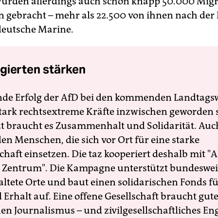
wurden allerdings auch schon knapp 50.000 Mig
en gebracht – mehr als 22.500 von ihnen nach der
deutsche Marine.
gierten stärken
nde Erfolg der AfD bei den kommenden Landtags
 stark rechtsextreme Kräfte inzwischen geworden 
zt braucht es Zusammenhalt und Solidarität. Auc
en Menschen, die sich vor Ort für eine starke
schaft einsetzen. Die taz kooperiert deshalb mit "A
 Zentrum". Die Kampagne unterstützt bundesweit
altete Orte und baut einen solidarischen Fonds f
Erhalt auf. Eine offene Gesellschaft braucht gute
en Journalismus – und zivilgesellschaftliches E