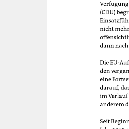
Verfügung 
(CDU) begr
Einsatzfüh
nicht mehr
offensicht
dann nach 
Die EU-Auß
den vergan
eine Forts
darauf, da
im Verlauf
anderem du
Seit Begin