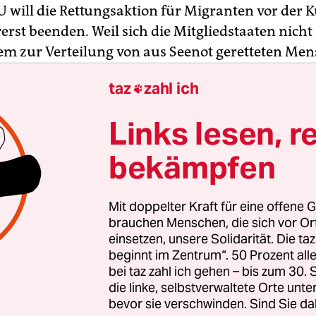
U will die Rettungsaktion für Migranten vor der K
erst beenden. Weil sich die Mitgliedstaaten nicht 
em zur Verteilung von aus Seenot geretteten Me
nnten, sollen die Aktivitäten von Schleusernetzw
taz
zahl ich

 Operation Sophia bis auf Weiteres nur noch aus
 werden, wie die
Deutsche Presse-Agentur
am
Links lesen, r
end aus EU-Kreisen erfuhr. Die Ausbildung liby
tzer soll jedoch fortgesetzt werden. Am Mittwoch
bekämpfen
herin der EU-Außenbeauftragten Federica Mogher
nde Einigung der Mitgliedstaaten.
Mit doppelter Kraft für eine offene G
brauchen Menschen, die sich vor O
re Verlängerung des Einsatzes von Schiffen scheit
einsetzen, unsere Solidarität. Die ta
beginnt im Zentrum“. 50 Prozent a
ns. Seit
die populistische Regierung in Rom
im Amt 
bei taz zahl ich gehen – bis zum 30
nen scharfen Anti-Migrations-Kurs eingeschlagen
die linke, selbstverwaltete Orte unte
hiffe
mit geretteten Menschen im Mittelmeer bloc
bevor sie verschwinden. Sind Sie da