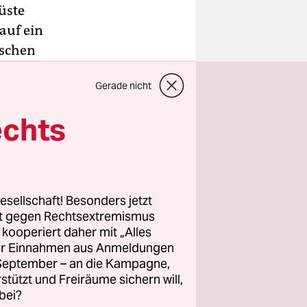
üste
auf ein
nschen
erken im
Gerade nicht
 der Luft
echts
scher
 bestätigte
ini eine
esellschaft! Besonders jetzt
rt gegen Rechtsextremismus
erte am
z kooperiert daher mit „Alles
ller Einnahmen aus Anmeldungen
ist, hat
. September – an die Kampagne,
. Mehrfach
rstützt und Freiräume sichern will,
kiert
.
bei?