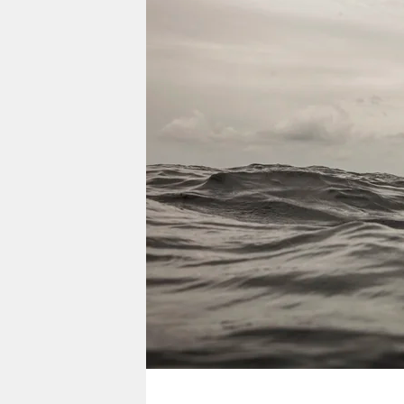
berlin
nord
wahrheit
verlag
verlag
veranstaltungen
shop
fragen & hilfe
unterstützen
abo
genossenschaft