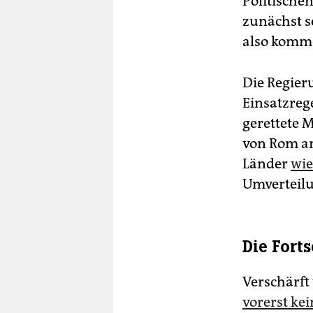
Politischen
zunächst s
also komm
Die Regier
Einsatzreg
gerettete 
von Rom an
Länder
wie
Umverteil
Die Fort
Verschärft
vorerst kei