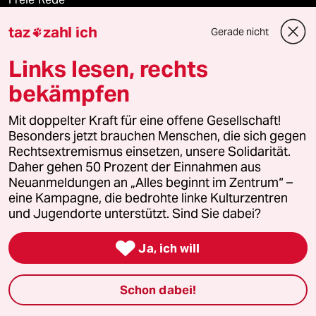
taz
zahl ich
Gerade nicht

reingehen
Links lesen, rechts
bekämpfen
Newsletter
Mit doppelter Kraft für eine offene Gesellschaft!
Besonders jetzt brauchen Menschen, die sich gegen
team zukunft
Rechtsextremismus einsetzen, unsere Solidarität.
Daher gehen 50 Prozent der Einnahmen aus
taz frisch
Neuanmeldungen an „Alles beginnt im Zentrum“ –
eine Kampagne, die bedrohte linke Kulturzentren
taz zahl ich
und Jugendorte unterstützt. Sind Sie dabei?

taz lab Infobrief
Ja, ich will
Schon dabei!
Veranstaltungen