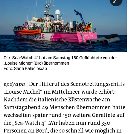
berlin
nord
wahrheit
verlag
verlag
Die „Sea-Watch 4“ hat am Samstag 150 Geflüchtete von der
„Louise Michel“ (Bild) übernommen
veranstaltungen
Foto: Santi Palacios/ap
shop
epd/dpa
| Der Hilferuf des Seenotrettungsschiffs
fragen & hilfe
„Louise Michel“ im Mittelmeer wurde erhört:
unterstützen
Nachdem die italienische Küstenwache am
Samstagabend 49 Menschen übernommen hatte,
abo
wechselten später rund 150 weitere Gerettete auf
die „
Sea-Watch 4“
. „Wir haben nun rund 350
genossenschaft
Personen an Bord, die so schnell wie möglich in