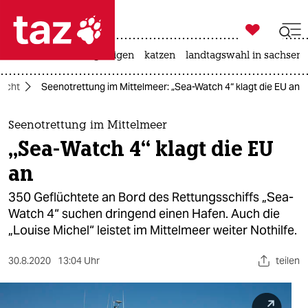

taz zahl ich
ceuta
hitze
bergsteigen
katzen
landtagswahl in sachsen-

taz zahl ich
lucht
Seenotrettung im Mittelmeer: „Sea-Watch 4“ klagt die EU an
taz zahl ich
themen
Seenotrettung im Mittelmeer
„Sea-Watch 4“ klagt die EU
politik
an
öko
350 Geflüchtete an Bord des Rettungsschiffs „Sea-
Watch 4“ suchen dringend einen Hafen. Auch die
gesellschaft
„Louise Michel“ leistet im Mittelmeer weiter Nothilfe.
kultur
30.8.2020
13:04 Uhr
teilen
sport