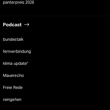
panterpreis 2026
Podcast
bundestalk
fernverbindung
klima update°
Mauerecho
Freie Rede
reingehen