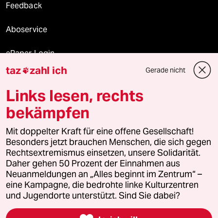
Feedback
Aboservice
ePaper Login
taz
zahl ich
Gerade nicht

Downloads für Abonnierende
Links lesen, rechts
bekämpfen
© 2026 taz Verlags und Vertriebs GmbH
Mit doppelter Kraft für eine offene Gesellschaft!
Alle Rechte vorbehalten. Bei rechtlichen Fragen oder für Genehmigungen
wenden Sie sich bitte an
lizenzen@taz.de
Besonders jetzt brauchen Menschen, die sich gegen
Rechtsextremismus einsetzen, unsere Solidarität.
Daher gehen 50 Prozent der Einnahmen aus
Feedback
Redaktionsstatut
Kommune-Richtlinien
KI-
Neuanmeldungen an „Alles beginnt im Zentrum“ –
eine Kampagne, die bedrohte linke Kulturzentren
Leitlinie
Informant
Datenschutz
Impressum
AGB
und Jugendorte unterstützt. Sind Sie dabei?
Seitenwende
Einwilligungen widerrufen (Ads)