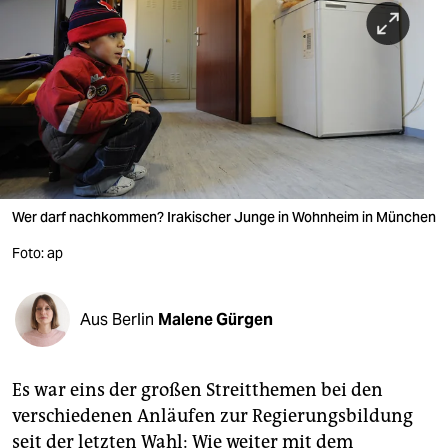
berlin
nord
wahrheit
verlag
verlag
veranstaltungen
Wer darf nachkommen? Irakischer Junge in Wohnheim in München
shop
Foto: ap
fragen & hilfe
Aus Berlin
Malene Gürgen
unterstützen
abo
Es war eins der großen Streitthemen bei den
genossenschaft
verschiedenen Anläufen zur Regierungsbildung
seit der letzten Wahl: Wie weiter mit dem