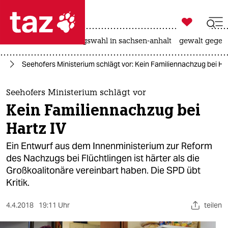

taz zahl ich
hitze
surfen
landtagswahl in sachsen-anhalt
gewalt gegen

taz zahl ich
nd
Seehofers Ministerium schlägt vor: Kein Familiennachzug bei Har
taz zahl ich
themen
Seehofers Ministerium schlägt vor
Kein Familiennachzug bei
politik
Hartz IV
öko
Ein Entwurf aus dem Innenministerium zur Reform
des Nachzugs bei Flüchtlingen ist härter als die
gesellschaft
Großkoalitonäre vereinbart haben. Die SPD übt
Kritik.
kultur
sport
4.4.2018
19:11 Uhr
teilen