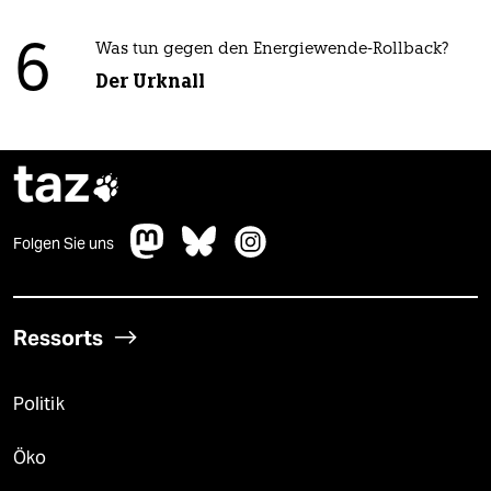
6
Was tun gegen den Energiewende-Rollback?
Der Urknall
taz

Folgen Sie uns
Ressorts
Politik
Öko