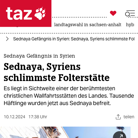

taz zahl ich
niedrigwasser
rente
landtagswahl in sachsen-anhalt
hybri

taz zahl ich
en
Sednaya Gefängnis in Syrien: Sednaya, Syriens schlimmste Folte
taz zahl ich
themen
Sednaya Gefängnis in Syrien
Sednaya, Syriens
politik
schlimmste Folterstätte
öko
Es liegt in Sichtweite einer der berühmtesten
christlichen Wallfahrtsstätten des Landes. Tausende
gesellschaft
Häftlinge wurden jetzt aus Sednaya befreit.
kultur
10.12.2024
17:38 Uhr
teilen
sport