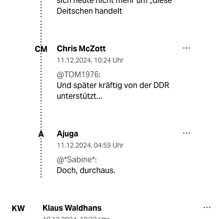
sich heute nicht mehr um „diese“
Deitschen handelt
Chris McZott
CM
11.12.2024
,
10:24 Uhr
@TOM1976:
Und später kräftig von der DDR
unterstützt...
Ajuga
A
11.12.2024
,
04:59 Uhr
@*Sabine*:
Doch, durchaus.
Klaus Waldhans
KW