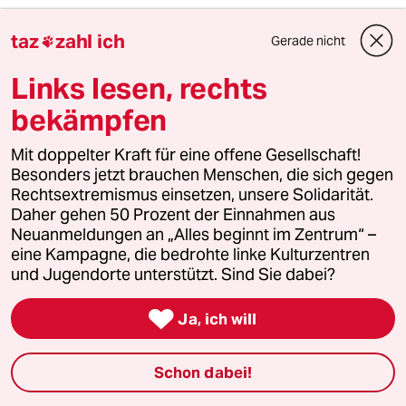
meistkommentiert
taz
zahl ich
Gerade nicht

1
Krise der Demokratie
Links lesen, rechts
AfD-Wählen als Triebabfuhr
bekämpfen
Mit doppelter Kraft für eine offene Gesellschaft!
Besonders jetzt brauchen Menschen, die sich gegen
2
Streit um Rente mit 63
Rechtsextremismus einsetzen, unsere Solidarität.
Passgenauer Populismus
Daher gehen 50 Prozent der Einnahmen aus
Neuanmeldungen an „Alles beginnt im Zentrum“ –
eine Kampagne, die bedrohte linke Kulturzentren
und Jugendorte unterstützt. Sind Sie dabei?
3
Die Wahrheit
56 Millionen Deutsche sind betroffen

Ja, ich will
Schon dabei!
4
Drohnenvorfall am Leipziger Flughafen
Das Zeitalter der elektronischen