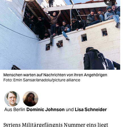
berlin
nord
wahrheit
verlag
verlag
veranstaltungen
shop
Menschen warten auf Nachrichten von ihren Angehörigen
Foto: Emin Sansar/anadolu/picture alliance
fragen & hilfe
unterstützen
abo
Aus Berlin
Dominic Johnson
und
Lisa Schneider
genossenschaft
Syriens Militärgefängnis Nummer eins liegt