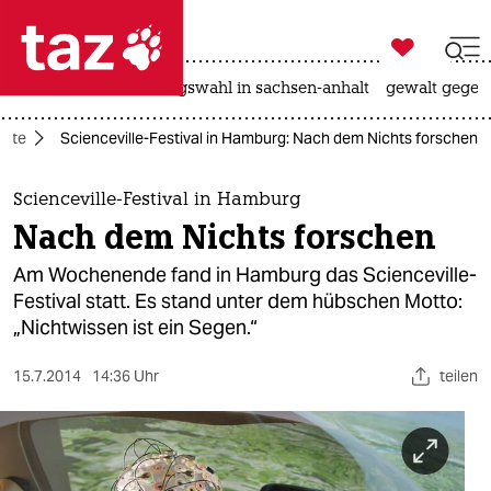

taz zahl ich
hitze
surfen
landtagswahl in sachsen-anhalt
gewalt gegen

taz zahl ich
nste
Scienceville-Festival in Hamburg: Nach dem Nichts forschen
taz zahl ich
themen
Scienceville-Festival in Hamburg
Nach dem Nichts forschen
politik
Am Wochenende fand in Hamburg das Scienceville-
öko
Festival statt. Es stand unter dem hübschen Motto:
„Nichtwissen ist ein Segen.“
gesellschaft
15.7.2014
14:36 Uhr
teilen
kultur
sport