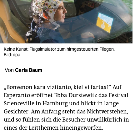
berlin
nord
wahrheit
verlag
Keine Kunst: Flugsimulator zum hirngesteuerten Fliegen.
Bild: dpa
verlag
veranstaltungen
Von
Carla Baum
shop
„Bonvenon kara vizitanto, kiel vi fartas?“ Auf
fragen & hilfe
Esperanto eröffnet Ebba Durstewitz das Festival
Scienceville in Hamburg und blickt in lange
unterstützen
Gesichter. Am Anfang steht das Nichtverstehen,
abo
und so fühlen sich die Besucher unwillkürlich in
eines der Leitthemen hineingeworfen.
genossenschaft