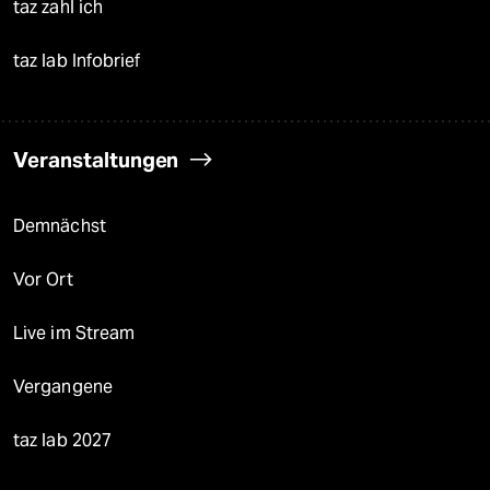
taz zahl ich
taz lab Infobrief
Veranstaltungen
Demnächst
Vor Ort
Live im Stream
Vergangene
taz lab 2027