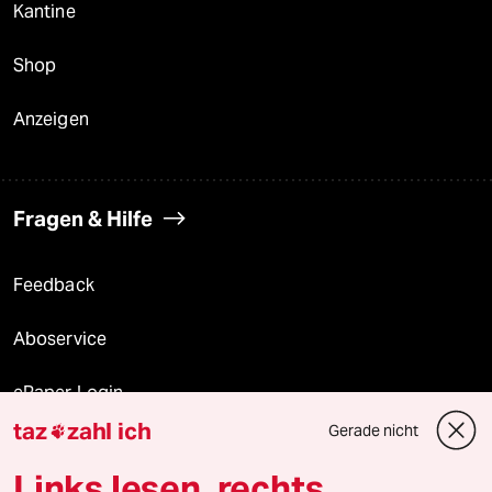
Kantine
Shop
Anzeigen
Fragen & Hilfe
Feedback
Aboservice
ePaper Login
taz
zahl ich
Gerade nicht

Downloads für Abonnierende
Links lesen, rechts