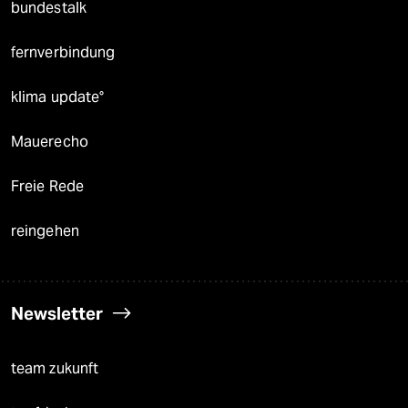
bundestalk
fernverbindung
klima update°
Mauerecho
Freie Rede
reingehen
Newsletter
team zukunft