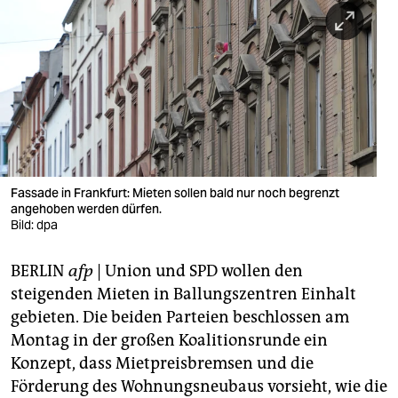
berlin
nord
wahrheit
verlag
verlag
veranstaltungen
Fassade in Frankfurt: Mieten sollen bald nur noch begrenzt
angehoben werden dürfen.
shop
Bild: dpa
fragen & hilfe
BERLIN
afp
| Union und SPD wollen den
steigenden Mieten in Ballungszentren Einhalt
unterstützen
gebieten. Die beiden Parteien beschlossen am
abo
Montag in der großen Koalitionsrunde ein
Konzept, dass Mietpreisbremsen und die
genossenschaft
Förderung des Wohnungsneubaus vorsieht, wie die