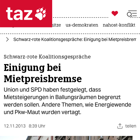

taz zahl ich
krieg in der ukraine
hitze
us-demokraten
nahost-konflikt

taz zahl ich
nd
Schwarz-rote Koalitionsgespräche: Einigung bei Mietpreisbrems
taz zahl ich
themen
Schwarz-rote Koalitionsgespräche
Einigung bei
politik
Mietpreisbremse
öko
Union und SPD haben festgelegt, dass
Mietsteigerungen in Ballungsräumen begrenzt
gesellschaft
werden sollen. Andere Themen, wie Energiewende
und Pkw-Maut wurden vertagt.
kultur
sport
12.11.2013
8:39 Uhr
teilen