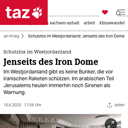

taz zahl ich
hitze
landtagswahl in sachsen-anhalt
arbeit
klimawandel

taz zahl ich
Iran-Krieg
Schutzlos im Westjordanland: Jenseits des Iron Dome
taz zahl ich
themen
Schutzlos im Westjordanland
Jenseits des Iron Dome
politik
Im Westjordanland gibt es keine Bunker, die vor
öko
iranischen Raketen schützen. Im arabischen Teil
Jerusalems heulen immerhin noch Sirenen als
gesellschaft
Warnung.
kultur
16.6.2025
17:56 Uhr
teilen
sport