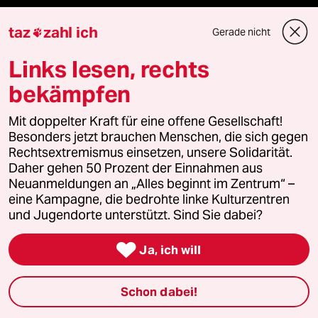
Unterstützen
taz
zahl ich
Gerade nicht

Links lesen, rechts
abo
bekämpfen
genossenschaft
Mit doppelter Kraft für eine offene Gesellschaft!
taz zahl ich
Besonders jetzt brauchen Menschen, die sich gegen
Rechtsextremismus einsetzen, unsere Solidarität.
recherchefonds ausland
Daher gehen 50 Prozent der Einnahmen aus
Neuanmeldungen an „Alles beginnt im Zentrum“ –
eine Kampagne, die bedrohte linke Kulturzentren
panterstiftung
und Jugendorte unterstützt. Sind Sie dabei?
panterpreis 2026

Ja, ich will
Schon dabei!
Podcast