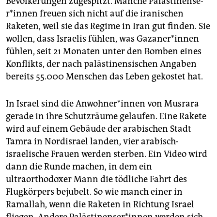
Bevölkerungen zugespitzt. Manche Pa­läs­ti­nen­se­
r*in­nen freuen sich nicht auf die iranischen
Raketen, weil sie das Regime in Iran gut finden. Sie
wollen, dass Israelis fühlen, was Ga­za­ne­r*in­nen
fühlen, seit 21 Monaten unter den Bomben eines
Konflikts, der nach palästinensischen Angaben
bereits 55.000 Menschen das Leben gekostet hat.
In Israel sind die An­woh­ne­r*in­nen von Musrara
gerade in ihre Schutzräume gelaufen. Eine Rakete
wird auf einem Gebäude der arabischen Stadt
Tamra in Nordisrael landen, vier arabisch-
israelische Frauen werden sterben. Ein Video wird
dann die Runde machen, in dem ein
ultraorthodoxer Mann die tödliche Fahrt des
Flugkörpers bejubelt. So wie manch einer in
Ramallah, wenn die Raketen in Richtung Israel