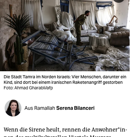
berlin
nord
wahrheit
verlag
verlag
veranstaltungen
Die Stadt Tamra im Norden Israels: Vier Menschen, darunter ein
shop
Kind, sind dort bei einem iranischen Raketenangriff gestorben
Foto: Ahmad Gharabli/afp
fragen & hilfe
unterstützen
Aus Ramallah
Serena Bilanceri
abo
genossenschaft
Wenn die Sirene heult, rennen die An­woh­ne­r*in­