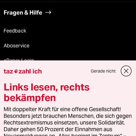
Fragen & Hilfe
Feedback
Aboservice
ePaper Login
taz
zahl ich
Gerade nicht

Downloads für Abonnierende
Links lesen, rechts
bekämpfen
© 2026 taz Verlags und Vertriebs GmbH
Mit doppelter Kraft für eine offene Gesellschaft!
Alle Rechte vorbehalten. Bei rechtlichen Fragen oder für Genehmigungen
wenden Sie sich bitte an
lizenzen@taz.de
Besonders jetzt brauchen Menschen, die sich gegen
Rechtsextremismus einsetzen, unsere Solidarität.
Daher gehen 50 Prozent der Einnahmen aus
Feedback
Redaktionsstatut
Kommune-Richtlinien
KI-