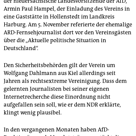
der niedersächsische Landesvorsitzende der AfD,
epaper login
Armin Paul Hampel, der Einladung des Vereins in
eine Gaststätte in Hollenstedt im Landkreis
Harburg. Am 5. November referierte der ehemalige
ARD-Fernsehjournalist dort vor den Vereinsgästen
über die „Aktuelle politische Situation in
Deutschland“.
Den Sicherheitsbehörden gilt der Verein um
Wolfgang Dahlmann aus Kiel allerdings seit
Jahren als rechtsextreme Vereinigung. Dass dem
gelernten Journalisten bei seiner eigenen
Internetrecherche diese Einordnung nicht
aufgefallen sein soll, wie er dem NDR erklärte,
klingt wenig plausibel.
In den vergangenen Monaten haben AfD-