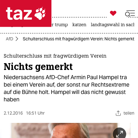

taz zahl ich
bergsteigen
usa unter trump
katzen
landtagswahl in sachs

taz zahl ich
AfD
Schulterschluss mit fragwürdigem Verein: Nichts gemerkt
taz zahl ich
themen
Schulterschluss mit fragwürdigem Verein
Nichts gemerkt
politik
Niedersachsens AfD-Chef Armin Paul Hampel tra
öko
bei einem Verein auf, der sonst nur Rechtsextreme
auf die Bühne holt. Hampel will das nicht gewusst
gesellschaft
haben
kultur
2.12.2016
16:51 Uhr
teilen
sport