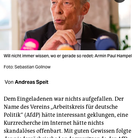
berlin
nord
wahrheit
verlag
verlag
Will nicht immer wissen, wo er gerade so redet: Armin Paul Hampel
veranstaltungen
Foto: Sebastian Gollnow
shop
Von
Andreas Speit
fragen & hilfe
Dem Eingeladenen war nichts aufgefallen. Der
unterstützen
Name des Vereins „Arbeitskreis für deutsche
Politik“ (AfdP) hätte interessant geklungen, eine
abo
Kurzrecherche im Internet hätte nichts
genossenschaft
skandalöses offenbart. Mit guten Gewissen folgte