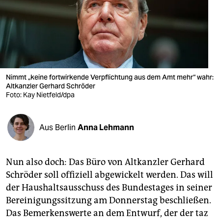
berlin
nord
wahrheit
verlag
Nimmt „keine fortwirkende Verpflichtung aus dem Amt mehr“ wahr:
verlag
Altkanzler Gerhard Schröder
Foto: Kay Nietfeld/dpa
veranstaltungen
shop
Aus Berlin
Anna Lehmann
fragen & hilfe
Nun also doch: Das Büro von Altkanzler Gerhard
unterstützen
Schröder soll offiziell abgewickelt werden. Das will
abo
der Haushaltsausschuss des Bundestages in seiner
Bereinigungssitzung am Donnerstag beschließen.
genossenschaft
Das Bemerkenswerte an dem Entwurf, der der taz