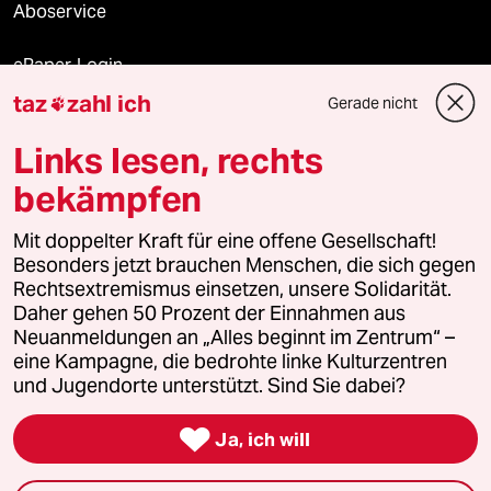
Aboservice
ePaper Login
taz
zahl ich
Gerade nicht

Downloads für Abonnierende
Links lesen, rechts
bekämpfen
© 2026 taz Verlags und Vertriebs GmbH
Alle Rechte vorbehalten. Bei rechtlichen Fragen oder für Genehmigungen
Mit doppelter Kraft für eine offene Gesellschaft!
wenden Sie sich bitte an
lizenzen@taz.de
Besonders jetzt brauchen Menschen, die sich gegen
Rechtsextremismus einsetzen, unsere Solidarität.
Daher gehen 50 Prozent der Einnahmen aus
Feedback
Redaktionsstatut
Kommune-Richtlinien
KI-
Neuanmeldungen an „Alles beginnt im Zentrum“ –
eine Kampagne, die bedrohte linke Kulturzentren
Leitlinie
Informant
Datenschutz
Impressum
AGB
und Jugendorte unterstützt. Sind Sie dabei?
Seitenwende
Einwilligungen widerrufen (Ads)

Ja, ich will