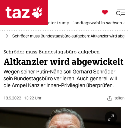

taz zahl ich
nahost-konflikt
usa unter trump
landtagswahl in sachsen-an

taz zahl ich
el
Schröder muss Bundestagsbüro aufgeben: Altkanzler wird abgew
taz zahl ich
themen
Schröder muss Bundestagsbüro aufgeben
Altkanzler wird abgewickelt
politik
Wegen seiner Putin-Nähe soll Gerhard Schröder
öko
sein Bundestagsbüro verlieren. Auch generell will
die Ampel Kanzler:innen-Privilegien überprüfen.
gesellschaft
18.5.2022
13:22 Uhr
teilen
kultur
sport