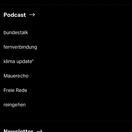
Podcast
bundestalk
fernverbindung
klima update°
Mauerecho
Freie Rede
reingehen
Newsletter