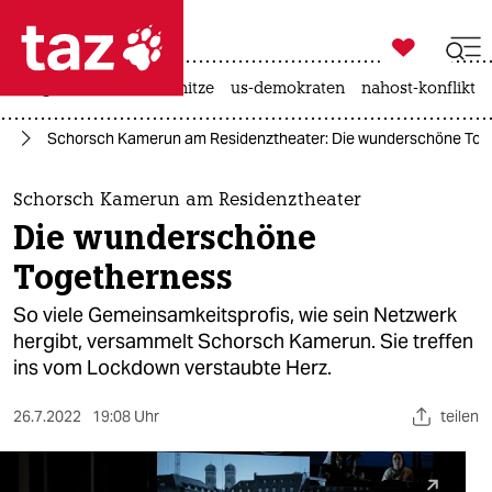

taz zahl ich
krieg in der ukraine
hitze
us-demokraten
nahost-konflikt

taz zahl ich
te
Schorsch Kamerun am Residenztheater: Die wunderschöne Tog
taz zahl ich
themen
Schorsch Kamerun am Residenztheater
Die wunderschöne
politik
Togetherness
öko
So viele Gemeinsamkeitsprofis, wie sein Netzwerk
hergibt, versammelt Schorsch Kamerun. Sie treffen
gesellschaft
ins vom Lockdown verstaubte Herz.
kultur
26.7.2022
19:08 Uhr
teilen
sport