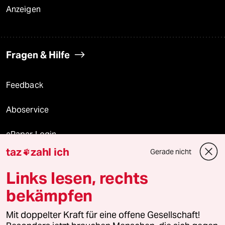
Anzeigen
Fragen & Hilfe
Feedback
Aboservice
ePaper Login
taz
zahl ich
Gerade nicht

Downloads für Abonnierende
Links lesen, rechts
bekämpfen
© 2026 taz Verlags und Vertriebs GmbH
Mit doppelter Kraft für eine offene Gesellschaft!
Alle Rechte vorbehalten. Bei rechtlichen Fragen oder für Genehmigungen
wenden Sie sich bitte an
lizenzen@taz.de