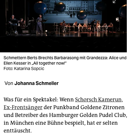
berlin
nord
wahrheit
verlag
verlag
Schmettern Berts Brechts Barbarasong mit Grandezza: Alice und
Ellen Kesser in „All together now!“
veranstaltungen
Foto: Katarina Sopcic
shop
Von
Johanna Schmeller
fragen & hilfe
unterstützen
Was für ein Spektakel: Wenn
Schorsch Kamerun,
Ex-Frontsänger
der Punkband Goldene Zitronen
abo
und Betreiber des Hamburger Golden Pudel Club,
in München eine Bühne bespielt, hat er selten
genossenschaft
enttäuscht.