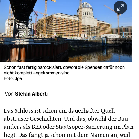
berlin
nord
wahrheit
verlag
verlag
veranstaltungen
Schon fast fertig barockisiert, obwohl die Spenden dafür noch
nicht komplett angekommen sind
Foto: dpa
shop
fragen & hilfe
Von
Stefan Alberti
unterstützen
Das Schloss ist schon ein dauerhafter Quell
abo
abstruser Geschichten. Und das, obwohl der Bau
anders als BER oder Staatsoper-Sanierung im Plan
genossenschaft
liegt. Das fängt ja schon mit dem Namen an, weil