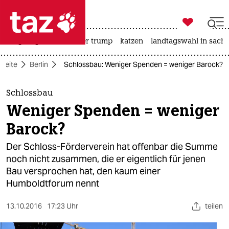

taz zahl ich
bergsteigen
usa unter trump
katzen
landtagswahl in sachs

taz zahl ich
tseite
Berlin
Schlossbau: Weniger Spenden = weniger Barock?
taz zahl ich
themen
Schlossbau
Weniger Spenden = weniger
politik
Barock?
öko
Der Schloss-Förderverein hat offenbar die Summe
noch nicht zusammen, die er eigentlich für jenen
gesellschaft
Bau versprochen hat, den kaum einer
Humboldtforum nennt
kultur
sport
13.10.2016
17:23 Uhr
teilen