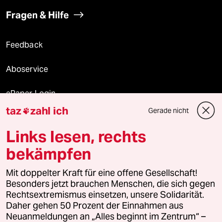
Fragen & Hilfe
Feedback
Aboservice
ePaper Login
taz
zahl ich
Gerade nicht

Downloads für Abonnierende
Links lesen, rechts
bekämpfen
© 2026 taz Verlags und Vertriebs GmbH
Alle Rechte vorbehalten. Bei rechtlichen Fragen oder für Genehmigungen
Mit doppelter Kraft für eine offene Gesellschaft!
wenden Sie sich bitte an
lizenzen@taz.de
Besonders jetzt brauchen Menschen, die sich gegen
Rechtsextremismus einsetzen, unsere Solidarität.
Daher gehen 50 Prozent der Einnahmen aus
Feedback
Redaktionsstatut
Kommune-Richtlinien
KI-
Neuanmeldungen an „Alles beginnt im Zentrum“ –