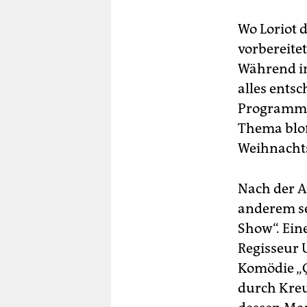
Wo Loriot 
vorbereitet
Während in
alles ents
Programmpu
Thema bloß
Weihnacht
Nach der A
anderem sei
Show“. Ein
Regisseur 
Komödie „Q
durch Kreu