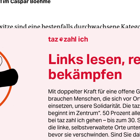
Tim Caspar Boehme
witze sind eine bestenfalls durchwachsene Katego
rzulande. Einmal ganz davon abgesehen, dass si
taz
zahl ich

ohnehin nicht mehr durchgehen, wird doch eine
sgruppe darin systematisch diskriminiert. Witze
Links lesen, r
 hingegen konnten sich besser durchsetzen. Denn
bekämpfen
n deutschen Komikern finden sich einige von de
. Neben
Otto Waalkes
war das vor allem Karl Dall.
Mit doppelter Kraft für eine offene G
brauchen Menschen, die sich vor O
41 wie sein Kollege Waalkes in Emden geboren, ma
einsetzen, unsere Solidarität. Die ta
zunächst mit der 1967 von ihm mitgegründeten
beginnt im Zentrum“. 50 Prozent a
ppe Insterburg & Co. einen Namen. Dall war in
bei taz zahl ich gehen – bis zum 30
esland nach Westberlin gezogen und entrümpelte
die linke, selbstverwaltete Orte unte
bevor sie verschwinden. Sind Sie da
inen Mitstreitern den gern zu Biederkeit neigend