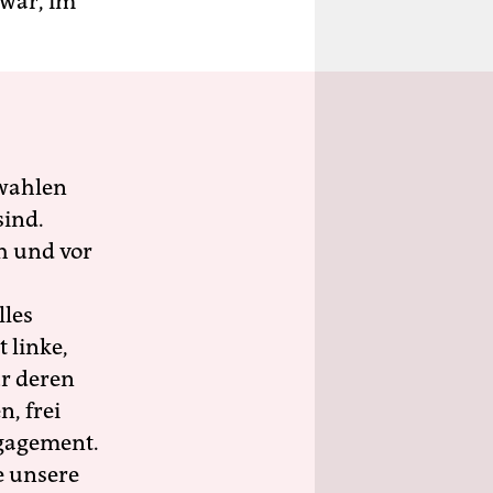
 war, im
wahlen
sind.
h und vor
lles
 linke,
ür deren
n, frei
ngagement.
e unsere