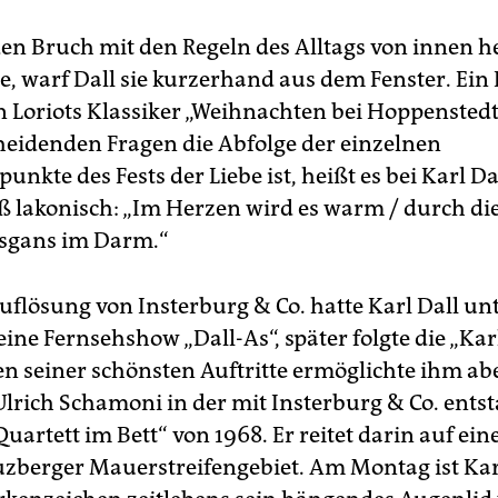
den Bruch mit den Regeln des Alltags von innen h
e, warf Dall sie kurzerhand aus dem Fenster. Ein B
 Loriots Klassiker „Weihnachten bei Hoppenstedt
cheidenden Fragen die Abfolge der einzelnen
nkte des Fests der Liebe ist, heißt es bei Karl D
 lakonisch: „Im Herzen wird es warm / durch di
sgans im Darm.“
uflösung von Insterburg & Co. hatte Karl Dall un
ne Fernsehshow „Dall-As“, später folgte die „Kar
en seiner schönsten Auftritte ermöglichte ihm ab
Ulrich Schamoni in der mit Insterburg & Co. ent
uartett im Bett“ von 1968. Er reitet darin auf ei
zberger Mauerstreifengebiet. Am Montag ist Karl