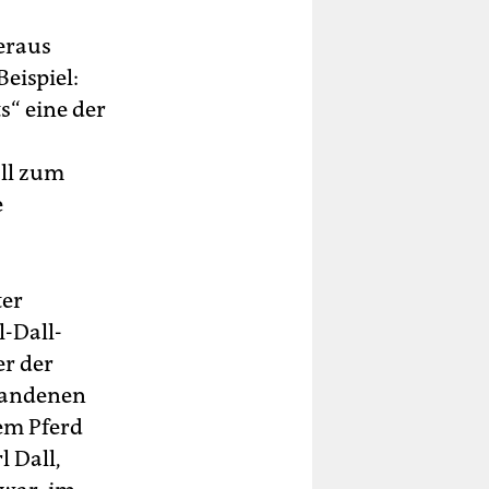
eraus
eispiel:
s“ eine der
all zum
e
ter
l-Dall-
er der
standenen
nem Pferd
 Dall,