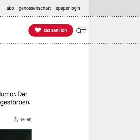
abo
genossenschaft
epaper login

taz zahl ich
taz zahl ich
Humor. Der
 gestorben.
teilen