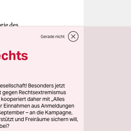
rie des
e heute
Gerade nicht
 von
echts
 unter den
r
esellschaft! Besonders jetzt
rt gegen Rechtsextremismus
chte Karl
z kooperiert daher mit „Alles
ller Einnahmen aus Anmeldungen
zwischen
. September – an die Kampagne,
 von dort
rstützt und Freiräume sichern will,
bei?
en
hiesigen