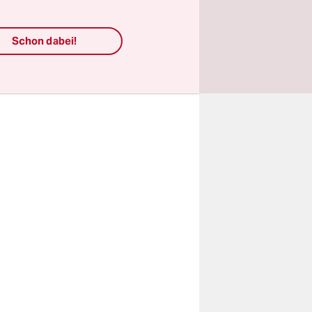
ie
entionen
Schon dabei!