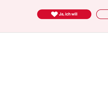
ast ein Jahrzehnt,
bevor Loriot in seiner Fernsehser
efindlichkeiten mitsamt ihren stocksteifen Konv

Ja, ich will
 vorzuführen begann.