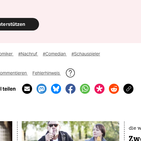
nterstützen
omiker
#Nachruf
#Comedian
#Schauspieler
ommentieren
Fehlerhinweis
 teilen
die 
Zwe