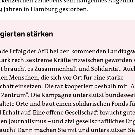
kenzeichen zeitlebens sein hängendes Augenlid
79 Jahren in Hamburg gestorben.
gierten stärken
nde Erfolg der AfD bei den kommenden Landtags
 stark rechtsextreme Kräfte inzwischen geworden 
zt braucht es Zusammenhalt und Solidarität. Auc
en Menschen, die sich vor Ort für eine starke
schaft einsetzen. Die taz kooperiert deshalb mit "A
 Zentrum". Die Kampagne unterstützt bundesweit
altete Orte und baut einen solidarischen Fonds f
Erhalt auf. Eine offene Gesellschaft braucht gute
en Journalismus – und zivilgesellschaftliches E
 auch? Dann machen Sie mit und unterstützen Si