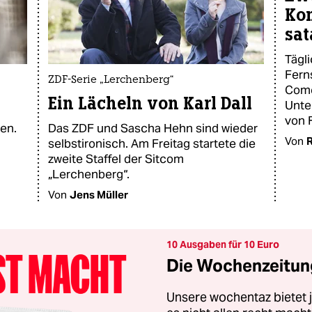
Kom
sat
Tägl
Fern
ZDF-Serie „Lerchenberg“
Come
Ein Lächeln von Karl Dall
Unte
von 
en.
Das ZDF und Sascha Hehn sind wieder
Von
R
selbstironisch. Am Freitag startete die
zweite Staffel der Sitcom
„Lerchenberg“.
Von
Jens Müller
10 Ausgaben für 10 Euro
Die Wochenzeitung
Unsere wochentaz bietet