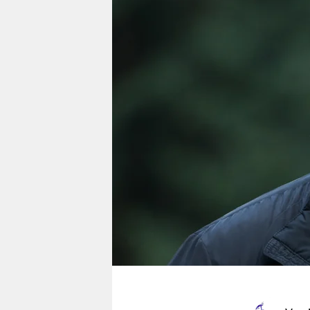
berlin
nord
wahrheit
verlag
verlag
veranstaltungen
shop
fragen & hilfe
unterstützen
abo
genossenschaft