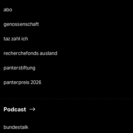
abo
genossenschaft
taz zahl ich
recherchefonds ausland
panterstiftung
panterpreis 2026
Podcast
bundestalk