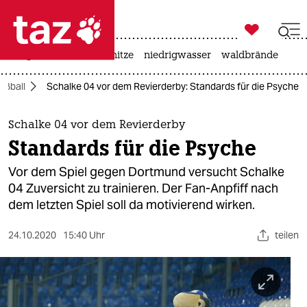

taz zahl ich
krieg in der ukraine
hitze
niedrigwasser
waldbrände

taz zahl ich
ußball
Schalke 04 vor dem Revierderby: Standards für die Psyche
taz zahl ich
themen
Schalke 04 vor dem Revierderby
Standards für die Psyche
politik
Vor dem Spiel gegen Dortmund versucht Schalke
öko
04 Zuversicht zu trainieren. Der Fan-Anpfiff nach
dem letzten Spiel soll da motivierend wirken.
gesellschaft
24.10.2020
15:40 Uhr
teilen
kultur
sport