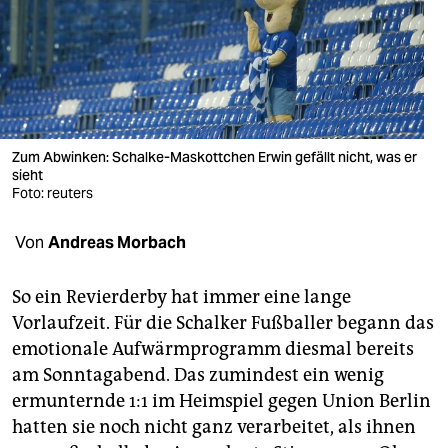
berlin
nord
wahrheit
verlag
Zum Abwinken: Schalke-Maskottchen Erwin gefällt nicht, was er
verlag
sieht
Foto: reuters
veranstaltungen
Von
Andreas Morbach
shop
fragen & hilfe
So ein Revierderby hat immer eine lange
Vorlaufzeit. Für die Schalker Fußballer begann das
unterstützen
emotionale Aufwärmprogramm diesmal bereits
abo
am Sonntagabend. Das zumindest ein wenig
ermunternde 1:1 im Heimspiel gegen Union Berlin
genossenschaft
hatten sie noch nicht ganz verarbeitet, als ihnen