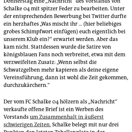
Donnerstag eine „Nachricht“ des Vorstands von
epaper login
Schalke 04 mit spitzer Feder zu bearbeiten. Unter
der entsprechenden Bewerbung bei Twitter durfte
ein herzhaftes „Was mischt ihr … (hier beliebiges
grobes Schimpfwort einfügen) euch eigentlich bei
unserem Klub ein?“ erwartet werden. Aber das
kam nicht. Stattdessen wurde die Satire von
königsblauen Fans noch verbreitet, etwa mit dem
verzweifelten Zusatz: „Wenn selbst die
Schwatzgelben mehr kapieren als deine eigene
Vereinsführung, dann ist wohl die Zeit gekommen,
durchzukärchern.“
Der vom FC Schalke 04 hölzern als „Nachricht“
verkaufte offene Brief ist ein Werben des
Vorstands
um Zusammenhalt in äußerst
schwierigen Zeiten.
Schalke belegt mit nur drei