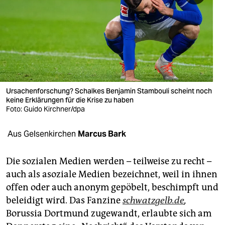
berlin
nord
wahrheit
verlag
verlag
Ursachenforschung? Schalkes Benjamin Stambouli scheint noch
keine Erklärungen für die Krise zu haben
veranstaltungen
Foto: Guido Kirchner/dpa
shop
Aus Gelsenkirchen
Marcus Bark
fragen & hilfe
Die sozialen Medien werden – teilweise zu recht –
unterstützen
auch als asoziale Medien bezeichnet, weil in ihnen
offen oder auch anonym gepöbelt, beschimpft und
abo
beleidigt wird. Das Fanzine
schwatzgelb.de
,
genossenschaft
Borussia Dortmund zugewandt, erlaubte sich am