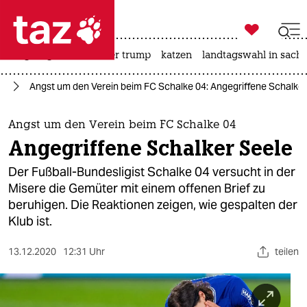

taz zahl ich
bergsteigen
usa unter trump
katzen
landtagswahl in sachs

taz zahl ich
rt
Angst um den Verein beim FC Schalke 04: Angegriffene Schalker
taz zahl ich
themen
Angst um den Verein beim FC Schalke 04
Angegriffene Schalker Seele
politik
Der Fußball-Bundesligist Schalke 04 versucht in der
öko
Misere die Gemüter mit einem offenen Brief zu
beruhigen. Die Reaktionen zeigen, wie gespalten der
gesellschaft
Klub ist.
kultur
13.12.2020
12:31 Uhr
teilen
sport