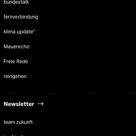
bundestalk
fernverbindung
klima update°
Mauerecho
Freie Rede
reingehen
Newsletter
team zukunft