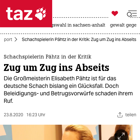

taz zahl ich
hitze
surfen
landtagswahl in sachsen-anhalt
gewalt gegen

taz zahl ich
Sport
Schachspielerin Pähtz in der Kritik: Zug um Zug ins Abseits
taz zahl ich
themen
Schachspielerin Pähtz in der Kritik
Zug um Zug ins Abseits
politik
Die Großmeisterin Elisabeth Pähtz ist für das
öko
deutsche Schach bislang ein Glücksfall. Doch
Beleidigungs- und Betrugsvorwürfe schaden ihrem
gesellschaft
Ruf.
kultur
23.8.2020
16:23 Uhr
teilen
sport