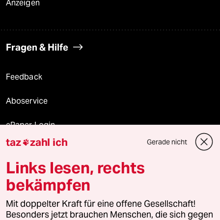
Anzeigen
Fragen & Hilfe
Feedback
Aboservice
ePaper Login
taz
zahl ich
Gerade nicht

Downloads für Abonnierende
Links lesen, rechts
bekämpfen
© 2026 taz Verlags und Vertriebs GmbH
Mit doppelter Kraft für eine offene Gesellschaft!
Alle Rechte vorbehalten. Bei rechtlichen Fragen oder für Genehmigungen
wenden Sie sich bitte an
lizenzen@taz.de
Besonders jetzt brauchen Menschen, die sich gegen