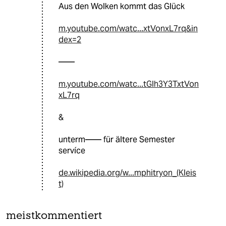
Aus den Wolken kommt das Glück
m.youtube.com/watc...xtVonxL7rq&in
dex=2
——
m.youtube.com/watc...tGlh3Y3TxtVon
xL7rq
&
unterm—— für ältere Semester
servíce
de.wikipedia.org/w...mphitryon_(Kleis
t)
meistkommentiert