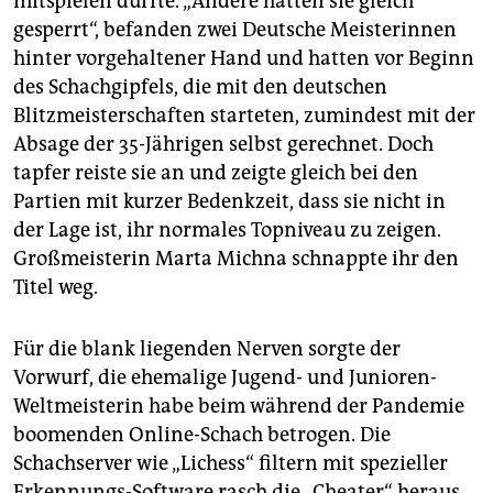
mitspielen durfte. „Andere hätten sie gleich
gesperrt“, befanden zwei Deutsche Meisterinnen
hinter vorgehaltener Hand und hatten vor Beginn
des Schachgipfels, die mit den deutschen
Blitzmeisterschaften starteten, zumindest mit der
Absage der 35-Jährigen selbst gerechnet. Doch
tapfer reiste sie an und zeigte gleich bei den
Partien mit kurzer Bedenkzeit, dass sie nicht in
der Lage ist, ihr normales Top­niveau zu zeigen.
Großmeisterin Marta Michna schnappte ihr den
Titel weg.
Für die blank liegenden Nerven sorgte der
Vorwurf, die ehemalige Jugend- und Junioren-
Weltmeisterin habe beim während der Pandemie
boomenden Online-Schach betrogen. Die
Schachserver wie „Lichess“ filtern mit spezieller
Erkennungs-Software rasch die „Cheater“ heraus,