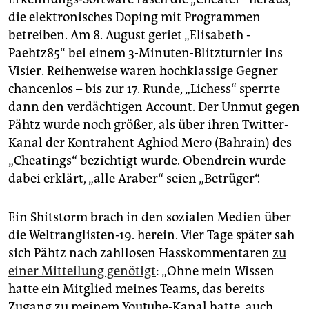
die elektronisches Doping mit Programmen
betreiben. Am 8. August geriet „Elisabeth ­
Paehtz85“ bei einem 3-Minuten-Blitzturnier ins
Visier. Reihenweise waren hochklassige Gegner
chancenlos – bis zur 17. Runde, „Lichess“ sperrte
dann den verdächtigen Account. Der Unmut gegen
Pähtz wurde noch größer, als über ihren Twitter-
Kanal der Kontrahent Aghiod Mero (Bahrain) des
„Cheatings“ bezichtigt wurde. Obendrein wurde
dabei erklärt, „alle Araber“ seien „Betrüger“.
Ein Shitstorm brach in den sozialen Medien über
die Weltranglisten-19. herein. Vier Tage später sah
sich Pähtz nach zahllosen Hasskommentaren
zu
einer Mitteilung genötigt
: „Ohne mein Wissen
hatte ein Mitglied meines Teams, das bereits
Zugang zu meinem Youtube-Kanal hatte, auch