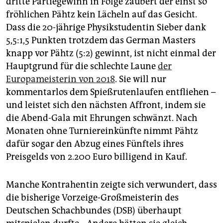
dritte Partiegewinn in Folge zaubert der einst so
epaper login
fröhlichen Pähtz kein Lächeln auf das Gesicht.
Dass die 20-jährige Physikstudentin Sieber dank
5,5:1,5 Punkten trotzdem das German Masters
knapp vor Pähtz (5:2) gewinnt, ist nicht einmal der
Hauptgrund für die schlechte Laune
der
Europameisterin von 2018
. Sie will nur
kommentarlos dem Spießrutenlaufen entfliehen –
und leistet sich den nächsten Affront, indem sie
die Abend-Gala mit Ehrungen schwänzt. Nach
Monaten ohne Turniereinkünfte nimmt Pähtz
dafür sogar den Abzug eines Fünftels ihres
Preisgelds von 2.200 Euro billigend in Kauf.
Manche Kontrahentin zeigte sich verwundert, dass
die bisherige Vorzeige-Großmeisterin des
Deutschen Schachbundes (DSB) überhaupt