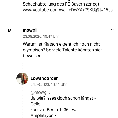
Schachabteilung des FC Bayern zerlegt:
www.youtube.com/wa...eDwXAx79KtQ&t=159s
mowgli
M
23.08.2020
,
19:47 Uhr
Warum ist Klatsch eigentlich noch nicht
olympisch? So viele Talente könnten sich
beweisen...!
Lowandorder
24.08.2020
,
10:41 Uhr
@mowgli:
Ja wie? Isses doch schon längst -
Gelle!
kurz vor Berlin 1936 - wa -
Amphitryon -