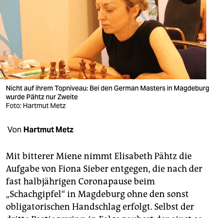
berlin
nord
wahrheit
verlag
verlag
Nicht auf ihrem Topniveau: Bei den German Masters in Magdeburg
wurde Pähtz nur Zweite
veranstaltungen
Foto: Hartmut Metz
shop
Von
Hartmut Metz
fragen & hilfe
Mit bitterer Miene nimmt Elisabeth Pähtz die
unterstützen
Aufgabe von Fiona Sieber entgegen, die nach der
fast halbjährigen Coronapause beim
abo
„Schachgipfel“ in Magdeburg ohne den sonst
genossenschaft
obligatorischen Handschlag erfolgt. Selbst der