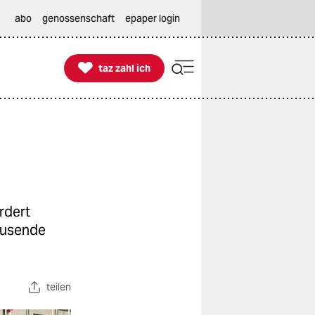
abo
genossenschaft
epaper login

taz zahl ich
taz zahl ich
rdert
Tausende
teilen