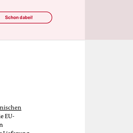
Schon dabei!
anischen
ie EU-
en