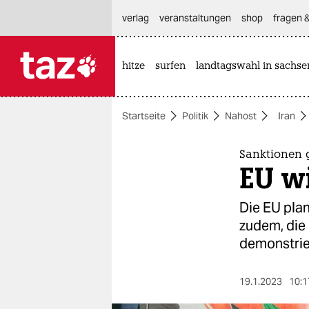
hautnavigation anspringen
hauptinhalt anspringen
footer anspringen
verlag
veranstaltungen
shop
fragen &
hitze
surfen
landtagswahl in sachse

taz zahl ich
taz zahl ich
Startseite
Politik
Nahost
Iran
themen
politik
Sanktionen 
EU wi
öko
Die EU plan
gesellschaft
zudem, die 
demonstrie
kultur
sport
19.1.2023
10:1