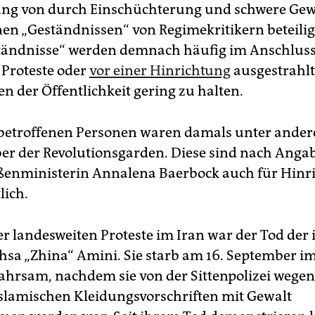
ung von durch Einschüchterung und schwere Gew
n „Geständnissen“ von Regimekritikern beteiligt
tändnisse“ werden demnach häufig im Anschlus
 Proteste oder
vor einer Hinrichtung
ausgestrahlt
n der Öffentlichkeit gering zu halten.
betroffenen Personen waren damals unter ande
er der Revolutionsgarden. Diese sind nach Anga
enministerin Annalena Baerbock auch für Hinr
lich.
er landesweiten Proteste im Iran war der Tod der
sa „Zhina“ Amini. Sie starb am 16. September i
ahrsam, nachdem sie von der Sittenpolizei wegen
islamischen Kleidungsvorschriften mit Gewalt