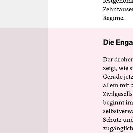
festgenomm
Zehntausen
Regime.
Die Enga
Der drohe
zeigt, wie
Gerade jet
allem mit d
Zivilgesell
beginnt im
selbstverw
Schutz und 
zugänglich