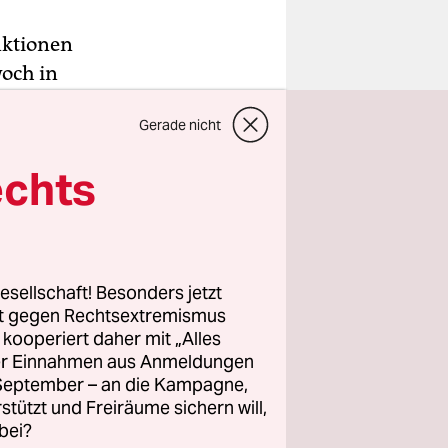
nktionen
och in
n
Gerade nicht
echts
ktionen
e an der
2-jährigen
esellschaft! Besonders jetzt
m die
rt gegen Rechtsextremismus
orgt. Die
z kooperiert daher mit „Alles
ller Einnahmen aus Anmeldungen
ne
. September – an die Kampagne,
en.
rstützt und Freiräume sichern will,
bei?