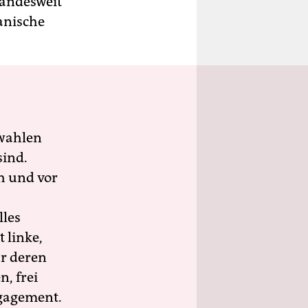
landesweit
anische
wahlen
sind.
h und vor
lles
 linke,
ür deren
n, frei
ngagement.