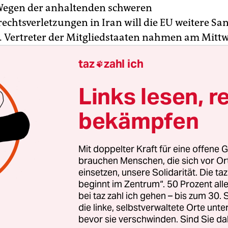
Wegen der anhaltenden schweren
chtsverletzungen in Iran will die EU weitere Sa
 Vertreter der Mitgliedstaaten nahmen am Mittw
nstimmig entsprechende Pläne an, wie Diplomate
taz
zahl ich

n. Sie sollen am kommenden Montag bei einem
tertreffen formell beschlossen werden.
Links lesen, r
n von Diplomaten zufolge sollen die neuen San
bekämpfen
Dutzend Personen und Organisationen treffen, di
Unterdrückung von Protesten nach dem
Tod der 2
Mit doppelter Kraft für eine offene G
ina“ Amini
beteiligt waren. Zuletzt hatte vor alle
brauchen Menschen, die sich vor O
g von Demonstranten in der EU für Entsetzen ges
einsetzen, unsere Solidarität. Die ta
beginnt im Zentrum“. 50 Prozent a
 Strafmaßnahmen sehen vor, in der EU vorhande
bei taz zahl ich gehen – bis zum 30
erte einzufrieren und Einreiseverbote zu erlass
die linke, selbstverwaltete Orte unte
bevor sie verschwinden. Sind Sie da