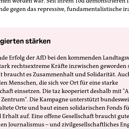
en worden war. Seit ihrem Tod demonstrieren 
de gegen das repressive, fundamentalistische ir
gierten stärken
nde Erfolg der AfD bei den kommenden Landtags
 stark rechtsextreme Kräfte inzwischen geworden 
zt braucht es Zusammenhalt und Solidarität. Auc
en Menschen, die sich vor Ort für eine starke
schaft einsetzen. Die taz kooperiert deshalb mit "A
 Zentrum". Die Kampagne unterstützt bundesweit
altete Orte und baut einen solidarischen Fonds f
Erhalt auf. Eine offene Gesellschaft braucht gute
en Journalismus – und zivilgesellschaftliches E