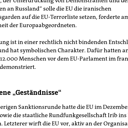
n, der Unterdrückung von Demonstranten und de
n an Russland“ solle die EU die iranischen
sgarden auf die EU-Terrorliste setzen, forderte 
eit der Europaabgeordneten.
ung ist in einer rechtlich nicht bindenden Entsc
und hat symbolischen Charakter. Dafür hatten 
 12.000 Menschen vor dem EU-Parlament im fran
demonstriert.
ne „Geständnisse“
herigen Sanktionsrunde hatte die EU im Dezembe
wie die staatliche Rundfunkgesellschaft Irib ins 
Letzterer wirft die EU vor, aktiv an der Organis