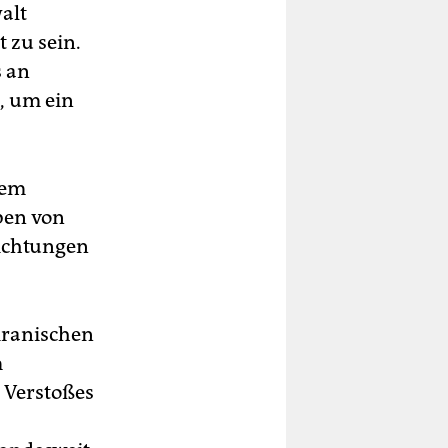
alt
 zu sein.
s an
, um ein
rem
ben von
ichtungen
 iranischen
m
 Verstoßes