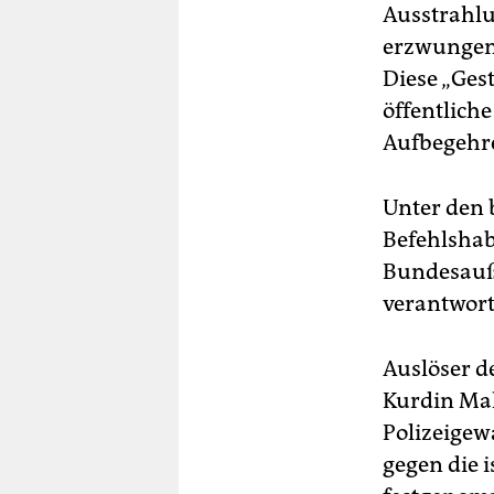
Ausstrahl
erzwungene
Diese „Ges
öffentliche
Aufbegehre
Unter den 
Befehlshab
Bundesauß
verantwort
Auslöser d
Kurdin Mah
Polizeigew
gegen die 