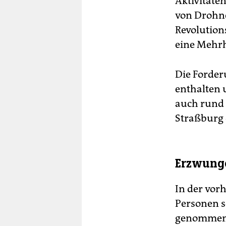
Aktivitäte
von Drohne
Revolution
eine Mehrh
Die Forder
enthalten 
auch rund
Straßburg 
Erzwunge
In der vor
Personen so
genommen. 