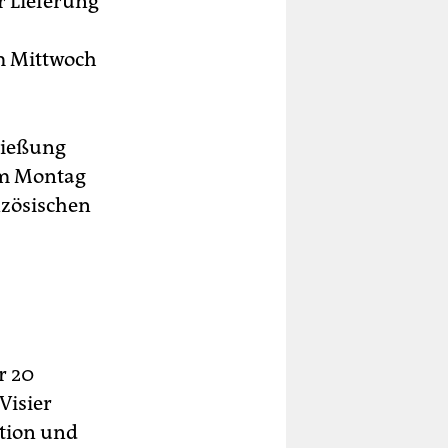
r Lieferung
am Mittwoch
hließung
am Montag
zösischen
r 20
Visier
ation und