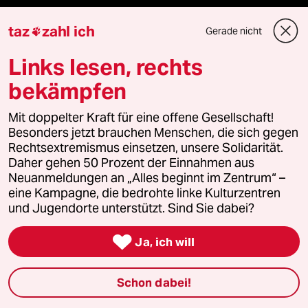
klima update°
taz
zahl ich
Gerade nicht

Mauerecho
Links lesen, rechts
bekämpfen
Freie Rede
Mit doppelter Kraft für eine offene Gesellschaft!
reingehen
Besonders jetzt brauchen Menschen, die sich gegen
Rechtsextremismus einsetzen, unsere Solidarität.
Daher gehen 50 Prozent der Einnahmen aus
Neuanmeldungen an „Alles beginnt im Zentrum“ –
Newsletter
eine Kampagne, die bedrohte linke Kulturzentren
und Jugendorte unterstützt. Sind Sie dabei?
team zukunft

Ja, ich will
taz frisch
Schon dabei!
taz zahl ich