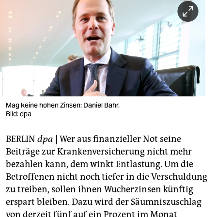
berlin
nord
wahrheit
verlag
verlag
veranstaltungen
Mag keine hohen Zinsen: Daniel Bahr.
Bild: dpa
shop
BERLIN
dpa
| Wer aus finanzieller Not seine
fragen & hilfe
Beiträge zur Krankenversicherung nicht mehr
unterstützen
bezahlen kann, dem winkt Entlastung. Um die
Betroffenen nicht noch tiefer in die Verschuldung
abo
zu treiben, sollen ihnen Wucherzinsen künftig
genossenschaft
erspart bleiben. Dazu wird der Säumniszuschlag
von derzeit fünf auf ein Prozent im Monat