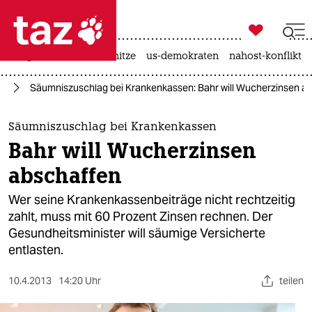

taz zahl ich
krieg in der ukraine
hitze
us-demokraten
nahost-konflikt

taz zahl ich
nd
Säumniszuschlag bei Krankenkassen: Bahr will Wucherzinsen a
taz zahl ich
themen
Säumniszuschlag bei Krankenkassen
Bahr will Wucherzinsen
politik
abschaffen
öko
Wer seine Krankenkassenbeiträge nicht rechtzeitig
zahlt, muss mit 60 Prozent Zinsen rechnen. Der
gesellschaft
Gesundheitsminister will säumige Versicherte
entlasten.
kultur
sport
10.4.2013
14:20 Uhr
teilen