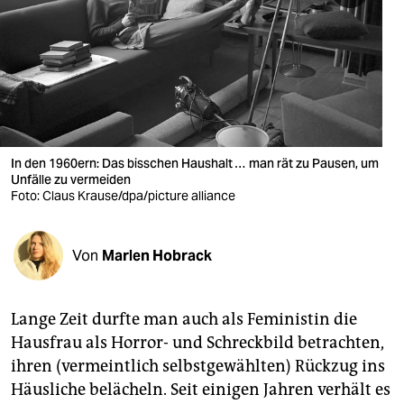
berlin
nord
wahrheit
verlag
verlag
In den 1960ern: Das bisschen Haushalt … man rät zu Pausen, um
Unfälle zu vermeiden
veranstaltungen
Foto: Claus Krause/dpa/picture alliance
shop
Von
Marlen Hobrack
fragen & hilfe
unterstützen
Lange Zeit durfte man auch als Feministin die
abo
Hausfrau als Horror- und Schreckbild betrachten,
ihren (vermeintlich selbstgewählten) Rückzug ins
genossenschaft
Häusliche belächeln. Seit einigen Jahren verhält es