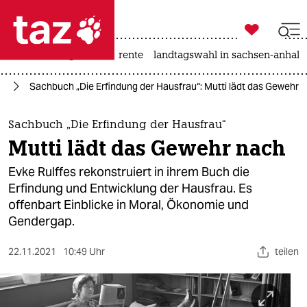

taz zahl ich
hitze
niedrigwasser
rente
landtagswahl in sachsen-anhalt

taz zahl ich
ch
Sachbuch „Die Erfindung der Hausfrau“: Mutti lädt das Gewehr 
taz zahl ich
themen
Sachbuch „Die Erfindung der Hausfrau“
Mutti lädt das Gewehr nach
politik
Evke Rulffes rekonstruiert in ihrem Buch die
öko
Erfindung und Entwicklung der Hausfrau. Es
offenbart Einblicke in Moral, Ökonomie und
gesellschaft
Gendergap.
kultur
22.11.2021
10:49 Uhr
teilen
sport