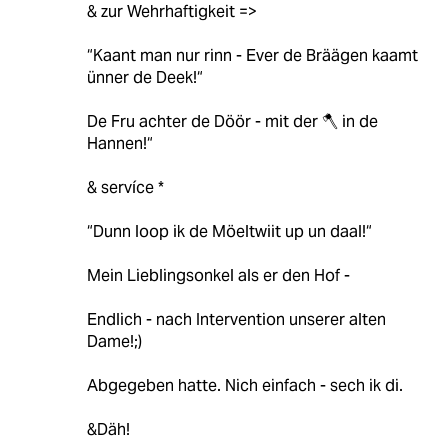
& zur Wehrhaftigkeit =>
“Kaant man nur rinn - Ever de Bräägen kaamt
ünner de Deek!“
De Fru achter de Döör - mit der 🪓 in de
Hannen!“
& servíce *
“Dunn loop ik de Möeltwiit up un daal!“
Mein Lieblingsonkel als er den Hof -
Endlich - nach Intervention unserer alten
Dame!;)
Abgegeben hatte. Nich einfach - sech ik di.
&Däh!