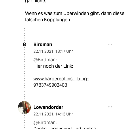
gar nichts.
Wenn es was zum Überwinden gibt, dann diese
falschen Kopplungen.
Birdman
B
22.11.2021
,
13:17 Uhr
@Birdman:
Hier noch der Link:
www.harpercollins....tung-
9783749902408
Lowandorder
22.11.2021
,
14:13 Uhr
@Birdman:
Danke - spannend - ad fontes -