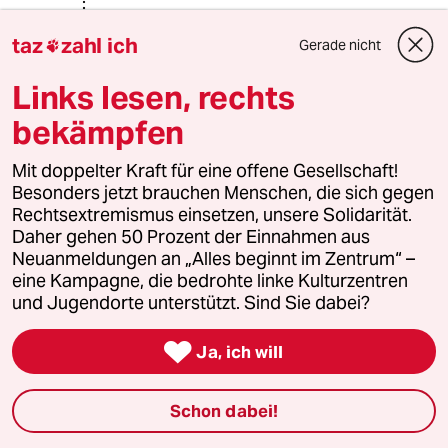
die meine Enkel sein könnten.
taz
zahl ich
Gerade nicht

Theodor Fontane
Links lesen, rechts
bekämpfen
Lowandorder
23.11.2021
,
09:28 Uhr
Mit doppelter Kraft für eine offene Gesellschaft!
@Ringelnatz1:
Besonders jetzt brauchen Menschen, die sich gegen
Ach was! Ein weites Feld am Stechlin.
Rechtsextremismus einsetzen, unsere Solidarität.
Schonn. Lernen bis zum letzten
Daher gehen 50 Prozent der Einnahmen aus
Atemzug. Liggers.
Neuanmeldungen an „Alles beginnt im Zentrum“ –
eine Kampagne, die bedrohte linke Kulturzentren
(Grade gestern den Kupferdämpfer
und Jugendorte unterstützt. Sind Sie dabei?
an 🎺 handgeführt! zu 🎸 im Duo!
Booey;)

Ja, ich will
Da bin ich bis hück aufsaugend wie
ein Schwamm. But.
Schon dabei!
Häppchen - Portioniertes von doch