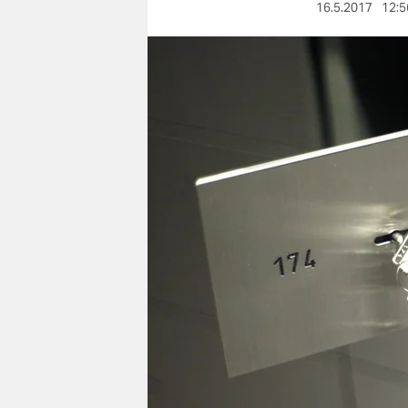
berlin
16.5.2017
12:5
nord
wahrheit
verlag
verlag
veranstaltungen
shop
fragen & hilfe
unterstützen
abo
genossenschaft