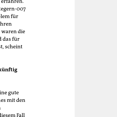
 erfahren.
tegern-007
blem für
ihren
r waren die
d das für
t, scheint
künftig
ine gute
hes mit den
n
diesem Fall