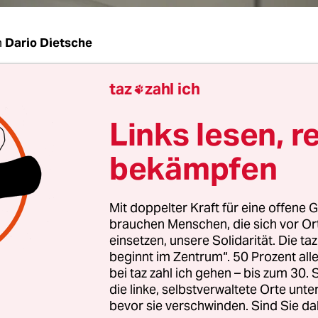
n
Dario Dietsche
taz
zahl ich
Büchel, vor zwei Wochen haben die deutschen 

maßlichen Schweizer Agenten festgenommen. E
Links lesen, r
aben, die Finanzbehörden auszuspionieren. Si
jetzt, dass Deutschland sich entschuldigt. Wofü
bekämpfen
chel:
Zuerst einmal ist es noch nicht klar, für we
Mit doppelter Kraft für eine offene G
lapphut im Einsatz war. Das Grundproblem ist ei
brauchen Menschen, die sich vor O
d hat von korrupten Bankangestellten jahrelang
einsetzen, unsere Solidarität. Die ta
lich Bankdaten gekauft und wohl auch Banken di
beginnt im Zentrum“. 50 Prozent a
bei taz zahl ich gehen – bis zum 30
rt. Dar­aufhin hat der Schweizer Nachrichtendien
die linke, selbstverwaltete Orte unte
ergriffen. Wenn schon, soll sich Deutschland b
bevor sie verschwinden. Sind Sie da
gen verbotener Wirtschaftsspionage entschuldig