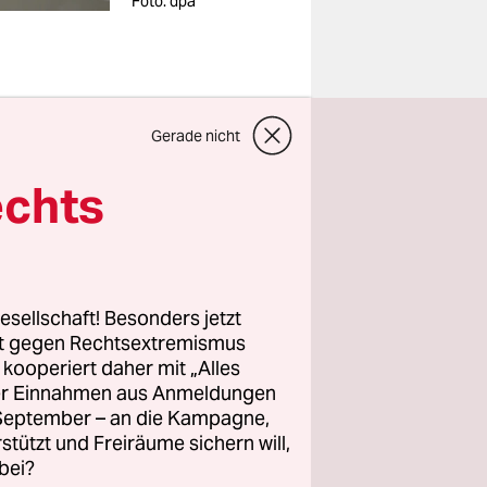
Foto: dpa
Behörden
Gerade nicht
r soll
echts
e
r?
n und wofür
esellschaft! Besonders jetzt
n anderes.
rt gegen Rechtsextremismus
z kooperiert daher mit „Alles
rekt
ller Einnahmen aus Anmeldungen
. September – an die Kampagne,
st
rstützt und Freiräume sichern will,
ei der
bei?
en – und