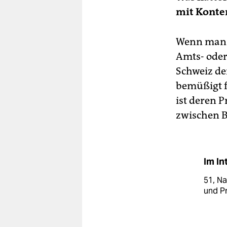
mit Konten
Wenn man e
Amts- oder 
Schweiz de
bemüßigt f
ist deren 
zwischen B
Im In
51, Na
und P