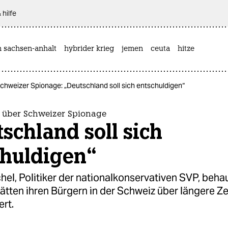
 hilfe
n sachsen-anhalt
hybrider krieg
jemen
ceuta
hitze
Schweizer Spionage: „Deutschland soll sich entschuldigen“
r über Schweizer Spionage
schland soll sich
chuldigen“
el, Politiker der nationalkonservativen SVP, beha
tten ihren Bürgern in der Schweiz über längere Ze
rt.