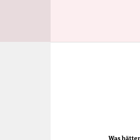
nicht umge
Was hätte