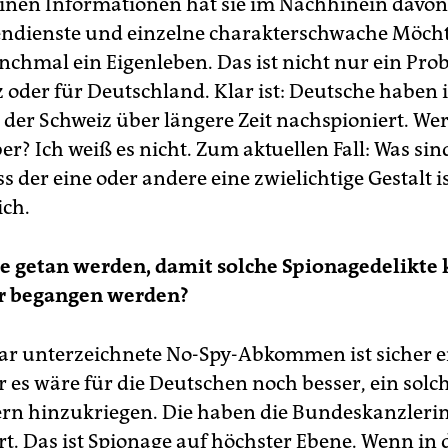
en Informationen hat sie im Nachhinein davon
endienste und einzelne charakterschwache Möch
chmal ein Eigenleben. Das ist nicht nur ein Pro
z oder für Deutschland. Klar ist: Deutsche haben 
 der Schweiz über längere Zeit nachspioniert. We
r? Ich weiß es nicht. Zum aktuellen Fall: Was sin
 der eine oder andere eine zwielichtige Gestalt is
ich.
 getan werden, damit solche Spionagedelikte 
r begangen werden?
ar unterzeichnete No-Spy-Abkommen ist sicher e
r es wäre für die Deutschen noch besser, ein solc
n hinzukriegen. Die haben die Bundeskanzleri
rt. Das ist Spionage auf höchster Ebene. Wenn in 