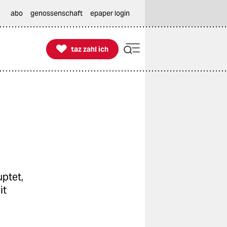
abo
genossenschaft
epaper login

taz zahl ich
taz zahl ich
uptet,
it