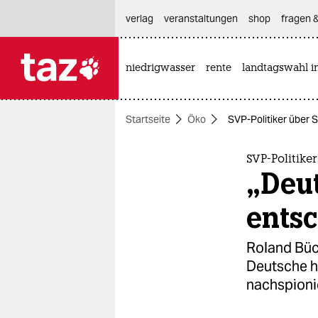
hautnavigation anspringen
hauptinhalt anspringen
footer anspringen
verlag
veranstaltungen
shop
fragen &
niedrigwasser
rente
landtagswahl i

taz zahl ich
taz zahl ich
Startseite
Öko
SVP-Politiker über 
themen
politik
SVP-Politike
„Deut
öko
ents
gesellschaft
Roland Büch
kultur
Deutsche hä
nachspionie
sport