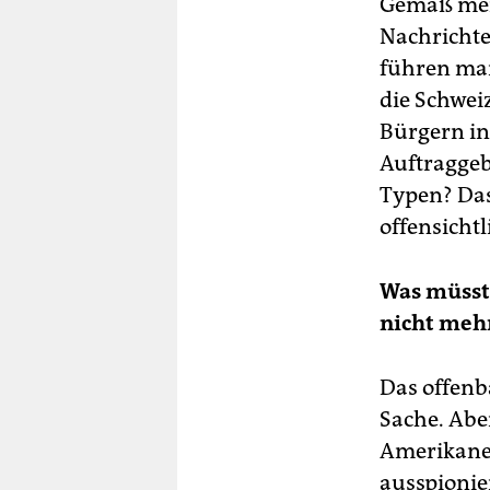
Gemäß mein
Nachricht
führen man
die Schwei
Bürgern in
Auftraggebe
Typen? Dass
offensichtl
Was müsste
nicht meh
Das offenb
Sache. Abe
Amerikaner
ausspionie