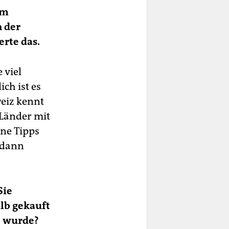
em
n der
rte das.
 viel
ch ist es
weiz kennt
 Länder mit
ine Tipps
 dann
Sie
lb gekauft
t wurde?