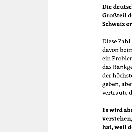
Die deuts
Großteil d
Schweiz e
Diese Zahl 
davon beim 
ein Proble
das Bankge
der höchst
geben, abe
vertraute 
Es wird a
verstehen
hat, weil 