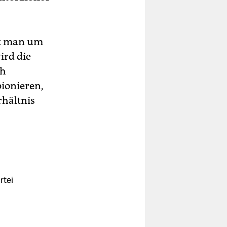
ht man um
ird die
ch
ionieren,
rhältnis
rtei