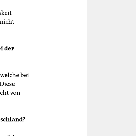
hkeit
 nicht
i der
 welche bei
 Diese
cht von
tschland?