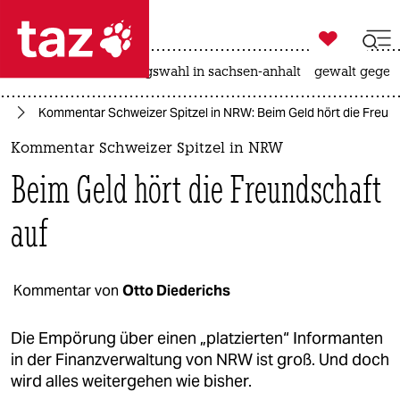

taz zahl ich
hitze
surfen
landtagswahl in sachsen-anhalt
gewalt gegen

taz zahl ich
ie
Kommentar Schweizer Spitzel in NRW: Beim Geld hört die Freun
taz zahl ich
Kommentar Schweizer Spitzel in NRW
themen
Beim Geld hört die Freundschaft
politik
auf
öko
gesellschaft
Kommentar von
Otto Diederichs
kultur
Die Empörung über einen „platzierten“ Informanten
in der Finanzverwaltung von NRW ist groß. Und doch
sport
wird alles weitergehen wie bisher.