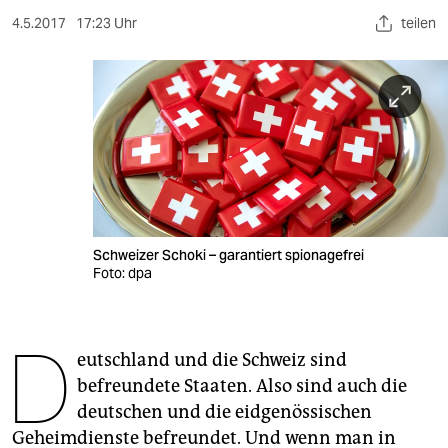
berlin
4.5.2017
17:23 Uhr
teilen
nord
wahrheit
verlag
verlag
veranstaltungen
shop
Schweizer Schoki – garantiert spionagefrei
Foto: dpa
fragen & hilfe
unterstützen
D
eutschland und die Schweiz sind
abo
befreundete Staaten. Also sind auch die
deutschen und die eidgenössischen
genossenschaft
Geheimdienste befreundet. Und wenn man in