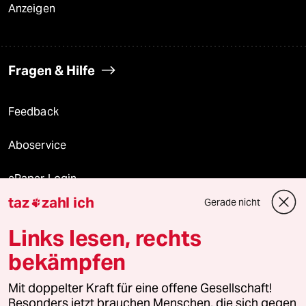
Anzeigen
Fragen & Hilfe
Feedback
Aboservice
ePaper Login
taz
zahl ich
Gerade nicht

Downloads für Abonnierende
Links lesen, rechts
bekämpfen
© 2026 taz Verlags und Vertriebs GmbH
Alle Rechte vorbehalten. Bei rechtlichen Fragen oder für Genehmigungen
Mit doppelter Kraft für eine offene Gesellschaft!
wenden Sie sich bitte an
lizenzen@taz.de
Besonders jetzt brauchen Menschen, die sich gegen