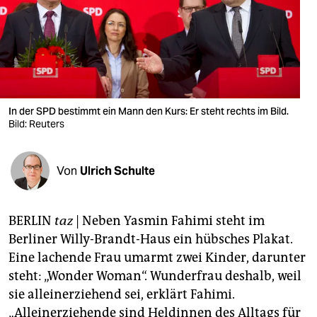
berlin
nord
wahrheit
verlag
In der SPD bestimmt ein Mann den Kurs: Er steht rechts im Bild.
verlag
Bild: Reuters
veranstaltungen
Von
Ulrich Schulte
shop
fragen & hilfe
BERLIN
taz
| Neben Yasmin Fahimi steht im
unterstützen
Berliner Willy-Brandt-Haus ein hübsches Plakat.
Eine lachende Frau umarmt zwei Kinder, darunter
abo
steht: „Wonder Woman“. Wunderfrau deshalb, weil
genossenschaft
sie alleinerziehend sei, erklärt Fahimi.
„Alleinerziehende sind Heldinnen des Alltags für