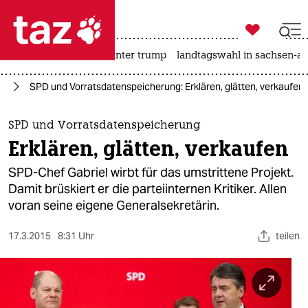

taz zahl ich
nahost-konflikt
usa unter trump
landtagswahl in sachsen-an

taz zahl ich
nd
SPD und Vorratsdatenspeicherung: Erklären, glätten, verkaufen
taz zahl ich
themen
SPD und Vorratsdatenspeicherung
Erklären, glätten, verkaufen
politik
SPD-Chef Gabriel wirbt für das umstrittene Projekt.
öko
Damit brüskiert er die parteiinternen Kritiker. Allen
voran seine eigene Generalsekretärin.
gesellschaft
17.3.2015
8:31 Uhr
teilen
kultur
sport