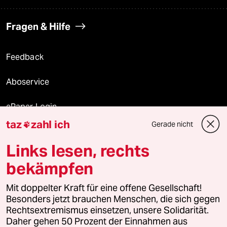
Fragen & Hilfe
Feedback
Aboservice
ePaper Login
taz
zahl ich
Gerade nicht

Downloads für Abonnierende
Links lesen, rechts
bekämpfen
© 2026 taz Verlags und Vertriebs GmbH
Alle Rechte vorbehalten. Bei rechtlichen Fragen oder für Genehmigungen
Mit doppelter Kraft für eine offene Gesellschaft!
wenden Sie sich bitte an
lizenzen@taz.de
Besonders jetzt brauchen Menschen, die sich gegen
Rechtsextremismus einsetzen, unsere Solidarität.
Daher gehen 50 Prozent der Einnahmen aus
Feedback
Redaktionsstatut
Kommune-Richtlinien
KI-