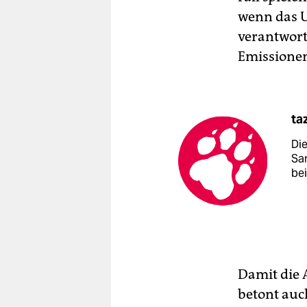
wenn das 
verantwort
Emissionen
ta
Di
Sa
be
Damit die 
betont auc