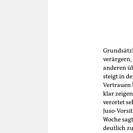
Grundsätzl
verärgern
anderen üb
steigt in d
Vertrauen
klar zeige
verortet se
Juso-Vorsi
Woche sagt
deutlich zu