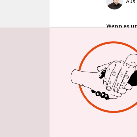
Aus 
epaper login
Wenn es um
Koalition 
sind die P
Vorgaben, 
Kohleausst
setzt beim
mit festem
CO
-Preis.
2
Die SPD sta
Olaf Scho
stets viel
die Partei 