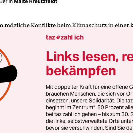
Berlin
Malte Kreutzfeldt
 mögliche Konflikte beim Klimaschutz in einer 
geht, stehen meist Grüne und FDP im Mittelpunkt
taz
zahl ich

ositionen klar: Die Grünen drängen auf verbindli
etwa beim Ausbau der erneuerbaren Energien, 
Links lesen, r
ieg und beim Aus für den Verbrennungsmotor. 
bekämpfen
 Klimaschutz dagegen vor allem auf den Emissio
 Deckel für die Emissionen und einem einheitlic
Mit doppelter Kraft für eine offene G
brauchen Menschen, die sich vor O
einsetzen, unsere Solidarität. Die ta
nd bei diesem Streit bisher ein bisschen abseits.
beginnt im Zentrum“. 50 Prozent a
lz dem Thema Klimaschutz
in seinen Wahlkampfau
bei taz zahl ich gehen – bis zum 30
die linke, selbstverwaltete Orte unte
 Raum gegeben. Doch mit konkreten Forderungen hi
bevor sie verschwinden. Sind Sie da
auffällig zurück: Erneuerbare Energien sollen stä