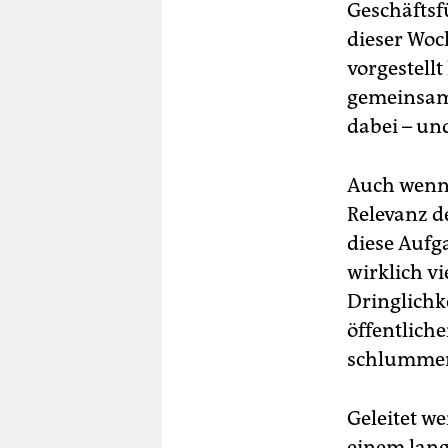
Geschäftsf
dieser Woc
vorgestellt
gemeinsam 
dabei – un
Auch wenn 
Relevanz d
diese Aufga
wirklich v
Dringlichk
öffentlic
schlummert
Geleitet w
einem lang