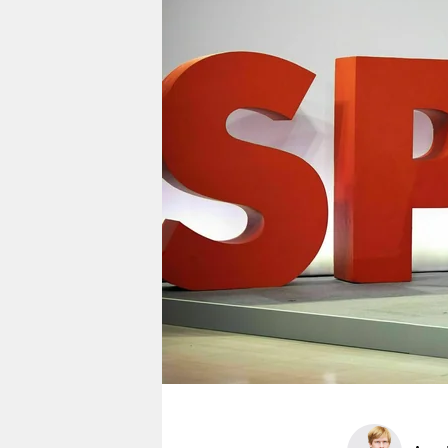
berlin
nord
wahrheit
verlag
verlag
veranstaltungen
shop
fragen & hilfe
unterstützen
abo
genossenschaft