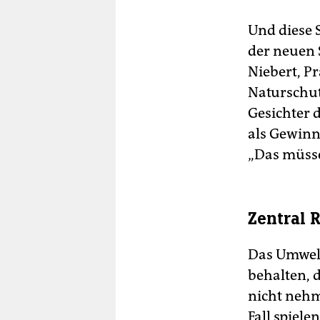
Und diese S
der neuen 
Niebert, P
Naturschut
Gesichter 
als Gewinn
„Das müsse
Zentral 
Das Umwelt
behalten, 
nicht nehme
Fall spiele