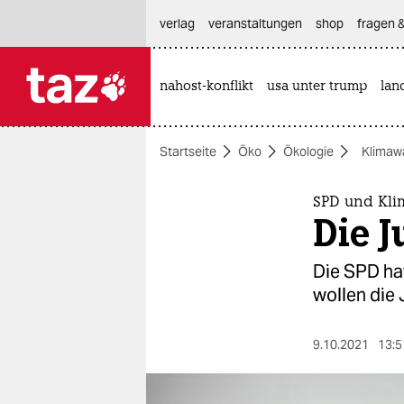
hautnavigation anspringen
hauptinhalt anspringen
footer anspringen
verlag
veranstaltungen
shop
fragen &
nahost-konflikt
usa unter trump
lan

taz zahl ich
taz zahl ich
Startseite
Öko
Ökologie
Klimaw
themen
politik
SPD und Kli
Die 
öko
Die SPD ha
gesellschaft
wollen die
kultur
9.10.2021
13:5
sport