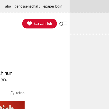
abo
genossenschaft
epaper login

taz zahl ich
taz zahl ich
ch nun
sen.
teilen