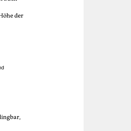
 Höhe der
nd
dingbar,