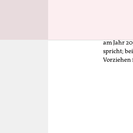
ausgebaut 
Verbrennu
Preis soll 
wie schon 
am Jahr 20
spricht; b
Vorziehen 