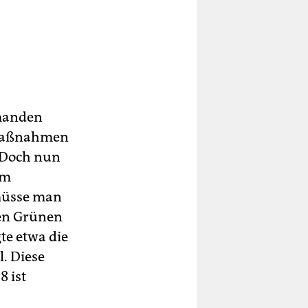
emanden
 Maßnahmen
. Doch nun
Um
müsse man
den Grünen
te etwa die
. Diese
8 ist