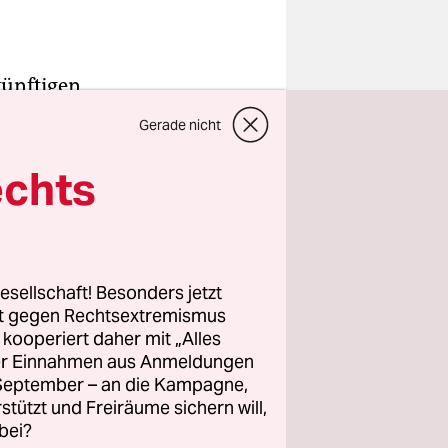
künftigen
. Denn dort
Gerade nicht
che
beim
echts
Die FDP
nshandel
hen hohen
esellschaft! Besonders jetzt
rt gegen Rechtsextremismus
z kooperiert daher mit „Alles
 Zwar hat
ller Einnahmen aus Anmeldungen
ftritten
. September – an die Kampagne,
rstützt und Freiräume sichern will,
elt sich
bei?
rker