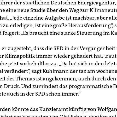
ührer der staatlichen Deutschen Energieagentur, 
he eine neue Studie über den Weg zur Klimaneutr
 hat. „Jede einzelne Aufgabe ist machbar, aber all
zu erledigen, ist eine große Herausforderung“, s
d folgert: „Es braucht eine starke Steuerung im K
er zugesteht, dass die SPD in der Vergangenheit 
er Klimapolitik immer wieder gehadert hat, traut 
be jetzt vorbehaltlos zu. „Da hat sich in den letz
iel verändert“, sagt Kuhlmann der taz am wochene
eit des Themas ist angekommen, auch durch den
hen Druck. Und zumindest das programmatische
e auch in der SPD schon immer.“
erden könnte das Kanzleramt künftig von Wolfga
jährigen Vertrauten von Olaf Scholz, der ihm zule