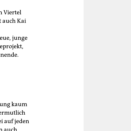
n Viertel
t auch Kai
neue, junge
eprojekt,
enende.
erung kaum
ermutlich
i auf jeden
nn auch