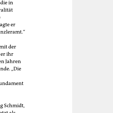
die in
alität
e
agte er
anzleramt.“
mit der
er ihr
ten Jahren
nde. „Die
 Fundament
ng Schmidt,
tzt als