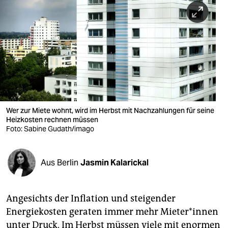
berlin
nord
wahrheit
verlag
verlag
veranstaltungen
Wer zur Miete wohnt, wird im Herbst mit Nachzahlungen für seine
Heizkosten rechnen müssen
shop
Foto: Sabine Gudath/imago
fragen & hilfe
Aus Berlin
Jasmin Kalarickal
unterstützen
abo
Angesichts der Inflation und steigender
genossenschaft
Energiekosten geraten immer mehr Mie­te­r*in­nen
unter Druck. Im Herbst müssen viele mit enormen