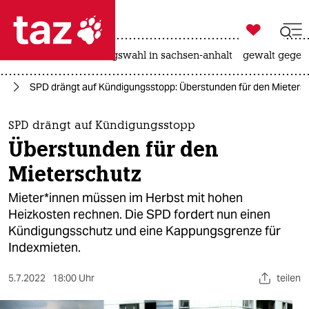

taz zahl ich
hitze
surfen
landtagswahl in sachsen-anhalt
gewalt gegen

taz zahl ich
nd
SPD drängt auf Kündigungsstopp: Überstunden für den Mieters
taz zahl ich
themen
SPD drängt auf Kündigungsstopp
Überstunden für den
politik
Mieterschutz
öko
Mie­te­r*in­nen müssen im Herbst mit hohen
Heizkosten rechnen. Die SPD fordert nun einen
gesellschaft
Kündigungsschutz und eine Kappungsgrenze für
Indexmieten.
kultur
sport
5.7.2022
18:00 Uhr
teilen