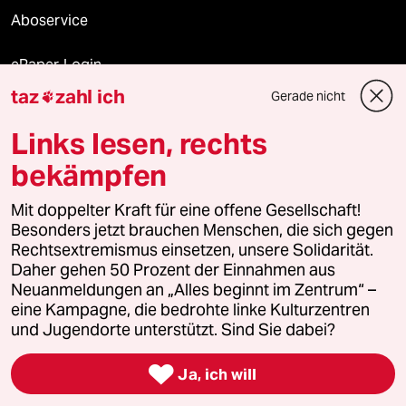
Aboservice
ePaper Login
taz
zahl ich
Gerade nicht

Downloads für Abonnierende
Links lesen, rechts
bekämpfen
© 2026 taz Verlags und Vertriebs GmbH
Alle Rechte vorbehalten. Bei rechtlichen Fragen oder für Genehmigungen
Mit doppelter Kraft für eine offene Gesellschaft!
wenden Sie sich bitte an
lizenzen@taz.de
Besonders jetzt brauchen Menschen, die sich gegen
Rechtsextremismus einsetzen, unsere Solidarität.
Daher gehen 50 Prozent der Einnahmen aus
Feedback
Redaktionsstatut
Kommune-Richtlinien
KI-
Neuanmeldungen an „Alles beginnt im Zentrum“ –
eine Kampagne, die bedrohte linke Kulturzentren
Leitlinie
Informant
Datenschutz
Impressum
AGB
und Jugendorte unterstützt. Sind Sie dabei?
Seitenwende
Einwilligungen widerrufen (Ads)

Ja, ich will