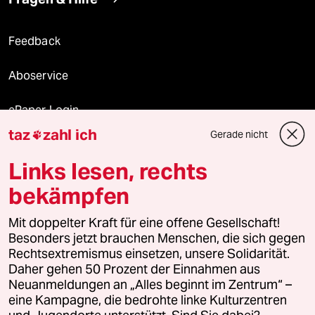
Feedback
Aboservice
ePaper Login
taz
zahl ich
Gerade nicht

Downloads für Abonnierende
Links lesen, rechts
bekämpfen
© 2026 taz Verlags und Vertriebs GmbH
Alle Rechte vorbehalten. Bei rechtlichen Fragen oder für Genehmigungen
Mit doppelter Kraft für eine offene Gesellschaft!
wenden Sie sich bitte an
lizenzen@taz.de
Besonders jetzt brauchen Menschen, die sich gegen
Rechtsextremismus einsetzen, unsere Solidarität.
Daher gehen 50 Prozent der Einnahmen aus
Feedback
Redaktionsstatut
Kommune-Richtlinien
KI-
Neuanmeldungen an „Alles beginnt im Zentrum“ –
eine Kampagne, die bedrohte linke Kulturzentren
Leitlinie
Informant
Datenschutz
Impressum
AGB