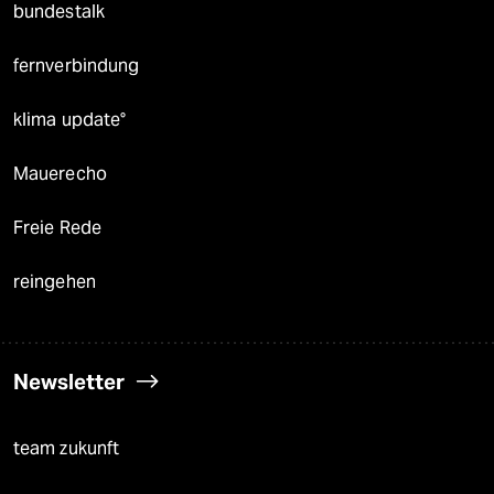
bundestalk
fernverbindung
klima update°
Mauerecho
Freie Rede
reingehen
Newsletter
team zukunft