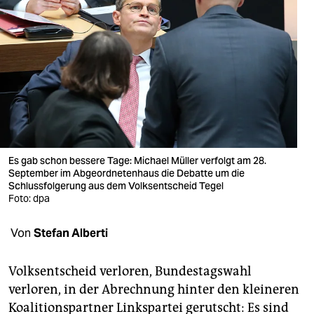
berlin
nord
wahrheit
verlag
verlag
veranstaltungen
Es gab schon bessere Tage: Michael Müller verfolgt am 28.
September im Abgeordnetenhaus die Debatte um die
shop
Schlussfolgerung aus dem Volksentscheid Tegel
Foto: dpa
fragen & hilfe
unterstützen
Von
Stefan Alberti
abo
Volksentscheid verloren, Bundestagswahl
verloren, in der Abrechnung hinter den kleineren
genossenschaft
Koalitionspartner Linkspartei gerutscht: Es sind