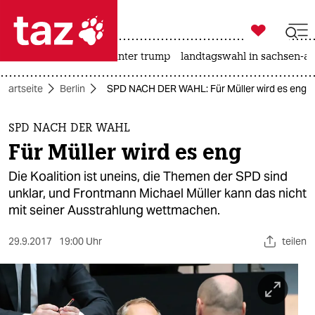

taz zahl ich
nahost-konflikt
usa unter trump
landtagswahl in sachsen-an

taz zahl ich
Startseite
Berlin
SPD NACH DER WAHL: Für Müller wird es eng
taz zahl ich
themen
SPD NACH DER WAHL
Für Müller wird es eng
politik
Die Koalition ist uneins, die Themen der SPD sind
öko
unklar, und Frontmann Michael Müller kann das nicht
mit seiner Ausstrahlung wettmachen.
gesellschaft
29.9.2017
19:00 Uhr
teilen
kultur
sport