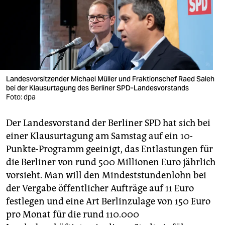
berlin
nord
wahrheit
verlag
Landesvorsitzender Michael Müller und Fraktionschef Raed Saleh
verlag
bei der Klausurtagung des Berliner SPD-Landesvorstands
Foto: dpa
veranstaltungen
Der Landesvorstand der Berliner SPD hat sich bei
shop
einer Klausurtagung am Samstag auf ein 10-
fragen & hilfe
Punkte-Programm geeinigt, das Entlastungen für
die Berliner von rund 500 Millionen Euro jährlich
unterstützen
vorsieht. Man will den Mindeststundenlohn bei
abo
der Vergabe öffentlicher Aufträge auf 11 Euro
festlegen und eine Art Berlinzulage von 150 Euro
genossenschaft
pro Monat für die rund 110.000