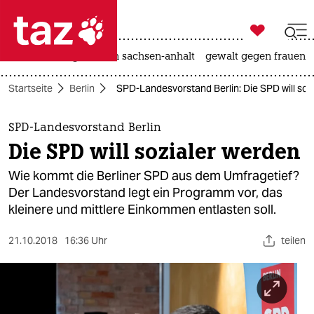

taz zahl ich
hitze
landtagswahl in sachsen-anhalt
gewalt gegen frauen

taz zahl ich
Startseite
Berlin
SPD-Landesvorstand Berlin: Die SPD will soz
taz zahl ich
themen
SPD-Landesvorstand Berlin
Die SPD will sozialer werden
politik
Wie kommt die Berliner SPD aus dem Umfragetief?
öko
Der Landesvorstand legt ein Programm vor, das
kleinere und mittlere Einkommen entlasten soll.
gesellschaft
21.10.2018
16:36 Uhr
teilen
kultur
sport