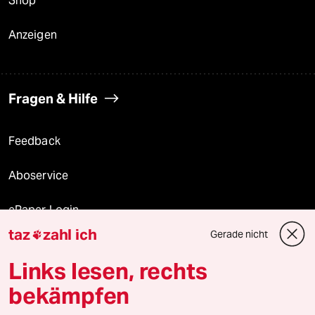
Shop
Anzeigen
Fragen & Hilfe
Feedback
Aboservice
ePaper Login
taz
zahl ich
Gerade nicht

Downloads für Abonnierende
Links lesen, rechts
bekämpfen
© 2026 taz Verlags und Vertriebs GmbH