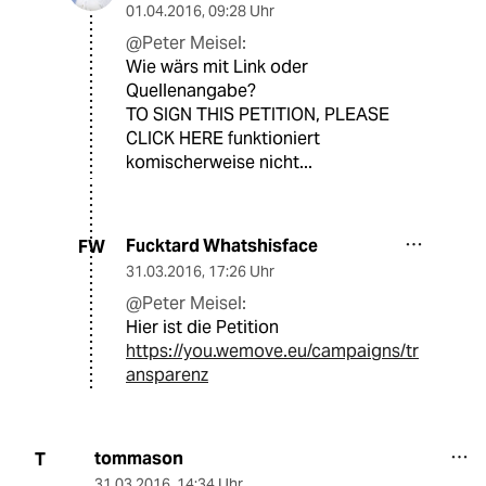
01.04.2016
,
09:28 Uhr
@Peter Meisel:
Wie wärs mit Link oder
Quellenangabe?
TO SIGN THIS PETITION, PLEASE
CLICK HERE funktioniert
komischerweise nicht...
Fucktard Whatshisface
FW
31.03.2016
,
17:26 Uhr
@Peter Meisel:
Hier ist die Petition
https://you.wemove.eu/campaigns/tr
ansparenz
tommason
T
31.03.2016
,
14:34 Uhr