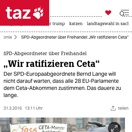

taz zahl ich
bergsteigen
usa unter trump
katzen
landtagswahl in sachs

taz zahl ich
onomie
SPD-Abgeordneter über Freihandel: „Wir ratifizieren Ceta“
taz zahl ich
themen
SPD-Abgeordneter über Freihandel
„Wir ratifizieren Ceta“
politik
Der SPD-Europaabgeordnete Bernd Lange will
öko
nicht darauf warten, dass alle 28 EU-Parlamente
dem Ceta-Abkommen zustimmen. Das dauere zu
gesellschaft
lange.
kultur
31.3.2016
13:11 Uhr
teilen
sport