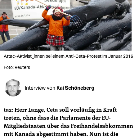
berlin
nord
wahrheit
verlag
verlag
Attac-Aktivist_innen bei einem Anti-Ceta-Protest im Januar 2016
veranstaltungen
Foto: Reuters
shop
Interview von
Kai Schöneberg
fragen & hilfe
unterstützen
taz: Herr Lange, Ceta soll vorläufig in Kraft
abo
treten, ohne dass die Parlamente der EU-
Mitgliedstaaten über das Freihandelsabkommen
genossenschaft
mit Kanada abgestimmt haben. Nun ist die