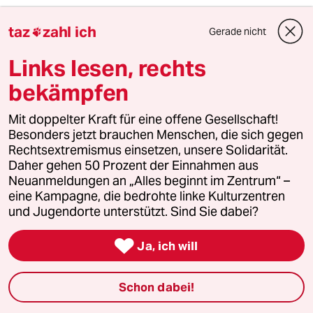
taz
zahl ich
Gerade nicht

6
Wichtiges zum Weltkatzentag
7 Gründe, warum Katzen links sind
Links lesen, rechts
bekämpfen
taz
Mit doppelter Kraft für eine offene Gesellschaft!

Besonders jetzt brauchen Menschen, die sich gegen
Rechtsextremismus einsetzen, unsere Solidarität.
Folgen Sie uns
Daher gehen 50 Prozent der Einnahmen aus
Neuanmeldungen an „Alles beginnt im Zentrum“ –
eine Kampagne, die bedrohte linke Kulturzentren
und Jugendorte unterstützt. Sind Sie dabei?
Ressorts

Ja, ich will
Politik
Schon dabei!
Öko