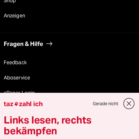
Shop
Anzeigen
Fragen & Hilfe
Feedback
Aboservice
ePaper Login
taz
zahl ich
Gerade nicht

Downloads für Abonnierende
Links lesen, rechts
bekämpfen
© 2026 taz Verlags und Vertriebs GmbH