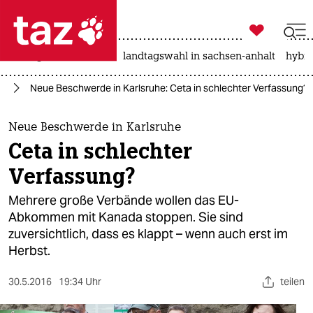

taz zahl ich
niedrigwasser
rente
landtagswahl in sachsen-anhalt
hybri

taz zahl ich
ie
Neue Beschwerde in Karlsruhe: Ceta in schlechter Verfassung?
taz zahl ich
themen
Neue Beschwerde in Karlsruhe
Ceta in schlechter
politik
Verfassung?
öko
Mehrere große Verbände wollen das EU-
Abkommen mit Kanada stoppen. Sie sind
gesellschaft
zuversichtlich, dass es klappt – wenn auch erst im
Herbst.
kultur
sport
30.5.2016
19:34 Uhr
teilen