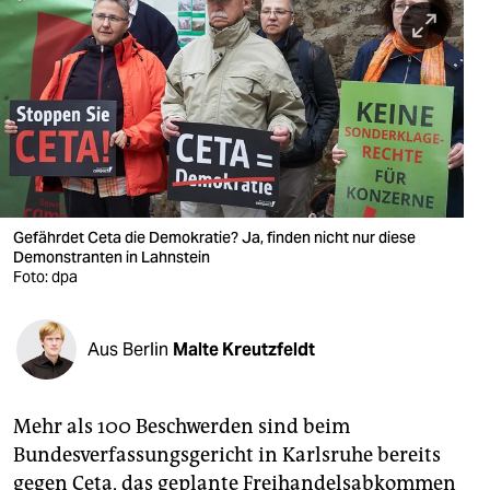
berlin
nord
wahrheit
verlag
verlag
veranstaltungen
Gefährdet Ceta die Demokratie? Ja, finden nicht nur diese
Demonstranten in Lahnstein
shop
Foto: dpa
fragen & hilfe
Aus Berlin
Malte Kreutzfeldt
unterstützen
abo
Mehr als 100 Beschwerden sind beim
genossenschaft
Bundesverfassungsgericht in Karlsruhe bereits
gegen Ceta, das geplante Freihandelsabkommen