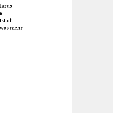
larus
e
tstadt
etwas mehr