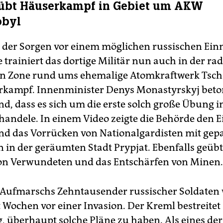
 übt Häuserkampf in Gebiet um AKW
obyl
 der Sorgen vor einem möglichen russischen Ein
 trainiert das dortige Militär nun auch in der rad
en Zone rund ums ehemalige Atomkraftwerk Tsch
rkampf. Innenminister Denys Monastyrskyj beto
nd, dass es sich um die erste solch große Übung i
handele. In einem Video zeigte die Behörde den E
d das Vorrücken von Nationalgardisten mit gep
 in der geräumten Stadt Prypjat. Ebenfalls geüb
on Verwundeten und das Entschärfen von Minen.
Aufmarschs Zehntausender russischer Soldaten 
t Wochen vor einer Invasion. Der Kreml bestreitet
, überhaupt solche Pläne zu haben. Als eines de