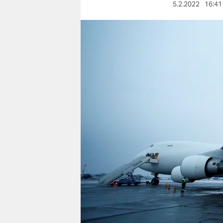
berlin
5.2.2022
16:41
nord
wahrheit
verlag
verlag
veranstaltungen
shop
fragen & hilfe
unterstützen
abo
genossenschaft