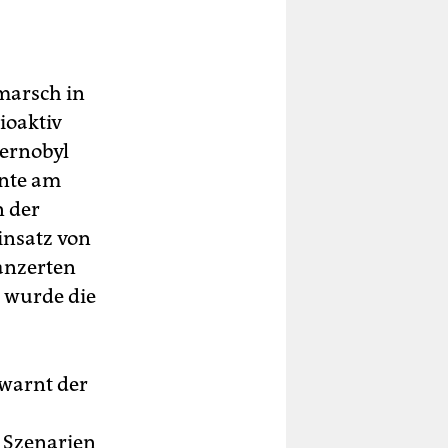
marsch in
ioaktiv
ernobyl
nte am
n der
insatz von
anzerten
t wurde die
warnt der
r Szenarien