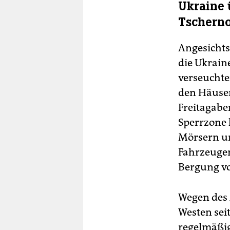
Ukraine
Tschern
Angesichts
die Ukraine
verseucht
den Häuse
Freitagabe
Sperrzone 
Mörsern un
Fahrzeugen
Bergung v
Wegen des 
Westen sei
regelmäßig