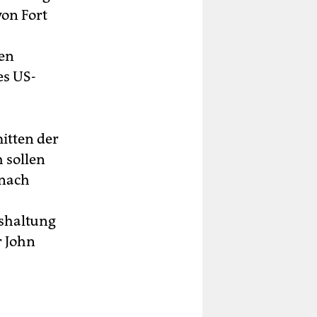
on Fort
hen
es US-
itten der
 sollen
 nach
gshaltung
r John