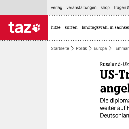
hautnavigation anspringen
hauptinhalt anspringen
footer anspringen
verlag
veranstaltungen
shop
fragen &
hitze
surfen
landtagswahl in sachse

taz zahl ich
taz zahl ich
Startseite
Politik
Europa
Emman
themen
politik
Russland-Ukr
US-T
öko
ange
gesellschaft
Die diplom
kultur
weiter auf
Deutschlan
sport