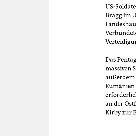
US-Soldate
Bragg im U
Landeshaup
Verbündete
Verteidigu
Das Pentag
massiven 
außerdem 1
Rumänien e
erforderli
an der Ost
Kirby zur