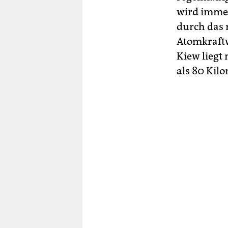
wird imme
durch das 
Atomkraftw
Kiew liegt
als 80 Kil