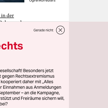
Ogirenko/reuters
in der
 Polen und
 Flughafen
Gerade nicht
echts
 bereits
 erreicht.
esellschaft! Besonders jetzt
rt gegen Rechtsextremismus
n in Polen
z kooperiert daher mit „Alles
hdem die
ller Einnahmen aus Anmeldungen
eil der
. September – an die Kampagne,
rstützt und Freiräume sichern will,
r mit. Die
bei?
vergangener