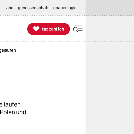
abo
genossenschaft
epaper login

taz zahl ich
taz zahl ich
gelaufen
e laufen
 Polen und