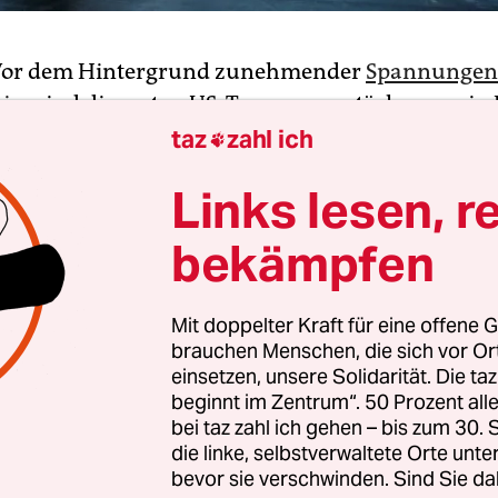
Vor dem Hintergrund zunehmender
Spannungen 
ise
sind die ersten US-Truppenverstärkungen in
d eingetroffen. „Die ersten Soldaten sind gut am
taz
zahl ich

ngekommen“, sagte der polnische Armeesprecher
Links lesen, r
 Lipczynski am Samstag. Zuvor hatten am Freitag
ruppen die hessische Landeshauptstadt Wiesbaden
bekämpfen
rden die diplomatischen Bemühungen zu einer
n des Konflikts fortgesetzt.
Mit doppelter Kraft für eine offene G
brauchen Menschen, die sich vor O
1.700 der angekündigten 2.000 US-Soldaten solle
einsetzen, unsere Solidarität. Die ta
t werden, die restlichen 300 in Deutschland. Nac
beginnt im Zentrum“. 50 Prozent a
aten in Polen eingetroffen seien, werde der Großt
bei taz zahl ich gehen – bis zum 30
die linke, selbstverwaltete Orte unte
Kürze“ erwartet, teilte das polnische Militär weite
bevor sie verschwinden. Sind Sie da
en Vorbereitungen laufen demnach bereits „seit 