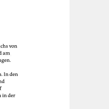
uchs von
rd am
ngen.
. In den
nd
f
 in der