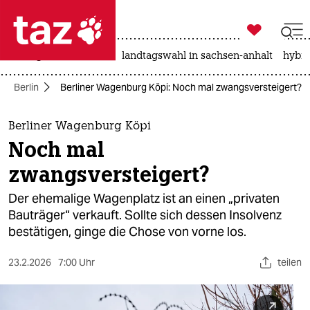

taz zahl ich
niedrigwasser
rente
landtagswahl in sachsen-anhalt
hybri

taz zahl ich
Berlin
Berliner Wagenburg Köpi: Noch mal zwangsversteigert?
taz zahl ich
themen
Berliner Wagenburg Köpi
Noch mal
politik
zwangsversteigert?
öko
Der ehemalige Wagenplatz ist an einen „privaten
Bauträger“ verkauft. Sollte sich dessen Insolvenz
gesellschaft
bestätigen, ginge die Chose von vorne los.
kultur
23.2.2026
7:00 Uhr
teilen
sport