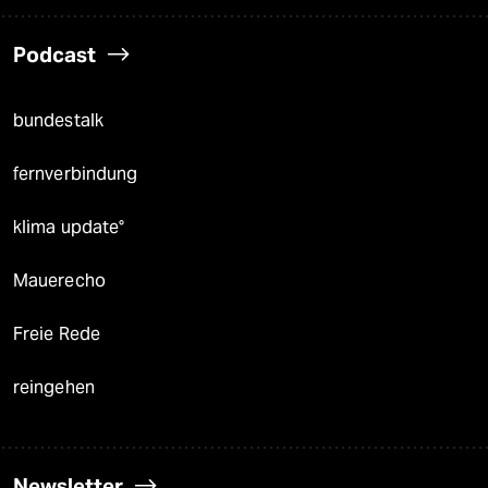
Podcast
bundestalk
fernverbindung
klima update°
Mauerecho
Freie Rede
reingehen
Newsletter