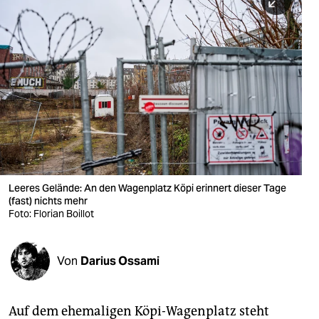
berlin
nord
wahrheit
verlag
verlag
veranstaltungen
shop
Leeres Gelände: An den Wagenplatz Köpi erinnert dieser Tage
(fast) nichts mehr
fragen & hilfe
Foto: Florian Boillot
unterstützen
Von
Darius Ossami
abo
genossenschaft
Auf dem ehemaligen Köpi-Wagenplatz steht