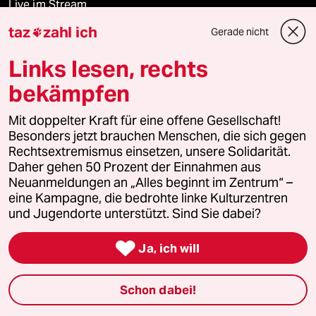
Live im Stream
taz
zahl ich
Gerade nicht

Vergangene
Links lesen, rechts
taz lab 2027
bekämpfen
Mit doppelter Kraft für eine offene Gesellschaft!
Besonders jetzt brauchen Menschen, die sich gegen
Mehr taz Lesestoff
Rechtsextremismus einsetzen, unsere Solidarität.
Daher gehen 50 Prozent der Einnahmen aus
Neuanmeldungen an „Alles beginnt im Zentrum“ –
taz Blogs
eine Kampagne, die bedrohte linke Kulturzentren
und Jugendorte unterstützt. Sind Sie dabei?
taz FUTURZWEI

Ja, ich will
Le Monde diplomatique
taz Archiv
Schon dabei!