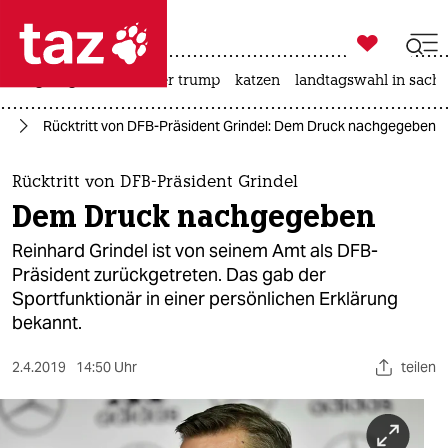

taz zahl ich
bergsteigen
usa unter trump
katzen
landtagswahl in sachs

taz zahl ich
ll
Rücktritt von DFB-Präsident Grindel: Dem Druck nachgegeben
taz zahl ich
themen
Rücktritt von DFB-Präsident Grindel
Dem Druck nachgegeben
politik
Reinhard Grindel ist von seinem Amt als DFB-
öko
Präsident zurückgetreten. Das gab der
Sportfunktionär in einer persönlichen Erklärung
gesellschaft
bekannt.
kultur
2.4.2019
14:50 Uhr
teilen
sport