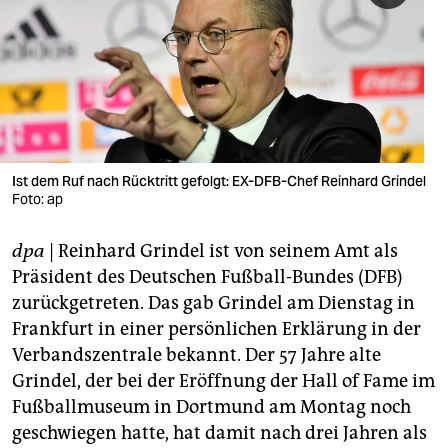
berlin
nord
wahrheit
verlag
verlag
Ist dem Ruf nach Rücktritt gefolgt: EX-DFB-Chef Reinhard Grindel
Foto: ap
veranstaltungen
dpa
| Reinhard Grindel ist von seinem Amt als
shop
Präsident des Deutschen Fußball-Bundes (DFB)
fragen & hilfe
zurückgetreten. Das gab Grindel am Dienstag in
Frankfurt in einer persönlichen Erklärung in der
unterstützen
Verbandszentrale bekannt. Der 57 Jahre alte
abo
Grindel, der bei der Eröffnung der Hall of Fame im
Fußballmuseum in Dortmund am Montag noch
genossenschaft
geschwiegen hatte, hat damit nach drei Jahren als