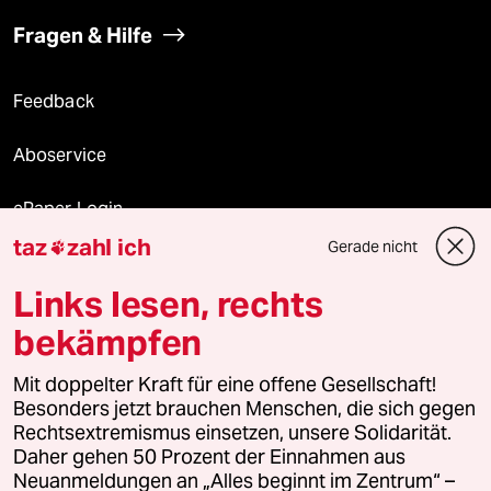
Fragen & Hilfe
Feedback
Aboservice
ePaper Login
taz
zahl ich
Gerade nicht

Downloads für Abonnierende
Links lesen, rechts
bekämpfen
© 2026 taz Verlags und Vertriebs GmbH
Mit doppelter Kraft für eine offene Gesellschaft!
Alle Rechte vorbehalten. Bei rechtlichen Fragen oder für Genehmigungen
wenden Sie sich bitte an
lizenzen@taz.de
Besonders jetzt brauchen Menschen, die sich gegen
Rechtsextremismus einsetzen, unsere Solidarität.
Daher gehen 50 Prozent der Einnahmen aus
Feedback
Redaktionsstatut
Kommune-Richtlinien
KI-
Neuanmeldungen an „Alles beginnt im Zentrum“ –