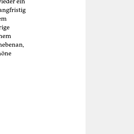
wieder ein
angfristig
dem
rige
inem
 nebenan,
chöne