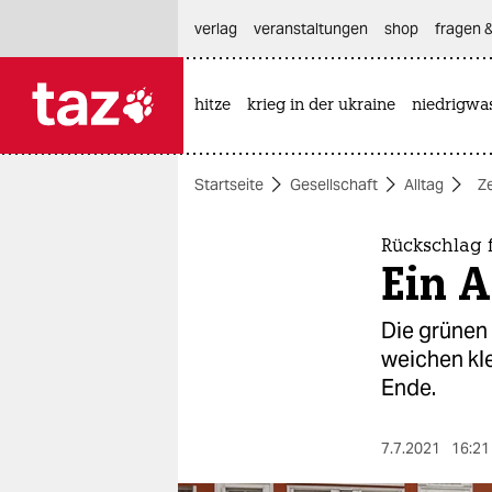
hautnavigation anspringen
hauptinhalt anspringen
footer anspringen
verlag
veranstaltungen
shop
fragen &
hitze
krieg in der ukraine
niedrigwa

taz zahl ich
taz zahl ich
Startseite
Gesellschaft
Alltag
Z
themen
politik
Rückschlag f
Ein 
öko
Die grünen
gesellschaft
weichen kle
Ende.
kultur
sport
7.7.2021
16:21