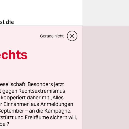
st die
neswegs
Gerade nicht
chief
en muss
echts
nnen schon
is zum
Kiosk
ung des
esellschaft! Besonders jetzt
dem
rt gegen Rechtsextremismus
z kooperiert daher mit „Alles
ller Einnahmen aus Anmeldungen
. September – an die Kampagne,
ani Basia
rstützt und Freiräume sichern will,
 drei
bei?