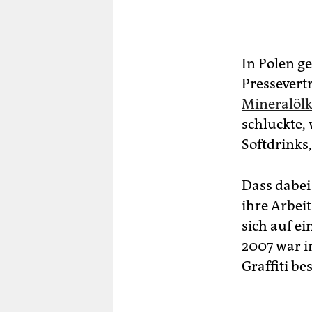
In Polen g
Pressevert
Mineralöl
schluckte, 
Softdrinks
Dass dabei
ihre Arbeit
sich auf e
2007 war i
Graffiti b