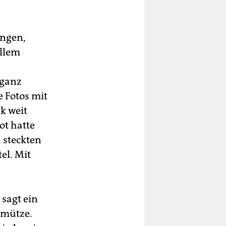
ungen,
allem
 ganz
e Fotos mit
k weit
t hatte
 steckten
el. Mit
 sagt ein
rmütze.