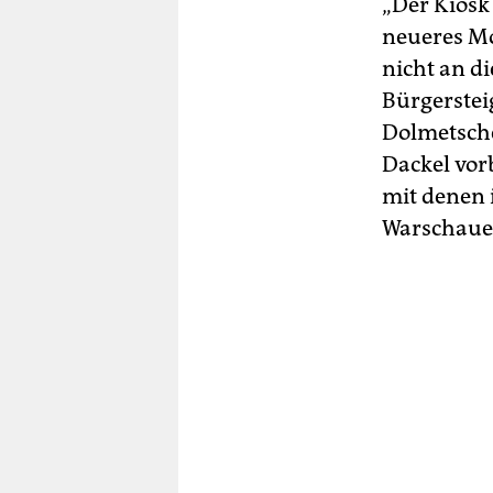
„Der Kiosk
neueres Mod
nicht an di
Bürgersteig
Dolmetsche
Dackel vor
mit denen 
Warschauer