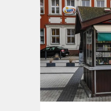
berlin
nord
wahrheit
verlag
verlag
veranstaltungen
shop
fragen & hilfe
unterstützen
abo
genossenschaft