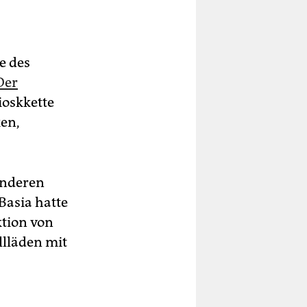
e des
Der
ioskkette
ken,
anderen
Basia hatte
ktion von
llläden mit