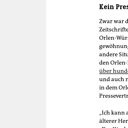
Kein Pre
Zwar war d
Zeitschrif
Orlen-Würs
gewöhnungs
andere Situ
den Orlen-
über hunde
und auch m
in dem Orl
Pressevert
„Ich kann 
älterer Her