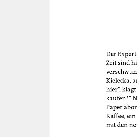
Der Experte
Zeit sind h
verschwund
Kielecka, 
hier“, kla
kaufen?“ Na
Paper abon
Kaffee, ei
mit den ne