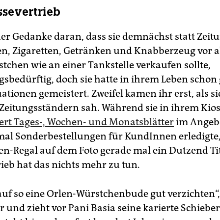
ssevertrieb
er Gedanke daran, dass sie demnächst statt Zeit
ten, Zigaretten, Getränken und Knabberzeug vor 
tchen wie an einer Tankstelle verkaufen sollte,
bedürftig, doch sie hatte in ihrem Leben schon
ationen gemeistert. Zweifel kamen ihr erst, als si
Zeitungsständern sah. Während sie in ihrem Kios
rt Tages-, Wochen- und Monatsblätter
im Angebo
al Sonderbestellungen für KundInnen erledigte,
en-Regal auf dem Foto gerade mal ein Dutzend Tit
rieb hat das nichts mehr zu tun.
auf so eine Orlen-Würstchenbude gut verzichten“,
r und zieht vor Pani Basia seine karierte Schiebe