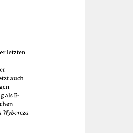
er letzten
er
etzt auch
ngen
g als E-
schen
a Wyborcza