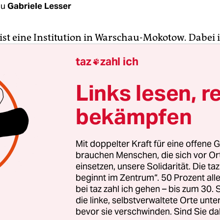
au
Gabriele Lesser
ist eine Institution in Warschau-Mokotow. Dabei i
zerin mit den schulterlangen weißen Haaren kei
taz
zahl ich

gut gelaunt. Im Gegenteil; wenn der Haussegen s
 tagelang der bestellten Ware hinterhertelefonier
Links lesen, r
rger mit ihren Chefs hat, kriegen auch die KundI
bekämpfen
Unmut zu spüren. So zumindest war es bisher. B
 muss die über 60-Jährige nun plötzlich ihren 
Angeblich, so heißt es in der offiziellen Begründ
Mit doppelter Kraft für eine offene G
 von Warschau, sei der Kiosk ein Hindernis auf 
brauchen Menschen, die sich vor O
g.
einsetzen, unsere Solidarität. Die ta
beginnt im Zentrum“. 50 Prozent a
bei taz zahl ich gehen – bis zum 30
Jahren zuvor hatte sich nie jemand vom Amt bei P
die linke, selbstverwaltete Orte unte
 Coronabedingt lag das Kündigungsschreiben fast
bevor sie verschwinden. Sind Sie da