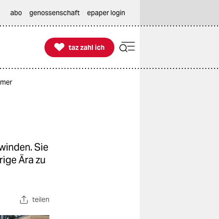
abo
genossenschaft
epaper login

taz zahl ich
taz zahl ich
mmer
winden. Sie
rige Ära zu
teilen