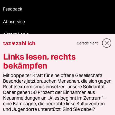
Feedback
Aboservice
ePaper Login
taz
zahl ich
Gerade nicht

Downloads für Abonnierende
Links lesen, rechts
bekämpfen
© 2026 taz Verlags und Vertriebs GmbH
Mit doppelter Kraft für eine offene Gesellschaft!
Alle Rechte vorbehalten. Bei rechtlichen Fragen oder für Genehmigungen
wenden Sie sich bitte an
lizenzen@taz.de
Besonders jetzt brauchen Menschen, die sich gegen
Rechtsextremismus einsetzen, unsere Solidarität.
Daher gehen 50 Prozent der Einnahmen aus
Feedback
Redaktionsstatut
Kommune-Richtlinien
KI-
Neuanmeldungen an „Alles beginnt im Zentrum“ –
eine Kampagne, die bedrohte linke Kulturzentren
Leitlinie
Informant
Datenschutz
Impressum
AGB
und Jugendorte unterstützt. Sind Sie dabei?