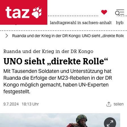

taz zahl ich
niedrigwasser
rente
landtagswahl in sachsen-anhalt
hybri

taz zahl ich
go
Ruanda und der Krieg in der DR Kongo: UNO sieht „direkte Rolle“
taz zahl ich
themen
Ruanda und der Krieg in der DR Kongo
UNO sieht „direkte Rolle“
politik
Mit Tausenden Soldaten und Unterstützung hat
öko
Ruanda die Erfolge der M23-Rebellen in der DR
Kongo möglich gemacht, haben UN-Experten
gesellschaft
festgestellt.
kultur
9.7.2024
18:13 Uhr
teilen
sport