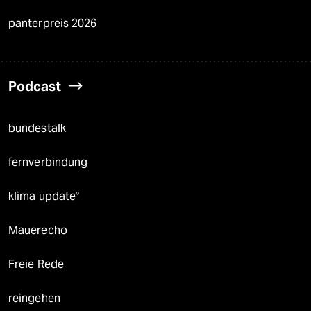
panterpreis 2026
Podcast
bundestalk
fernverbindung
klima update°
Mauerecho
Freie Rede
reingehen