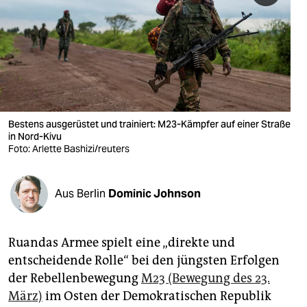
berlin
nord
wahrheit
verlag
verlag
Bestens ausgerüstet und trainiert: M23-Kämpfer auf einer Straße
in Nord-Kivu
veranstaltungen
Foto: Arlette Bashizi/reuters
shop
Aus Berlin
Dominic Johnson
fragen & hilfe
unterstützen
Ruandas Armee spielt eine „direkte und
abo
entscheidende Rolle“ bei den jüngsten Erfolgen
der Rebellenbewegung
M23 (Bewegung des 23.
genossenschaft
März)
im Osten der Demokratischen Republik