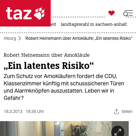

taz zahl ich
autowahn
hitze
arbeit
landtagswahl in sachsen-anhalt

taz zahl ich
Hamburg
Robert Heinemann über Amokläufe: „Ein latentes Risiko“
taz zahl ich
themen
Robert Heinemann über Amokläufe
„Ein latentes Risiko“
politik
Zum Schutz vor Amokläufern fordert die CDU,
öko
Klassenzimmer künftig mit schusssicheren Türen
und Alarmknöpfen auszustatten. Leben wir in
gesellschaft
Gefahr?
kultur
18.3.2013
18:36 Uhr
teilen
sport