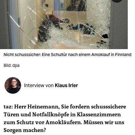
berlin
nord
wahrheit
verlag
verlag
Nicht schusssicher: Eine Schultür nach einem Amoklauf in Finnland
veranstaltungen
Bild: dpa
shop
Interview von
Klaus Irler
fragen & hilfe
unterstützen
taz: Herr Heinemann, Sie fordern schusssichere
abo
Türen und Notfallknöpfe in Klassenzimmern
zum Schutz vor Amokläufern. Müssen wir uns
genossenschaft
Sorgen machen?