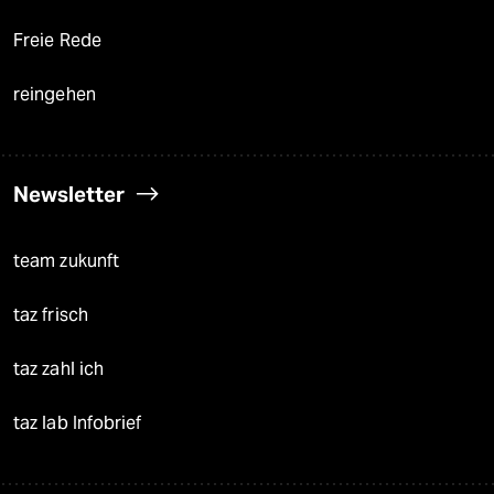
Freie Rede
reingehen
Newsletter
team zukunft
taz frisch
taz zahl ich
taz lab Infobrief