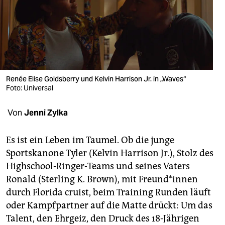
berlin
nord
wahrheit
verlag
Renée Elise Goldsberry und Kelvin Harrison Jr. in „Waves“
Foto: Universal
verlag
veranstaltungen
Von
Jenni Zylka
shop
Es ist ein Leben im Taumel. Ob die junge
fragen & hilfe
Sportskanone Tyler (Kelvin Harrison Jr.), Stolz des
Highschool-Ringer-Teams und seines Vaters
unterstützen
Ronald (Sterling K. Brown), mit Freund*innen
abo
durch Florida cruist, beim Training Runden läuft
oder Kampfpartner auf die Matte drückt: Um das
genossenschaft
Talent, den Ehrgeiz, den Druck des 18-Jährigen