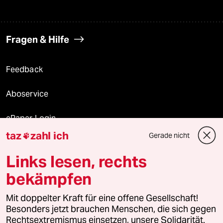
Fragen & Hilfe
Feedback
Aboservice
ePaper Login
taz
zahl ich
Gerade nicht

Downloads für Abonnierende
Links lesen, rechts
bekämpfen
© 2026 taz Verlags und Vertriebs GmbH
Mit doppelter Kraft für eine offene Gesellschaft!
Alle Rechte vorbehalten. Bei rechtlichen Fragen oder für Genehmigungen
wenden Sie sich bitte an
lizenzen@taz.de
Besonders jetzt brauchen Menschen, die sich gegen
Rechtsextremismus einsetzen, unsere Solidarität.