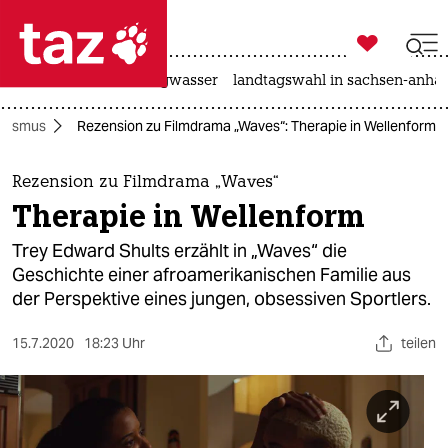

taz zahl ich
katzen
hitze
niedrigwasser
landtagswahl in sachsen-anhal

taz zahl ich
ssismus
Rezension zu Filmdrama „Waves“: Therapie in Wellenform
taz zahl ich
themen
Rezension zu Filmdrama „Waves“
Therapie in Wellenform
politik
Trey Edward Shults erzählt in „Waves“ die
öko
Geschichte einer afroamerikanischen Familie aus
der Perspektive eines jungen, obsessiven Sportlers.
gesellschaft
15.7.2020
18:23 Uhr
teilen
kultur
sport