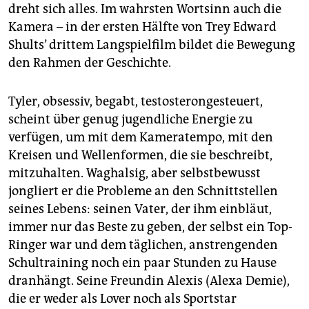
epaper login
dreht sich alles. Im wahrsten Wortsinn auch die
Kamera – in der ersten Hälfte von Trey Edward
Shults’ drittem Langspielfilm bildet die Bewegung
den Rahmen der Geschichte.
Tyler, obsessiv, begabt, testos­te­ron­ge­steuert,
scheint über genug jugendliche Energie zu
verfügen, um mit dem Kameratempo, mit den
Kreisen und Wellenformen, die sie beschreibt,
mitzuhalten. Waghalsig, aber selbstbewusst
jongliert er die Probleme an den Schnittstellen
seines Lebens: seinen Vater, der ihm einbläut,
immer nur das Beste zu geben, der selbst ein Top-
Ringer war und dem täglichen, anstrengenden
Schultraining noch ein paar Stunden zu Hause
dranhängt. Seine Freundin Alexis (Alexa Demie),
die er weder als Lover noch als Sportstar