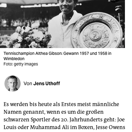
berlin
nord
wahrheit
verlag
verlag
Tennischampion Althea Gibson: Gewann 1957 und 1958 in
Wimbledon
veranstaltungen
Foto: getty images
shop
Von
Jens Uthoff
fragen & hilfe
unterstützen
Es werden bis heute als Erstes meist männliche
abo
Namen genannt, wenn es um die großen
schwarzen Sportler des 20. Jahrhunderts geht: Joe
genossenschaft
Louis oder Muhammad Ali im Boxen, Jesse Owens