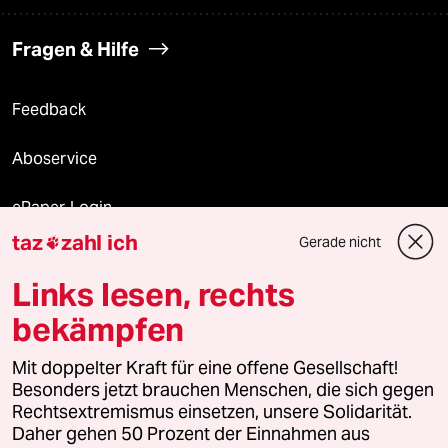
Fragen & Hilfe
Feedback
Aboservice
ePaper Login
taz
zahl ich
Gerade nicht

Downloads für Abonnierende
Links lesen, rechts
bekämpfen
© 2026 taz Verlags und Vertriebs GmbH
Alle Rechte vorbehalten. Bei rechtlichen Fragen oder für Genehmigungen
Mit doppelter Kraft für eine offene Gesellschaft!
wenden Sie sich bitte an
lizenzen@taz.de
Besonders jetzt brauchen Menschen, die sich gegen
Rechtsextremismus einsetzen, unsere Solidarität.
Daher gehen 50 Prozent der Einnahmen aus
Feedback
Redaktionsstatut
Kommune-Richtlinien
KI-