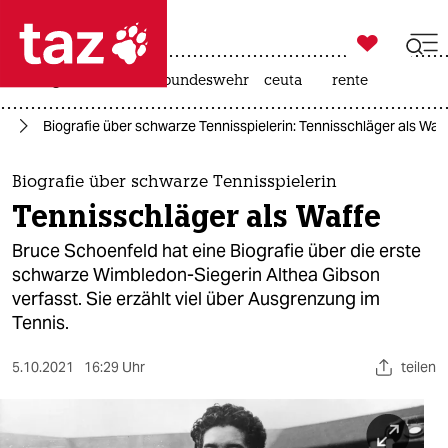

taz zahl ich
niedrigwasser
afd
bundeswehr
ceuta
rente

taz zahl ich
us
Biografie über schwarze Tennisspielerin: Tennisschläger als Waf
taz zahl ich
themen
Biografie über schwarze Tennisspielerin
Tennisschläger als Waffe
politik
Bruce Schoenfeld hat eine Biografie über die erste
öko
schwarze Wimbledon-Siegerin Althea Gibson
verfasst. Sie erzählt viel über Ausgrenzung im
gesellschaft
Tennis.
kultur
5.10.2021
16:29 Uhr
teilen
sport