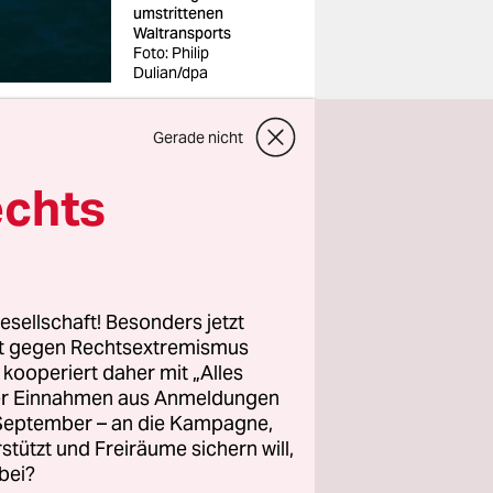
umstrittenen
Waltransports
Foto: Philip
Dulian/dpa
Gerade nicht
u dem in
echts
n
nitiative
e Daten zu
esellschaft! Besonders jetzt
in mit.
rt gegen Rechtsextremismus
z kooperiert daher mit „Alles
ller Einnahmen aus Anmeldungen
. September – an die Kampagne,
hr
rstützt und Freiräume sichern will,
nicht an
bei?