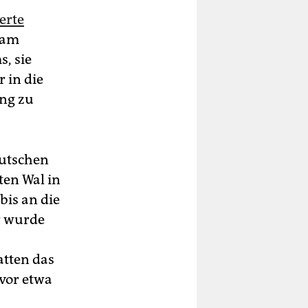
erte
s am
, sie
 in die
ung zu
eutschen
en Wal in
bis an die
r wurde
atten das
vor etwa