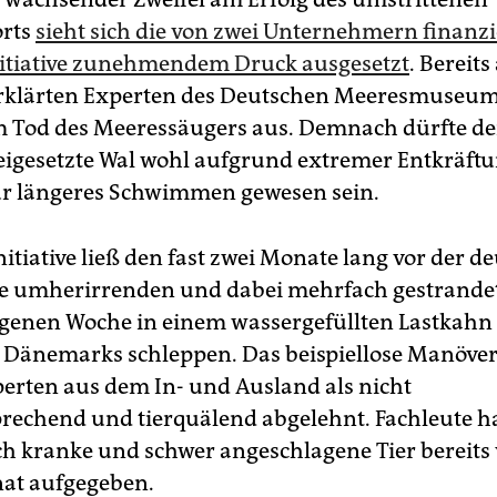
orts
sieht sich die von zwei Unternehmern finanzi
itiative zunehmendem Druck ausgesetzt
. Bereit
rklärten Experten des Deutschen Meeresmuseums
 Tod des Meeressäugers aus. Demnach dürfte der
eigesetzte Wal wohl aufgrund extremer Entkräft
r längeres Schwimmen gewesen sein.
nitiative ließ den fast zwei Monate lang vor der d
e umherirrenden und dabei mehrfach gestrandet
genen Woche in einem wassergefüllten Lastkahn 
 Dänemarks schleppen. Das beispiellose Manöve
erten aus dem In- und Ausland als nicht
prechend und tierquälend abgelehnt. Fachleute h
 kranke und schwer angeschlagene Tier bereits 
at aufgegeben.