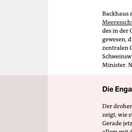
Backhaus r
Meeressch
des in der
gewesen, di
zentralen 
Schweinswa
Minister. 
Die Enga
Der drohe
zeigt, wie
Gerade jet
allem mit d