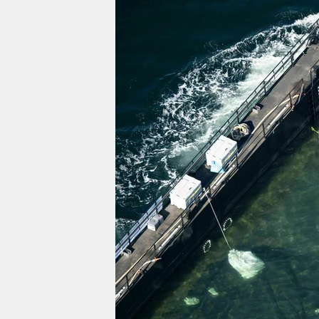
berlin
nord
wahrheit
verlag
verlag
veranstaltungen
shop
fragen & hilfe
unterstützen
abo
genossenschaft