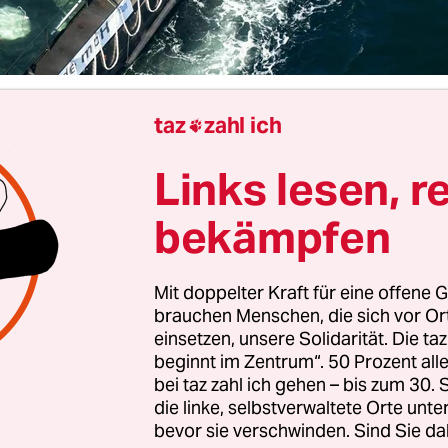
taz
zahl ich

Das Landesumweltministerium in Mecklenburg-
 wartet weiter auf belastbare Informationen z
Links lesen, r
sehenerregenden Aktion
aus der Ostsee gebrachte
Die für den Tiertransport verantwortliche Privati
bekämpfen
gen ausdrücklichen Vereinbarungen bisher kein
der Gesundheitszustand bereitgestellt, teilte
Mit doppelter Kraft für eine offene G
ster Till Backhaus (SPD) am Mittwoch in Schwer
brauchen Menschen, die sich vor O
einsetzen, unsere Solidarität. Die ta
beginnt im Zentrum“. 50 Prozent a
er kritisierte das Verhalten der von den Behörden
bei taz zahl ich gehen – bis zum 30
Initiative scharf: „Ich hätte mir hier deutlich me
die linke, selbstverwaltete Orte unte
z gewünscht.“ Er wolle sich aber auch weiterhin 
bevor sie verschwinden. Sind Sie da