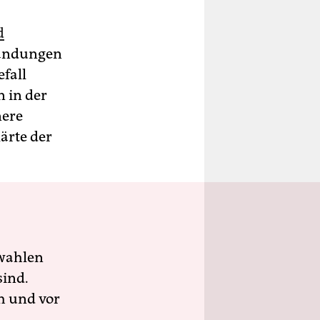
d
randungen
fall
n in der
nere
ärte der
wahlen
sind.
h und vor