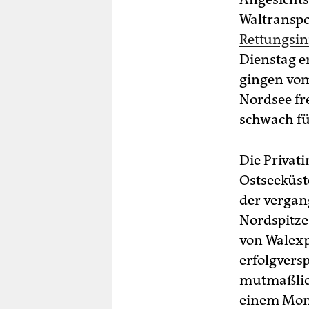
Waltransp
Rettungsin
Dienstag e
gingen vom
Nordsee fr
schwach fü
Die Privati
Ostseeküst
der vergan
Nordspitze
von Walexp
erfolgvers
mutmaßlich
einem Mon