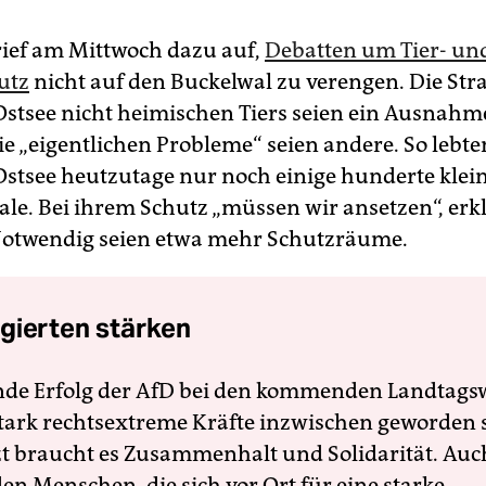
ief am Mittwoch dazu auf,
Debatten um Tier- un
utz
nicht auf den Buckelwal zu verengen. Die St
 Ostsee nicht heimischen Tiers seien ein Ausnahme
e „eigentlichen Probleme“ seien andere. So lebte
Ostsee heutzutage nur noch einige hunderte klei
le. Bei ihrem Schutz „müssen wir ansetzen“, erkl
Notwendig seien etwa mehr Schutzräume.
gierten stärken
nde Erfolg der AfD bei den kommenden Landtags
 stark rechtsextreme Kräfte inzwischen geworden 
zt braucht es Zusammenhalt und Solidarität. Auc
en Menschen, die sich vor Ort für eine starke