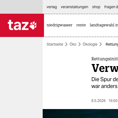
hautnavigation anspringen
hauptinhalt anspringen
footer anspringen
verlag
veranstaltungen
shop
fragen &
niedrigwasser
rente
landtagswahl i

taz zahl ich
taz zahl ich
Startseite
Öko
Ökologie
Rettung
themen
politik
Rettungsiniti
Verw
öko
Die Spur de
gesellschaft
war anders 
kultur
6.5.2026
16:50
sport