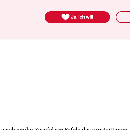
onen“ über einen etwaigen Tod des Meeressäuger
 fügte er hinzu.

Ja, ich will
 wachsender Zweifel am Erfolg des umstrittenen