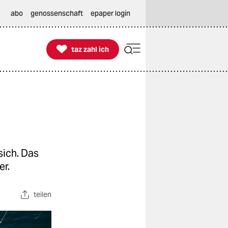
abo
genossenschaft
epaper login

taz zahl ich
taz zahl ich
sich. Das
er.
teilen