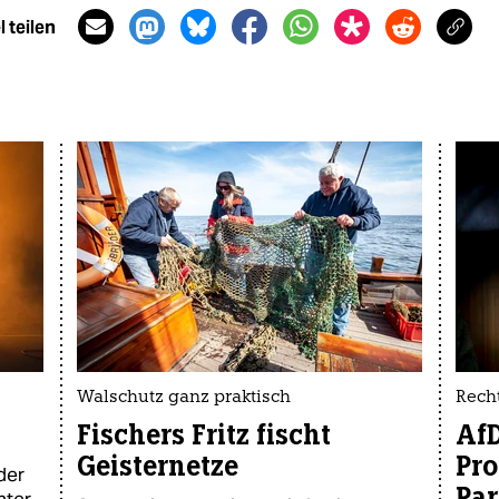
 teilen
Walschutz ganz praktisch
Recht
Fischers Fritz fischt
AfD
Geisternetze
Pr
der
Par