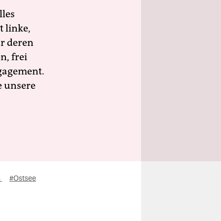
lles
 linke,
ür deren
n, frei
ngagement.
e unsere
n
#Ostsee