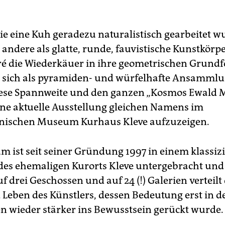
e eine Kuh geradezu naturalistisch gearbeitet w
 andere als glatte, runde, fauvistische Kunstkörp
ré die Wiederkäuer in ihre geometrischen Grund
 sich als pyramiden- und würfelhafte Ansamml
iese Spannweite und den ganzen „Kosmos Ewald 
ine aktuelle Ausstellung gleichen Namens im
inischen Museum Kurhaus Kleve aufzuzeigen.
 ist seit seiner Gründung 1997 in einem klassiz
es ehemaligen Kurorts Kleve untergebracht un
f drei Geschossen und auf 24 (!) Galerien verteil
Leben des Künstlers, dessen Bedeutung erst in de
n wieder stärker ins Bewusstsein gerückt wurde.