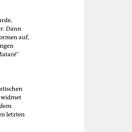
urde,
er. Dann
formen auf,
ungen
Mataré“
istischen
d widmet
t dem
n letzten