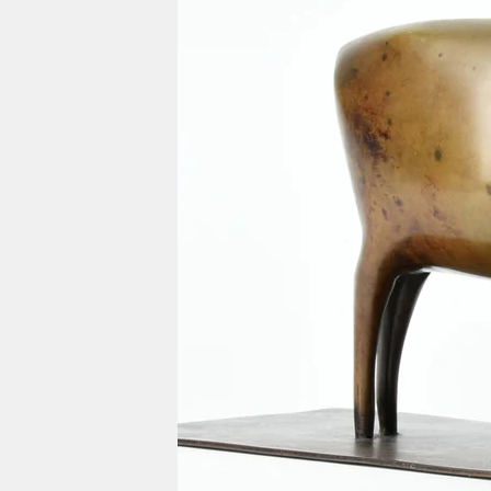
berlin
nord
wahrheit
verlag
verlag
veranstaltungen
shop
fragen & hilfe
unterstützen
abo
genossenschaft