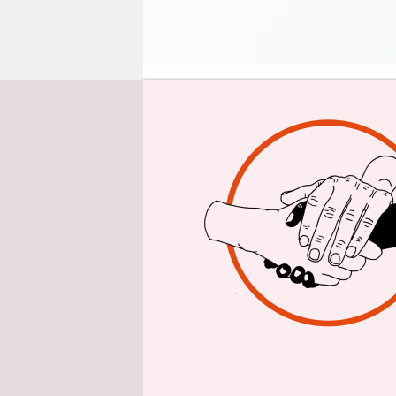
epaper login
Von
Der kürzli
bekannt, k
verkündete
mehrfach, 
stehe. Wobe
vielmehr.
Das Brunn