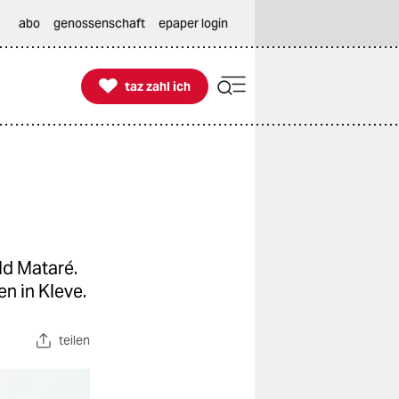
abo
genossenschaft
epaper login

taz zahl ich
taz zahl ich
ld Mataré.
n in Kleve.
teilen