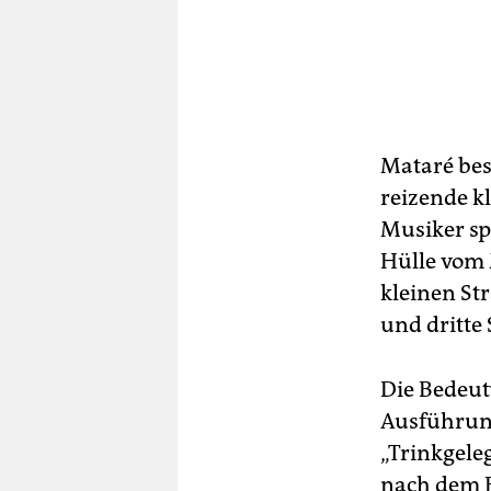
Mataré bes
reizende k
Musiker sp
Hülle vom 
kleinen Str
und dritte 
Die Bedeutu
Ausführung 
„Trinkgele
nach dem E