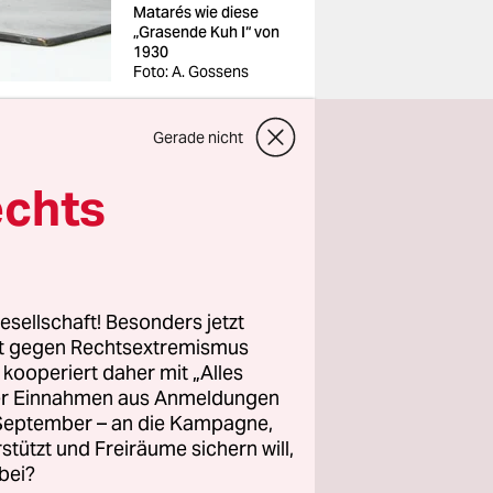
Matarés wie diese
„Grasende Kuh I“ von
1930
Foto: A. Gossens
Gerade nicht
echts
war dafür
haben. So
ms Ludwig
esellschaft! Besonders jetzt
s Doms
rt gegen Rechtsextremismus
z kooperiert daher mit „Alles
gt
ller Einnahmen aus Anmeldungen
. September – an die Kampagne,
rstützt und Freiräume sichern will,
 Mataré
bei?