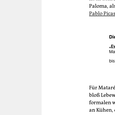
Paloma, als
Pablo Pica
Di
„E
Ma
bis
Für Mataré
bloß Lebew
formalen w
an Kühen, 