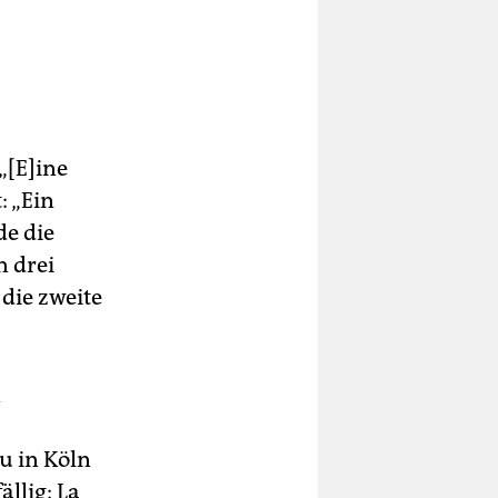
„[E]ine
: „Ein
de die
n drei
 die zweite
n
u in Köln
llig: La