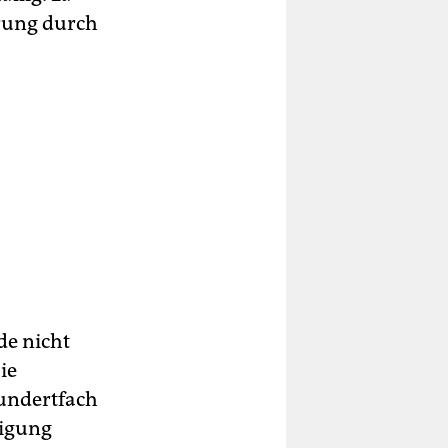
erung durch
de nicht
ie
hundertfach
wigung