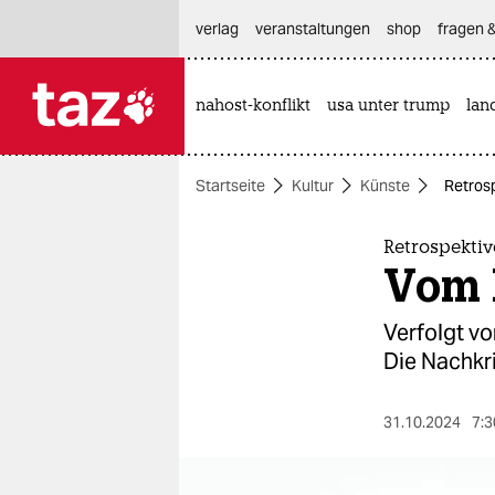
hautnavigation anspringen
hauptinhalt anspringen
footer anspringen
verlag
veranstaltungen
shop
fragen &
nahost-konflikt
usa unter trump
lan

taz zahl ich
taz zahl ich
Startseite
Kultur
Künste
Retros
themen
politik
Retrospekti
Vom 
öko
Verfolgt vo
gesellschaft
Die Nachkri
kultur
31.10.2024
7:3
sport