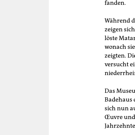
fanden.
Während di
zeigen sich
löste Mata
wonach sie
zeigten. D
versucht e
niederrhe
Das Museum
Badehaus d
sich nun au
Œuvre und 
Jahrzehnte