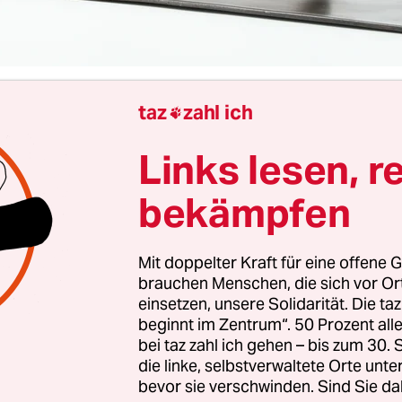
taz
zahl ich

Lars Fleischmann
Links lesen, r
bekämpfen
ch
verstorbene Ausstellungsmacher Kasper König
ein Problem mit einer unpopulären Meinung zu 
 er in seiner Zeit als Direktor des Kölner Museu
Mit doppelter Kraft für eine offene G
dass seine Lieblingsskulptur in direkter Nähe de
brauchen Menschen, die sich vor O
einsetzen, unsere Solidarität. Die ta
i es „stehen“ nicht trifft: Der Taubenbrunnen lie
beginnt im Zentrum“. 50 Prozent a
bei taz zahl ich gehen – bis zum 30
die linke, selbstverwaltete Orte unte
enensemble aus der Hand des Bildhauers Ewald
bevor sie verschwinden. Sind Sie da