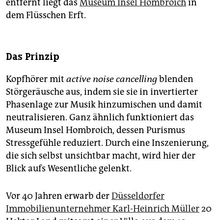
entfernt liegt das
Museum Insel Hombroich
in
epaper login
dem Flüsschen Erft.
Das Prinzip
Kopfhörer mit
active noise ­cancelling
blenden
Störgeräusche aus, indem sie sie in invertierter
Phasenlage zur Musik hinzumischen und damit
neutralisieren. Ganz ähnlich funktioniert das
Museum Insel Hombroich, dessen Purismus
Stressgefühle reduziert. Durch eine Inszenierung,
die sich selbst unsichtbar macht, wird hier der
Blick aufs Wesentliche gelenkt.
Vor 40 Jahren erwarb der
Düsseldorfer
Immobilienunternehmer Karl-Heinrich Müller
20