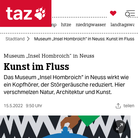

taz zahl ich
katzen
usa unter trump
hitze
niedrigwasser
landtagswahl

taz zahl ich
Stadtland
Museum „Insel Hombroich“ in Neuss: Kunst im Fluss
taz zahl ich
themen
Museum „Insel Hombroich“ in Neuss
Kunst im Fluss
politik
Das Museum „Insel Hombroich“ in Neuss wirkt wie
öko
ein Kopfhörer, der Störgeräusche reduziert. Hier
verschmelzen Natur, Architektur und Kunst.
gesellschaft
15.5.2022
9:50 Uhr
teilen
kultur
sport