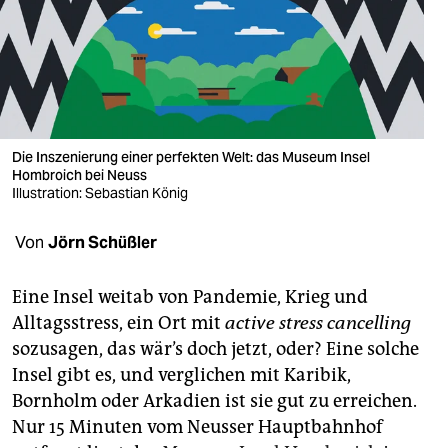
berlin
nord
wahrheit
verlag
Die Inszenierung einer perfekten Welt: das Museum Insel
Hombroich bei Neuss
verlag
Illustration: Sebastian König
veranstaltungen
Von
Jörn Schüßler
shop
fragen & hilfe
Eine Insel weitab von Pandemie, Krieg und
Alltagsstress, ein Ort mit
active stress ­cancelling
unterstützen
sozusagen, das wär’s doch jetzt, oder? Eine solche
Insel gibt es, und verglichen mit Karibik,
abo
Bornholm oder Arkadien ist sie gut zu erreichen.
genossenschaft
Nur 15 Minuten vom Neusser Hauptbahnhof