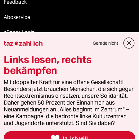
Feedback
Aboservice
ePaper Login
taz
zahl ich
Gerade nicht

Downloads für Abonnierende
Links lesen, rechts
bekämpfen
© 2026 taz Verlags und Vertriebs GmbH
Alle Rechte vorbehalten. Bei rechtlichen Fragen oder für Genehmigungen
Mit doppelter Kraft für eine offene Gesellschaft!
wenden Sie sich bitte an
lizenzen@taz.de
Besonders jetzt brauchen Menschen, die sich gegen
Rechtsextremismus einsetzen, unsere Solidarität.
Daher gehen 50 Prozent der Einnahmen aus
Feedback
Redaktionsstatut
Kommune-Richtlinien
KI-
Neuanmeldungen an „Alles beginnt im Zentrum“ –
eine Kampagne, die bedrohte linke Kulturzentren
Leitlinie
Informant
Datenschutz
Impressum
AGB
und Jugendorte unterstützt. Sind Sie dabei?
Seitenwende
Einwilligungen widerrufen (Ads)

Ja, ich will