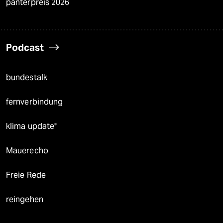
panterpreis 2026
Podcast
bundestalk
fernverbindung
klima update°
Mauerecho
Freie Rede
reingehen