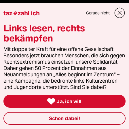
taz
zahl ich
Gerade nicht

Mehr taz Angebote
Links lesen, rechts
bekämpfen
Reisen
Mit doppelter Kraft für eine offene Gesellschaft!
Kantine
Besonders jetzt brauchen Menschen, die sich gegen
Rechtsextremismus einsetzen, unsere Solidarität.
Shop
Daher gehen 50 Prozent der Einnahmen aus
Neuanmeldungen an „Alles beginnt im Zentrum“ –
eine Kampagne, die bedrohte linke Kulturzentren
Anzeigen
und Jugendorte unterstützt. Sind Sie dabei?

Ja, ich will
Fragen & Hilfe
Schon dabei!
Feedback