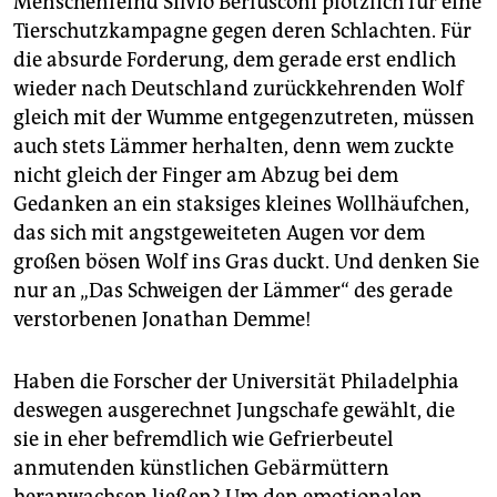
Menschenfeind Silvio Berlusconi plötzlich für eine
epaper login
Tierschutzkampagne gegen deren Schlachten. Für
die absurde Forderung, dem gerade erst endlich
wieder nach Deutschland zurückkehrenden Wolf
gleich mit der Wumme entgegenzutreten, müssen
auch stets Lämmer herhalten, denn wem zuckte
nicht gleich der Finger am Abzug bei dem
Gedanken an ein staksiges kleines Wollhäufchen,
das sich mit angstgeweiteten Augen vor dem
großen bösen Wolf ins Gras duckt. Und denken Sie
nur an „Das Schweigen der Lämmer“ des gerade
verstorbenen Jonathan Demme!
Haben die Forscher der Universität Philadelphia
deswegen ausgerechnet Jungschafe gewählt, die
sie in eher befremdlich wie Gefrierbeutel
anmutenden künstlichen Gebärmüttern