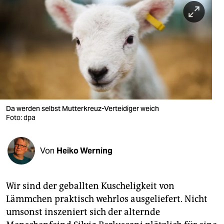
berlin
nord
wahrheit
verlag
verlag
veranstaltungen
Da werden selbst Mutterkreuz-Verteidiger weich
Foto: dpa
shop
fragen & hilfe
Von
Heiko Werning
unterstützen
Wir sind der geballten Kuscheligkeit von
abo
Lämmchen praktisch wehrlos ausgeliefert. Nicht
genossenschaft
umsonst inszeniert sich der alternde