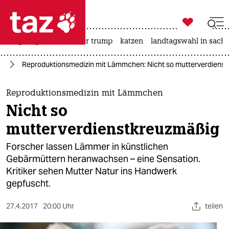

taz zahl ich
bergsteigen
usa unter trump
katzen
landtagswahl in sachs

taz zahl ich
it
Reproduktionsmedizin mit Lämmchen: Nicht so mutterverdiens
taz zahl ich
themen
Reproduktionsmedizin mit Lämmchen
Nicht so
politik
mutterverdienstkreuzmäßig
öko
Forscher lassen Lämmer in künstlichen
Gebärmüttern heranwachsen – eine Sensation.
gesellschaft
Kritiker sehen Mutter Natur ins Handwerk
gepfuscht.
kultur
sport
27.4.2017
20:00 Uhr
teilen