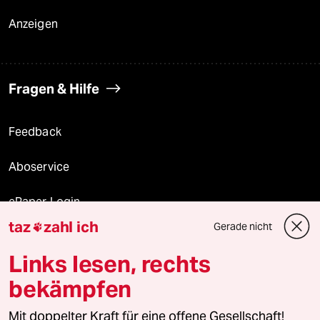
Anzeigen
Fragen & Hilfe
Feedback
Aboservice
ePaper Login
taz
zahl ich
Gerade nicht

Downloads für Abonnierende
Links lesen, rechts
bekämpfen
© 2026 taz Verlags und Vertriebs GmbH
Alle Rechte vorbehalten. Bei rechtlichen Fragen oder für Genehmigungen
Mit doppelter Kraft für eine offene Gesellschaft!