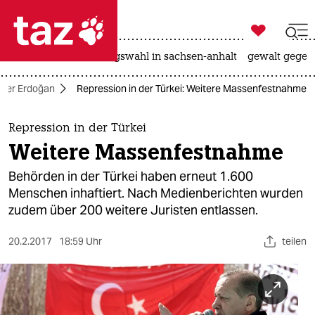

taz zahl ich
hitze
surfen
landtagswahl in sachsen-anhalt
gewalt gegen

taz zahl ich
nter Erdoğan
Repression in der Türkei: Weitere Massenfestnahme
taz zahl ich
themen
Repression in der Türkei
Weitere Massenfestnahme
politik
Behörden in der Türkei haben erneut 1.600
öko
Menschen inhaftiert. Nach Medienberichten wurden
zudem über 200 weitere Juristen entlassen.
gesellschaft
20.2.2017
18:59 Uhr
teilen
kultur
sport