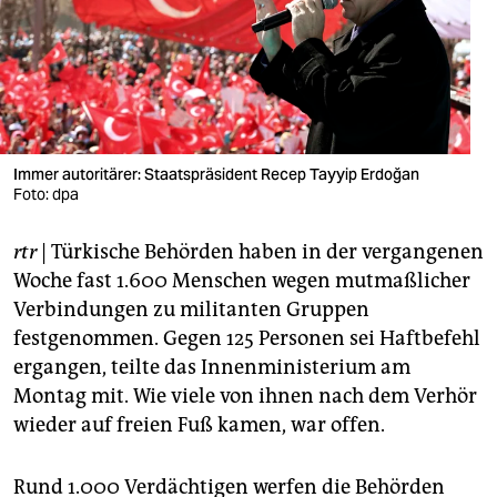
berlin
nord
wahrheit
verlag
Immer autoritärer: Staatspräsident Recep Tayyip Erdoğan
verlag
Foto: dpa
veranstaltungen
rtr
| Türkische Behörden haben in der vergangenen
Woche fast 1.600 Menschen wegen mutmaßlicher
shop
Verbindungen zu militanten Gruppen
fragen & hilfe
festgenommen. Gegen 125 Personen sei Haftbefehl
ergangen, teilte das Innenministerium am
unterstützen
Montag mit. Wie viele von ihnen nach dem Verhör
abo
wieder auf freien Fuß kamen, war offen.
genossenschaft
Rund 1.000 Verdächtigen werfen die Behörden