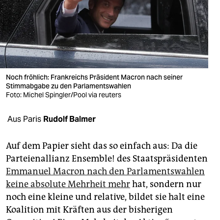
berlin
nord
wahrheit
verlag
Noch fröhlich: Frankreichs Präsident Macron nach seiner
Stimmabgabe zu den Parlamentswahlen
verlag
Foto: Michel Spingler/Pool via reuters
veranstaltungen
Aus Paris
Rudolf Balmer
shop
fragen & hilfe
Auf dem Papier sieht das so einfach aus: Da die
Parteienallianz Ensemble! des Staatspräsidenten
unterstützen
Emmanuel Macron nach den Parlamentswahlen
keine absolute Mehrheit mehr
hat, sondern nur
abo
noch eine kleine und relative, bildet sie halt eine
genossenschaft
Koalition mit Kräften aus der bisherigen