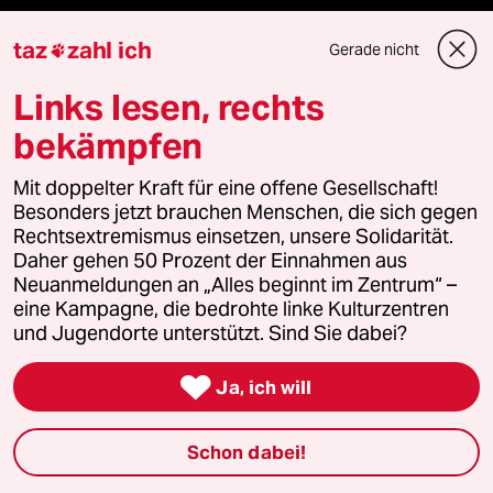
ePaper Login
taz
zahl ich
Gerade nicht

Downloads für Abonnierende
Links lesen, rechts
bekämpfen
© 2026 taz Verlags und Vertriebs GmbH
Mit doppelter Kraft für eine offene Gesellschaft!
Alle Rechte vorbehalten. Bei rechtlichen Fragen oder für Genehmigungen
Besonders jetzt brauchen Menschen, die sich gegen
wenden Sie sich bitte an
lizenzen@taz.de
Rechtsextremismus einsetzen, unsere Solidarität.
Daher gehen 50 Prozent der Einnahmen aus
Feedback
Redaktionsstatut
Kommune-Richtlinien
KI-
Neuanmeldungen an „Alles beginnt im Zentrum“ –
eine Kampagne, die bedrohte linke Kulturzentren
und Jugendorte unterstützt. Sind Sie dabei?
Leitlinie
Informant
Datenschutz
Impressum
AGB

Ja, ich will
Seitenwende
Einwilligungen widerrufen (Ads)
Schon dabei!