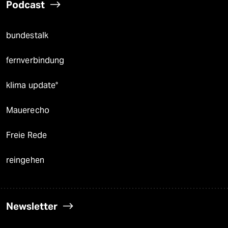
Podcast
bundestalk
fernverbindung
klima update°
Mauerecho
Freie Rede
reingehen
Newsletter