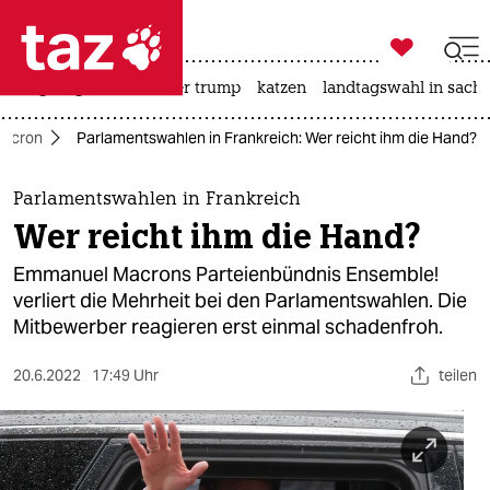

taz zahl ich
bergsteigen
usa unter trump
katzen
landtagswahl in sachs

taz zahl ich
acron
Parlamentswahlen in Frankreich: Wer reicht ihm die Hand?
taz zahl ich
themen
Parlamentswahlen in Frankreich
Wer reicht ihm die Hand?
politik
Emmanuel Macrons Parteienbündnis Ensemble!
öko
verliert die Mehrheit bei den Parlamentswahlen. Die
Mitbewerber reagieren erst einmal schadenfroh.
gesellschaft
20.6.2022
17:49 Uhr
teilen
kultur
sport